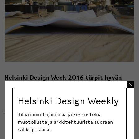
Helsinki Design Week 2016 tärpit hyvän
ruoan ystäville.
Helsinki Design Weekly
Helsinki Design Week 2016 tärpit hyvän ruoan
ystäville.
Tilaa ilmiöitä, uutisia ja keskustelua
muotoilusta ja arkkitehtuurista suoraan
6.9.
Raamit ruualle
(Uudenmaankatu 33 I 46)
sähköpostiisi.