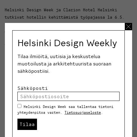
Helsinki Design Week ja Clarion Hotel Helsinki
tutkivat hotellin kehittämistä työpajassa la 6.5.
kello 9.30–12. © CLARION
Helsinki Design Weekly
Arkkitehtuuri hakee eleganssia
Tilaa ilmiöitä, uutisia ja keskustelua
Hotellissa sisääntuloaula on olennainen asia. Siitä –
muotoilusta ja arkkitehtuurista suoraan
kuten monesta muustakin asiasta – arkkitehdit ja
sähköpostiisi.
rakennuttaja ovat olleet yhtä mieltä. Aulatila kohoaa
seitsemän metrin korkeuteen ja kaupunkiin päin
avautuu täyskorkea lasiseinä.
Sähköposti
“Kun asiakas tulee hotelliin, niin tilat nähdän yhtenä
Helsinki Design Week saa tallentaa tietoni
kerrostumana. Aulassa on tarkoitus vetää henkeä”,
yhteydenpitoa varten.
Tietosuojaseloste
.
kuvailevat Davidsson ja Tarkela.
Tilaa
Vau-efektissä on vierailijan näkökulmasta onnistuttu,