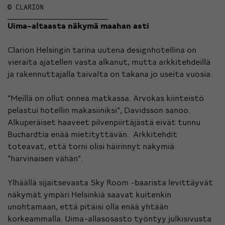
© CLARION
Uima-altaasta näkymä maahan asti
Clarion Helsingin tarina uutena designhotellina on
vieraita ajatellen vasta alkanut, mutta arkkitehdeillä
ja rakennuttajalla taivalta on takana jo useita vuosia.
“Meillä on ollut onnea matkassa. Arvokas kiinteistö
pelastui hotellin makasiiniksi”, Davidsson sanoo.
Alkuperäiset haaveet pilvenpiirtäjästä eivät tunnu
Buchardtia enää mietityttävän. Arkkitehdit
toteavat, että torni olisi häirinnyt näkymiä
“harvinaisen vähän”.
Ylhäällä sijaitsevasta Sky Room -baarista levittäyvät
näkymät ympäri Helsinkiä saavat kuitenkin
unohtamaan, että pitäisi olla enää yhtään
korkeammalla. Uima-allasosasto työntyy julkisivusta