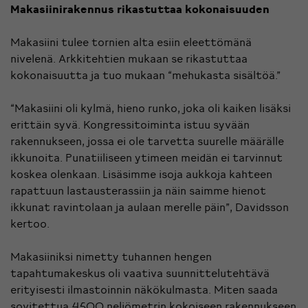
Makasiinirakennus rikastuttaa kokonaisuuden
Makasiini tulee tornien alta esiin eleettömänä
nivelenä. Arkkitehtien mukaan se rikastuttaa
kokonaisuutta ja tuo mukaan “mehukasta sisältöä.”
“Makasiini oli kylmä, hieno runko, joka oli kaiken lisäksi
erittäin syvä. Kongressitoiminta istuu syvään
rakennukseen, jossa ei ole tarvetta suurelle määrälle
ikkunoita. Punatiiliseen ytimeen meidän ei tarvinnut
koskea olenkaan. Lisäsimme isoja aukkoja kahteen
rapattuun lastausterassiin ja näin saimme hienot
ikkunat ravintolaan ja aulaan merelle päin”, Davidsson
kertoo.
Makasiiniksi nimetty tuhannen hengen
tapahtumakeskus oli vaativa suunnittelutehtävä
erityisesti ilmastoinnin näkökulmasta. Miten saada
sovitettua 4500 neliömetrin kokoiseen rakennukseen