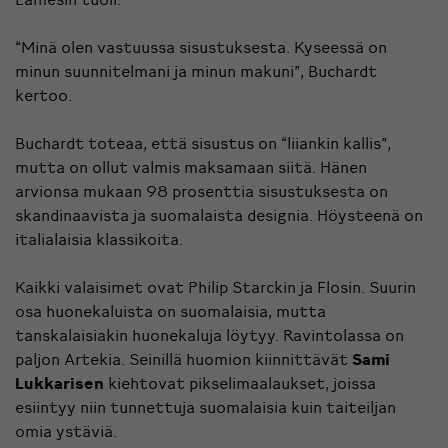
“Minä olen vastuussa sisustuksesta. Kyseessä on
minun suunnitelmani ja minun makuni”, Buchardt
kertoo.
Buchardt toteaa, että sisustus on “liiankin kallis”,
mutta on ollut valmis maksamaan siitä. Hänen
arvionsa mukaan 98 prosenttia sisustuksesta on
skandinaavista ja suomalaista designia. Höysteenä on
italialaisia klassikoita.
Kaikki valaisimet ovat Philip Starckin ja Flosin. Suurin
osa huonekaluista on suomalaisia, mutta
tanskalaisiakin huonekaluja löytyy. Ravintolassa on
paljon Artekia. Seinillä huomion kiinnittävät
Sami
Lukkarisen
kiehtovat pikselimaalaukset, joissa
esiintyy niin tunnettuja suomalaisia kuin taiteiljan
omia ystäviä.