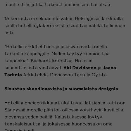
muutettiin, jotta toteuttaminen saattoi alkaa.
16 kerrosta ei sekään ole vähän Helsingissä: kirkkaalla
säällä hotellin yläkerroksista saattaa nähdä Tallinnaan
asti.
“Hotellin arkkitehtuuri ja julkisivu ovat todella
tärkeitä kaupungille. Niiden täytyy kunnioittaa
kaupunkia”, Buchardt korostaa. Hotellin
suunnittelusta vastaavat
Aki Davidsson
ja
Jaana
Tarkela
Arkkitehdit Davidsson Tarkela Oy
:sta.
Sisustus skandinaavista ja suomalaista designia
Hotellihuoneiden ikkunat ulottuvat lattiasta kattoon.
Sängyssä merelle päin loikoillessa voisi hyvin kuvitella
olevansa veden päällä. Kalustuksessa löytyy
tanskalaisuutta, ja jokaisessa huoneessa on oma
Eamesin tuoli.