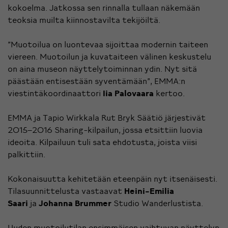
kokoelma. Jatkossa sen rinnalla tullaan näkemään
teoksia muilta kiinnostavilta tekijöiltä.
”Muotoilua on luontevaa sijoittaa modernin taiteen
viereen. Muotoilun ja kuvataiteen välinen keskustelu
on aina museon näyttelytoiminnan ydin. Nyt sitä
päästään entisestään syventämään”, EMMA:n
viestintäkoordinaattori
Iia Palovaara
kertoo.
EMMA ja Tapio Wirkkala Rut Bryk Säätiö järjestivät
2015–2016 Sharing-kilpailun, jossa etsittiin luovia
ideoita. Kilpailuun tuli sata ehdotusta, joista viisi
palkittiin.
Kokonaisuutta kehitetään eteenpäin nyt itsenäisesti.
Tilasuunnittelusta vastaavat
Heini-Emilia
Saari
ja
Johanna Brummer
Studio Wanderlustista.
Uuden muotoilutilan ensimmäisen vaihtuvan näyttelyn