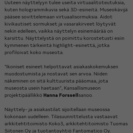
Uuteen näyttelyyn tulee useita virtuaalitoteutuksia,
kuten hologrammikuvia sekä 3D-esineitä. Museokävijä
pääsee sovittelemaan virtuaalisormuksia. Aidot
kivikautiset sormukset ja vasarakirveet löytyvät
nekin edelleen, vaikka näyttelyn esinemäärää on
karsittu. Näyttelystä on poimittu korostetusti esiin
kymmenen tärkeintä highlight-esinettä, jotka
profiloivat koko museota.
”Ikoniset esineet helpottavat asiakaskokemuksen
muodostumista ja nostavat sen arvoa. Niiden
näkeminen on sitä kulttuurista pääomaa, jota
museosta usein haetaan”, Kansallismuseon
projektipäällikkö
Hanna Forssell
sanoo.
Näyttely- ja asiakastilat sijoitellaan museossa
kokonaan uudelleen. Tilasuunnittelusta vastaavat
arkkitehtitoimisto Koko3, arkkitehtitoimisto Tuomas
Siitonen Oy ja tuotantoyhtiö Fantomatico Oy.