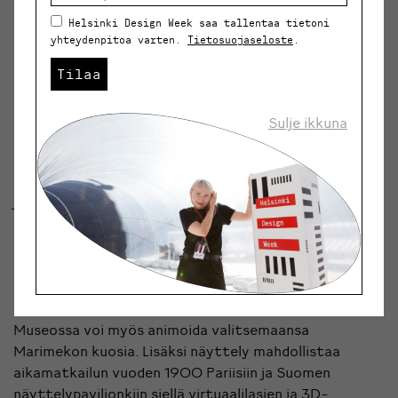
Helsinki Design Week saa tallentaa tietoni
”Uusi kokoelmanäyttely tarkastelee, mitä
yhteydenpitoa varten.
Tietosuojaseloste
.
suunnittelualan ammattilaisuus on ja mitä kaikkea
suunnitteluprosessiin liittyy. Yksi näyttelyn teemoista
Tilaa
on se, minkälaisia arvoja esine pitää sisällään ja millaisia
vaikutusmahdollisuuksia muotoilulla on”,
Sulje ikkuna
Designmuseon museolehtori
Hanna Kapanen
kertoo.
Uusi näyttely on rakennettu erilaisten polkujen varaan,
jotka tarjoavat tietoa eri tavoin. Näyttely pitää
sisällään esimerkiksi kokeiltavien esineiden reitin. Siinä
kävijä pääsee testaamaan muun muassa suomalaisen
metsäteollisuuden yhden ikonin eli Ponssen Scorpion-
harvesterin ohjainta.
Museossa voi myös animoida valitsemaansa
Marimekon kuosia. Lisäksi näyttely mahdollistaa
aikamatkailun vuoden 1900 Pariisiin ja Suomen
näyttelypaviljonkiin siellä virtuaalilasien ja 3D-