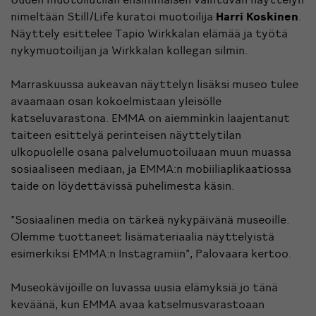
nimeltään Still/Life kuratoi muotoilija
Harri Koskinen
.
Näyttely esittelee Tapio Wirkkalan elämää ja työtä
nykymuotoilijan ja Wirkkalan kollegan silmin.
Marraskuussa aukeavan näyttelyn lisäksi museo tulee
avaamaan osan kokoelmistaan yleisölle
katseluvarastona. EMMA on aiemminkin laajentanut
taiteen esittelyä perinteisen näyttelytilan
ulkopuolelle osana palvelumuotoiluaan muun muassa
sosiaaliseen mediaan, ja EMMA:n mobiiliaplikaatiossa
taide on löydettävissä puhelimesta käsin.
”Sosiaalinen media on tärkeä nykypäivänä museoille.
Olemme tuottaneet lisämateriaalia näyttelyistä
esimerkiksi EMMA:n Instagramiin”, Palovaara kertoo.
Museokävijöille on luvassa uusia elämyksiä jo tänä
keväänä, kun EMMA avaa katselmusvarastoaan