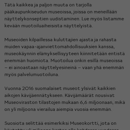
Tätä kaikkea ja paljon muuta on tarjolla
pääkaupunkiseudun museoissa, joissa on meneillään
näyttelykonseptien uudistaminen. Lue myös listamme
kevään
muotoiluaiheisista näyttelyistä
.
Museoiden kilpaillessa kuluttajien ajasta ja rahasta
muiden vapaa-ajanviettomahdollisuuksien kanssa,
museokäynnin elämyksellisyyteen kiinnitetään entistä
enemmän huomiota. Muotoilua onkin esillä museoissa
– ei ainoastaan näyttelyesineinä – vaan yhä enemmän
myös palvelumuotoiluna.
Vuonna 2016 suomalaiset museot ylsivät kaikkien
aikojen kävijäennätykseen. Kävijämäärät nousivat
Museoviraston tilastojen mukaan 6,6 miljoonaan, mikä
on yli miljoona vierailua aiempia vuosia enemmän.
Suosiota selittää esimerkiksi Museokortti, jota on
käytetty yli miljoona kertaa alle kahdessa vuodessa.