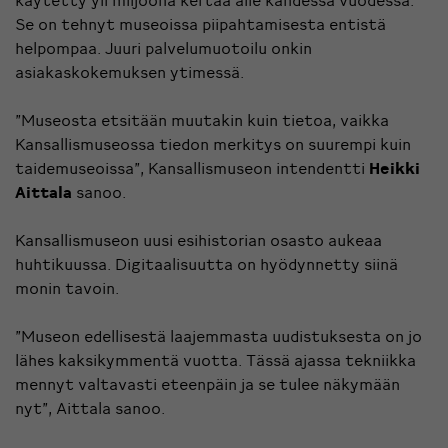
Se on tehnyt museoissa piipahtamisesta entistä
helpompaa. Juuri palvelumuotoilu onkin
asiakaskokemuksen ytimessä.
”Museosta etsitään muutakin kuin tietoa, vaikka
Kansallismuseossa tiedon merkitys on suurempi kuin
taidemuseoissa”, Kansallismuseon intendentti
Heikki
Aittala
sanoo.
Kansallismuseon uusi esihistorian osasto aukeaa
huhtikuussa. Digitaalisuutta on hyödynnetty siinä
monin tavoin.
”Museon edellisestä laajemmasta uudistuksesta on jo
lähes kaksikymmentä vuotta. Tässä ajassa tekniikka
mennyt valtavasti eteenpäin ja se tulee näkymään
nyt”, Aittala sanoo.