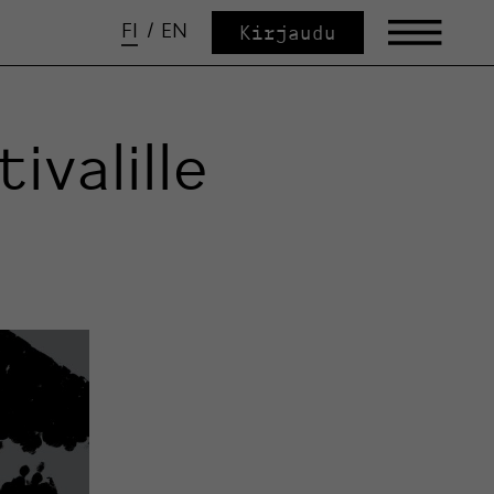
FI
/
EN
Kirjaudu
ivalille