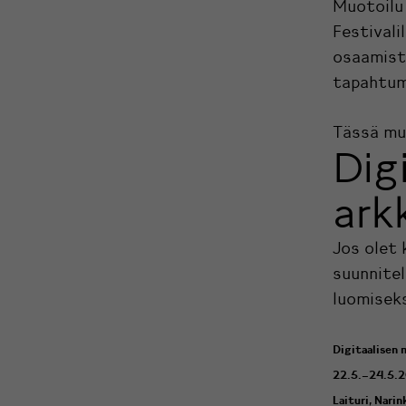
Muotoilu 
Festivali
osaamista
tapahtuma
Tässä mu
Dig
ark
Jos olet
suunnite
luomiseks
Digitaalisen
22.5.–24.5.
Laituri, Narin