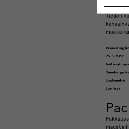
Vis
Tiedon ku
kansainvä
muotoilun
Visualizing 
29.5.2017
Aalto-yliopi
Runeberginka
Englanniksi
Lue lisää
Pac
Pakkaussu
mausteil