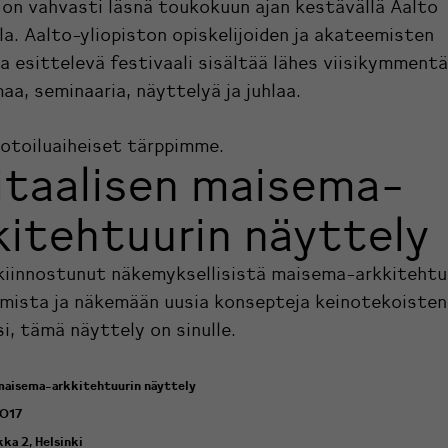
on vahvasti läsnä toukokuun ajan kestävällä Aalto
lla. Aalto-yliopiston opiskelijoiden ja akateemisten
 esittelevä festivaali sisältää lähes viisikymmentä
a, seminaaria, näyttelyä ja juhlaa.
otoiluaiheiset tärppimme.
itaalisen maisema-
kitehtuurin näyttely
 kiinnostunut näkemyksellisistä maisema-arkkitehtu
lmista ja näkemään uusia konsepteja keinotekoisten
i, tämä näyttely on sinulle.
 maisema-arkkitehtuurin näyttely
2017
kka 2, Helsinki