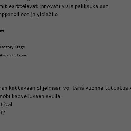
mit esittelevät innovatiivisia pakkauksiaan
ppaneilleen ja yleisölle.
ow
 Factory Stage
kuja 5 C, Espoo
an kattavaan ohjelmaan voi tänä vuonna tutustua 
mobiilisovelluksen avulla.
tival
017