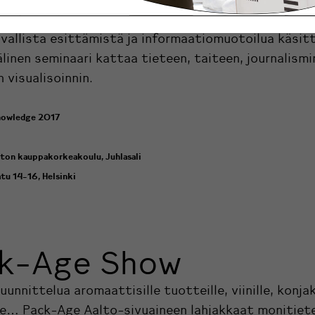
ualizing Knowledge 
vallista esittämistä ja informaatiomuotoilua käsit
linen seminaari kattaa tieteen, taiteen, journalismi
 visualisoinnin.
Knowledge 2017
ston kauppakorkeakoulu, Juhlasali
tu 14-16, Helsinki
k-Age Show
unnittelua aromaattisille tuotteille, viinille, konjaki
le… Pack-Age Aalto-sivuaineen lahjakkaat monitiet