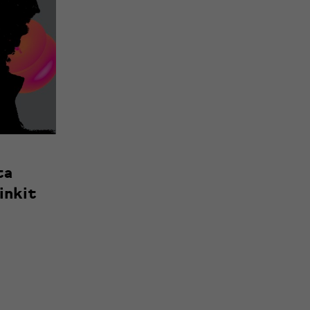
ta
inkit