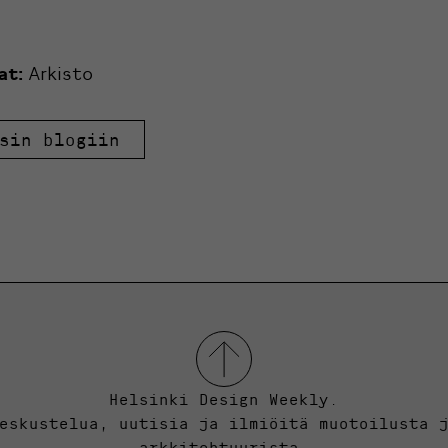
at:
Arkisto
sin blogiin
Helsinki Design Weekly.
eskustelua, uutisia ja ilmiöitä muotoilusta 
arkkitehtuurista.