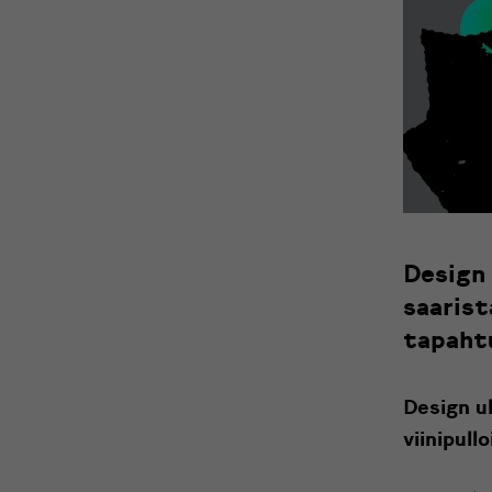
Design 
saarist
tapaht
Design ul
viinipull