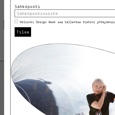
Sähköposti
Kategoriat:
Arkisto
Helsinki Design Week saa tallentaa tietoni yhteydenp
Takaisin blogiin
Tilaa
Helsinki Design Weekly.
Keskustelua, uutisia ja ilmiöitä muotoilusta ja
arkkitehtuurista.