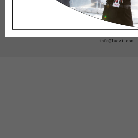
Luovi Productions Oy
Evästekäytännöt
Rekisteri- ja tietosuojaseloste
info@luovi.com