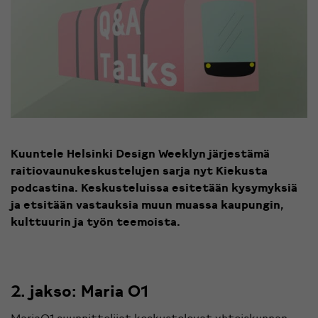
Kuuntele Helsinki Design Weeklyn järjestämä
raitiovaunukeskustelujen sarja nyt Kiekusta
podcastina. Keskusteluissa esitetään kysymyksiä
ja etsitään vastauksia muun muassa kaupungin,
kulttuurin ja työn teemoista.
2. jakso: Maria 01
Maria01 suunnittelijat keskustelevat yhteiskunnan