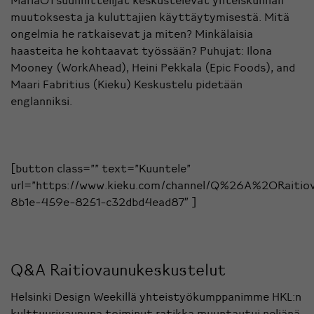
muutoksesta ja kuluttajien käyttäytymisestä. Mitä
ongelmia he ratkaisevat ja miten? Minkälaisia
haasteita he kohtaavat työssään? Puhujat: Ilona
Mooney (WorkAhead), Heini Pekkala (Epic Foods), and
Maari Fabritius (Kieku) Keskustelu pidetään
englanniksi.
[button class=”” text=”Kuuntele”
url=”https://www.kieku.com/channel/Q%26A%20Raitio
8b1e-459e-8251-c32dbd4ead87″ ]
Q&A Raitiovaunukeskustelut
Helsinki Design Weekillä yhteistyökumppanimme HKL:n
kulttuurivaununa toiminut ratikka muuntautui neljänä