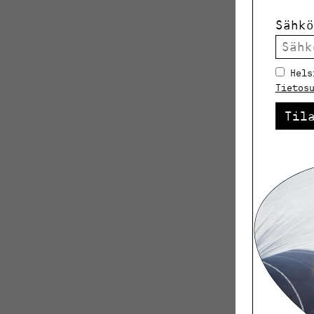
Osoite:
H
Sähkö
Esteett
Hels
Tietos
Tila:
Toimi
Til
Vapaa:
10.
mukaan
Koko:
yli
Toiminno
tuolia, 2
Tapahtu