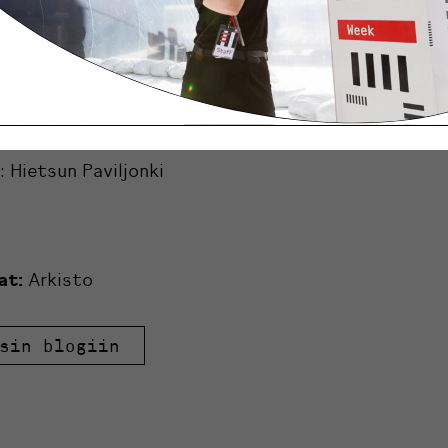
nkilö:
nen
158
ey.net
 Hietsun Paviljonki
at:
Arkisto
sin blogiin