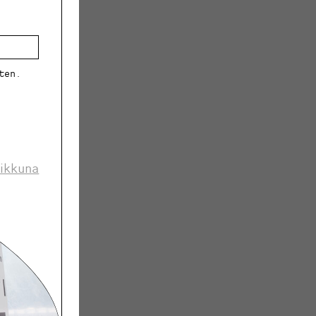
ten.
opimuksen
 ikkuna
 150