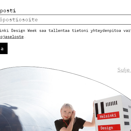
iekkarannantie 9, 00100 Helsinki
posti
ömyys:
Kyllä
inki Design Week saa tallentaa tietoni yhteydenpitoa var
uojaseloste
.
sto, tapahtumatila ja galleria
aa
9., 11.9., 12.9., ja 16.9. ilmaiseksi, 7.9. sekä 14.9. s
Sulje
 150 m2
t:
Lämmitys, vesi, sähkö, esitystekniikka, keittiö ja
5 pöytää sekä pääsy rannalle
matoive:
–