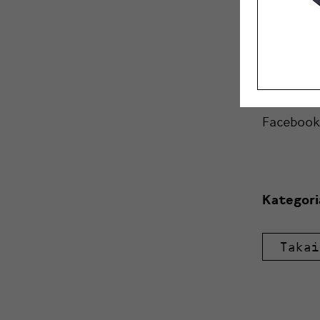
Yhteyshe
Ville Ylö
0504955
mail@vill
Facebook:
Kategori
Takai