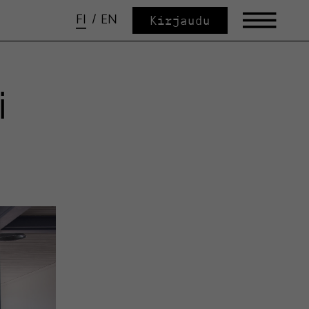
FI
/
EN
Kirjaudu
i