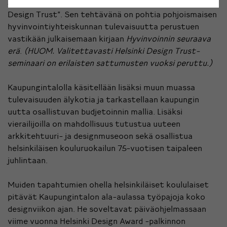
Juhlasalissa järjestettävässä seminaarissa ”Helsinki
Design Trust”. Sen tehtävänä on pohtia pohjoismaisen
hyvinvointiyhteiskunnan tulevaisuutta perustuen
vastikään julkaisemaan kirjaan
Hyvinvoinnin seuraava
erä
.
(HUOM. Valitettavasti Helsinki Design Trust-
seminaari on erilaisten sattumusten vuoksi peruttu.)
Kaupungintalolla käsitellään lisäksi muun muassa
tulevaisuuden älykotia ja tarkastellaan kaupungin
uutta osallistuvan budjetoinnin mallia. Lisäksi
vierailijoilla on mahdollisuus tutustua uuteen
arkkitehtuuri- ja designmuseoon sekä osallistua
helsinkiläisen kouluruokailun 75-vuotisen taipaleen
juhlintaan.
Muiden tapahtumien ohella helsinkiläiset koululaiset
pitävät Kaupungintalon ala-aulassa työpajoja koko
designviikon ajan. He soveltavat päiväohjelmassaan
viime vuonna Helsinki Design Award -palkinnon