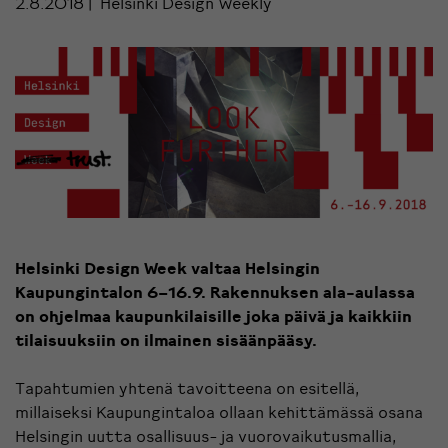
2.8.2018
Helsinki Design Weekly
Helsinki Design Week valtaa Helsingin
Kaupungintalon 6­–16.9. Rakennuksen ala-aulassa
on ohjelmaa kaupunkilaisille joka päivä ja kaikkiin
tilaisuuksiin on ilmainen sisäänpääsy.
Tapahtumien yhtenä tavoitteena on esitellä,
millaiseksi Kaupungintaloa ollaan kehittämässä osana
Helsingin uutta osallisuus- ja vuorovaikutusmallia,