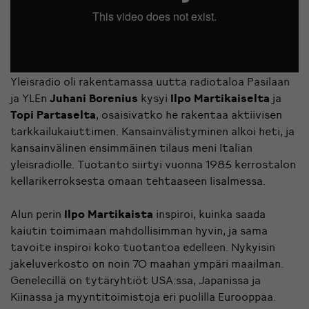
Yleisradio oli rakentamassa uutta radiotaloa Pasilaan
ja YLEn
Juhani Borenius
kysyi
Ilpo Martikaiselta
ja
Topi Partaselta
, osaisivatko he rakentaa aktiivisen
tarkkailukaiuttimen. Kansainvälistyminen alkoi heti, ja
kansainvälinen ensimmäinen tilaus meni Italian
yleisradiolle. Tuotanto siirtyi vuonna 1985 kerrostalon
kellarikerroksesta omaan tehtaaseen Iisalmessa.
Alun perin
Ilpo Martikaista
inspiroi, kuinka saada
kaiutin toimimaan mahdollisimman hyvin, ja sama
tavoite inspiroi koko tuotantoa edelleen. Nykyisin
jakeluverkosto on noin 70 maahan ympäri maailman.
Genelecillä on tytäryhtiöt USA:ssa, Japanissa ja
Kiinassa ja myyntitoimistoja eri puolilla Eurooppaa.