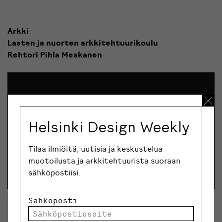
Arkki
Lasten ja nuorten arkkitehtuurikoulu
Rehtori Pihla Meskanen
Helsinki Design Weekly
Tilaa ilmiöitä, uutisia ja keskustelua
muotoilusta ja arkkitehtuurista suoraan
sähköpostiisi.
Juttelimme Arkin väen kanssa Suomen
Sähköposti
opetusjärjestelmästä, miksi lasten ja arkkitehtuurin
parissa on niin kivaa ja mitä erikoisen arvokasta on