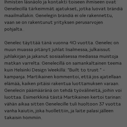
Ihmisten läsnäolo ja kontakti toiseen ihmiseen ovat
Genelecillä tärkeimmät ajatukset, jotka luovat brändiä
maailmallakin. Genelegin brändiä ei ole rakennettu,
vaan se on rakentunut yrityksen perusarvojen
pohjalta.
Genelec täyttää tänä vuonna 40 vuotta. Genelec on
muun muassa pitänyt juhlat Iisalmessa, julkaissut
juhlakirjan ja jakanut sosiaalisessa mediassa muistoja
matkan varrelta. Genelecillä on samankaltainen teema
kuin Helsinki Design Weekillä: ”Built to trust ” -
kampanja. Martikainen kommentoi, että jos ajatellaan
elämää, kaiken pitäisi rakentua luottamuksen varaan.
Genelecin päämääränä on tehdä työvälineitä, joihin voi
luottaa. Esimerkkinä tästä Martikainen kertoi tarinan:
vähän aikaa sitten Genelecille tuli huoltoon 37 vuotta
vanha kaiutin, joka huollettiin, ja laite palasi jälleen
takaisin hommiin.