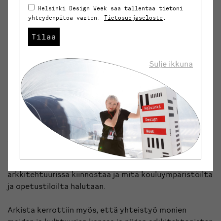
suomalaisessa arkkitehtuurissa ja design-ajattelussa.
Helsinki Design Week saa tallentaa tietoni
yhteydenpitoa varten.
Tietosuojaseloste
.
Arkista kerrottiin, että Suomessa arkkitehtuuri
Tilaa
sisältyy perustason taidekasvatukseen ja että
opetusministeriö on laatinut harvinaisen ytimekkään
Sulje ikkuna
luovat alat (musiikki, tanssi, kuvataide ja
arkkitehtuuri) sisältävän opetussuunnitelman. Sen
poikkeuksellisuudesta kertoo sekin, että maailmalla
ollaan hyvin kiinnostuneita Suomen
koulutusjärjestelmästä.
Arkkilaisten mielestä on todella kiehtovaa toimia
omalla alalla ja samalla lasten ja nuorten parissa.
Toiminta on auttanut ymmärtämään, mikä lapsia
arkkitehtuurissa kiinnostaa ja mitä kouluympäristöiltä
ja opetustiloilta halutaan.
Arkista kerrottiin myös, että yhteistyö monien