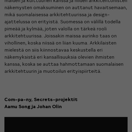
maiden ja kulttuurien kanssa ja niiden arkkitehtonisten
näkemysten omaksuminen on auttanut havaitsemaan,
mikä suomalaisessa arkkitehtuurissa ja design-
ajattelussa on erityistä. Suomessa on välillä todella
pimeää ja kylmää, joten valolla on tärkeä rooli
arkkitehtuurissa. Joissakin maissa aurinko taas on
vihollinen, koska niissä on liian kuuma. Arkkilaisten
mielestä on siis kiinnostavaa keskustella eri
näkemyksistä eri kansallisuuksia olevien ihmisten
kanssa, koska se auttaa hahmottamaan suomalaisen
arkkitehtuurin ja muotoilun erityispiirteitä.
Com-pa-ny, Secrets-projektit
Aamu Song ja Johan Olin