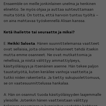
Ensaemble on meille jonkinlainen unelma ja henkinen
elinehto. Se myös ohjaa ja auttaa suhteuttamaan
muita töitä. On totta, että harvoin tuntuu työltä –
on aina mahtavaa työskennellä Alisan kanssa.
Ketä ihailette tai seuraatte ja miksi?
E:
Heikki Salosta
. Hänen suunnittelemansa vaatteet
ovat sellaisia, joita olisimme halunneet tehdä itsekin
mutta emme osanneet. Ne ovat mutkattomia ja
rehellisiä, ja niistä välittyy ammattiylpeys,
käsityöläisyys ja itsenäinen asenne. Hän tekee paljon
taustatyötä, kuten keräilee vanhoja vaatteita ja
tutkii niiden rakenteita. Ja tietty sukupuolettomuus,
se on vaatesuunnittelussa hankalaa.
A: Hän on osannut tuoda käsityöläisyyden laajemmalle
yleisölle. Jotenkin hänen vaatteistaan välittyy
tekninen osaaminen ja kunnioitus vaatetta kohtaan.