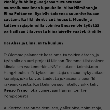
Weekly Bubbling -sarjassa tutustutaan
muotoilumaailman lupauksiin. Alisa Närvänen ja
Elina Peltonen löysivät toisensa suunniteltuaan
sattumalta liki identtiset housut. Muodin ja
taiteen rajapinnoilla toimiva
Ensaemble
työstää
parhaillaan tilateosta kiinalaiselle vaatebrändille.
Hei Alisa ja Elina, mitä kuuluu?
E: Olemme palanneet kesälomalta töiden ääreen, ja
työn alla on uusi projekti Kiinaan. Teemme tilateoksen
kiinalaisen vaatemerkin JNBY:n uuteen toimistoon
Hangzhouhun. Yrityksen omistaja on suuri nykytaiteen
keräilijä, joka toivoo taidetta jokaiseen alueen 16
rakennuksesta. Korttelin on suunnitellut arkkitehti
Renzo Piano
, joka tunnetaan Pariisin Centre
Pompidousta.
A: Korttelissa on taidemuseo, gallerioita, toimistoja,