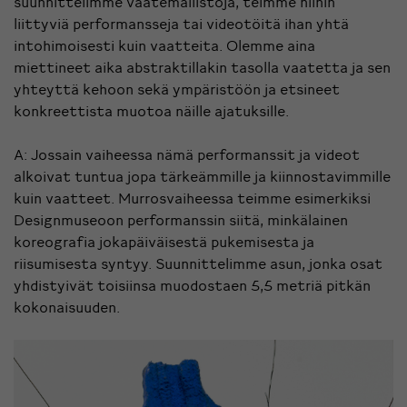
suunnittelimme vaatemallistoja, teimme niihin
liittyviä performansseja tai videotöitä ihan yhtä
intohimoisesti kuin vaatteita. Olemme aina
miettineet aika abstraktillakin tasolla vaatetta ja sen
yhteyttä kehoon sekä ympäristöön ja etsineet
konkreettista muotoa näille ajatuksille.
A: Jossain vaiheessa nämä performanssit ja videot
alkoivat tuntua jopa tärkeämmille ja kiinnostavimmille
kuin vaatteet. Murrosvaiheessa teimme esimerkiksi
Designmuseoon performanssin siitä, minkälainen
koreografia jokapäiväisestä pukemisesta ja
riisumisesta syntyy. Suunnittelimme asun, jonka osat
yhdistyivät toisiinsa muodostaen 5,5 metriä pitkän
kokonaisuuden.