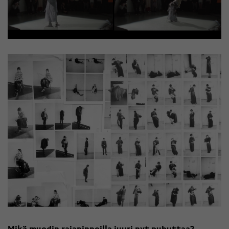
Mikä muodin rajapinnoilla juuri nyt puhuttaa?