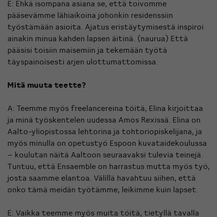
E: Ehkä isompana asiana se, että toivomme
pääsevämme lähiaikoina johonkin residenssiin
työstämään asioita. Ajatus eristäytymisestä inspiroi
ainakin minua kahden lapsen äitinä. (naurua) Että
pääsisi toisiin maisemiin ja tekemään työtä
täyspainoisesti arjen ulottumattomissa.
Mitä muuta teette?
A: Teemme myös freelancereina töitä, Elina kirjoittaa
ja minä työskentelen uudessa Amos Rexissä. Elina on
Aalto-yliopistossa lehtorina ja tohtoriopiskelijana, ja
myös minulla on opetustyö Espoon kuvataidekoulussa
– koulutan näitä Aaltoon seuraavaksi tulevia teinejä.
Tuntuu, että Ensaemble on harrastus mutta myös työ,
josta saamme elantoa. Välillä havahtuu siihen, että
onko tämä meidän työtämme, leikimme kuin lapset.
E: Vaikka teemme myös muita töitä, tietyllä tavalla