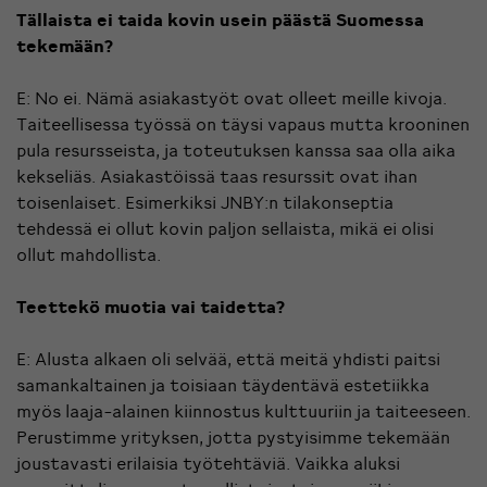
Tällaista ei taida kovin usein päästä Suomessa
tekemään?
E: No ei. Nämä asiakastyöt ovat olleet meille kivoja.
Taiteellisessa työssä on täysi vapaus mutta krooninen
pula resursseista, ja toteutuksen kanssa saa olla aika
kekseliäs. Asiakastöissä taas resurssit ovat ihan
toisenlaiset. Esimerkiksi JNBY:n tilakonseptia
tehdessä ei ollut kovin paljon sellaista, mikä ei olisi
ollut mahdollista.
Teettekö muotia vai taidetta?
E: Alusta alkaen oli selvää, että meitä yhdisti paitsi
samankaltainen ja toisiaan täydentävä estetiikka
myös laaja-alainen kiinnostus kulttuuriin ja taiteeseen.
Perustimme yrityksen, jotta pystyisimme tekemään
joustavasti erilaisia työtehtäviä. Vaikka aluksi