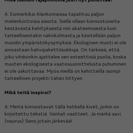
A: Esimerkiksi Alankomaissa tapahtuu paljon
mielenkiintoisia asioita. Siellä ollaan kiinnostuneita
kestävästä kehityksestä niin akateemisesta kuin
taiteellisestakin näkökulmasta ja käsitellään paljon
muodin ympäristökysymyksiä. Ekologinen muoti ei ole
ainoastaan kahvipakettilaukkuja. On tärkeää, että
joku vihdoinkin ajattelee sen esteettisiä puolia, koska
muuten ekologisesta vaatesuunnittelusta puhuminen
ei ole uskottavaa. Myös meillä on kehitteillä isompi
taiteellinen projekti tähän liittyen.
Mikä teitä inspiroi?
A: Meitä kiinnostavat tällä hetkellä kivet, joihin on
kirjoitettu tekstiä. Vanhat vaatteet. Ja märkä savi.
(naurua) Sano jotain järkevää!