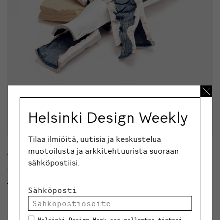
Helsinki Design Weekly
Tilaa ilmiöitä, uutisia ja keskustelua
muotoilusta ja arkkitehtuurista suoraan
Tässä juttusarjassa teitä edeltänyt Kristina
sähköpostiisi.
Sedlerova halusi kysyä, miten kohtasitte ja
ymmärsitte, että haluatte työskennellä yhdessä?
Sähköposti
A: Tapasimme Taideteollisessa korkeakoulussa, kun
minä tein ensimmäistä mallistoani ja Elina
Helsinki Design Week saa tallentaa tietoni