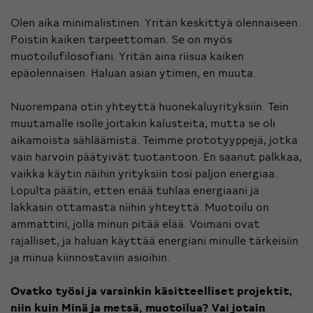
Olen aika minimalistinen. Yritän keskittyä olennaiseen.
Poistin kaiken tarpeettoman. Se on myös
muotoilufilosofiani. Yritän aina riisua kaiken
epäolennaisen. Haluan asian ytimen, en muuta.
Nuorempana otin yhteyttä huonekaluyrityksiin. Tein
muutamalle isolle joitakin kalusteita, mutta se oli
aikamoista sähläämistä. Teimme prototyyppejä, jotka
vain harvoin päätyivät tuotantoon. En saanut palkkaa,
vaikka käytin näihin yrityksiin tosi paljon energiaa.
Lopulta päätin, etten enää tuhlaa energiaani ja
lakkasin ottamasta niihin yhteyttä. Muotoilu on
ammattini, jolla minun pitää elää. Voimani ovat
rajalliset, ja haluan käyttää energiani minulle tärkeisiin
ja minua kiinnostaviin asioihin.
Ovatko työsi ja varsinkin käsitteelliset projektit,
niin kuin Minä ja metsä, muotoilua? Vai jotain