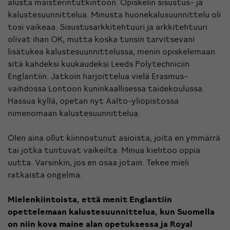
alusta maisterintutkintoon. Opiskelin sisustus- ja
kalustesuunnittelua. Minusta huonekalusuunnittelu oli
tosi vaikeaa. Sisustusarkkitehtuuri ja arkkitehtuuri
olivat ihan OK, mutta koska tunsin tarvitsevani
lisätukea kalustesuunnittelussa, menin opiskelemaan
sitä kahdeksi kuukaudeksi Leeds Polytechniciin
Englantiin. Jatkoin harjoittelua vielä Erasmus-
vaihdossa Lontoon kuninkaallisessa taidekoulussa.
Hassua kyllä, opetan nyt Aalto-yliopistossa
nimenomaan kalustesuunnittelua.
Olen aina ollut kiinnostunut asioista, joita en ymmärrä
tai jotka tuntuvat vaikeilta. Minua kiehtoo oppia
uutta. Varsinkin, jos en osaa jotain. Tekee mieli
ratkaista ongelma.
Mielenkiintoista, että menit Englantiin
opettelemaan kalustesuunnittelua, kun Suomella
on niin kova maine alan opetuksessa ja Royal