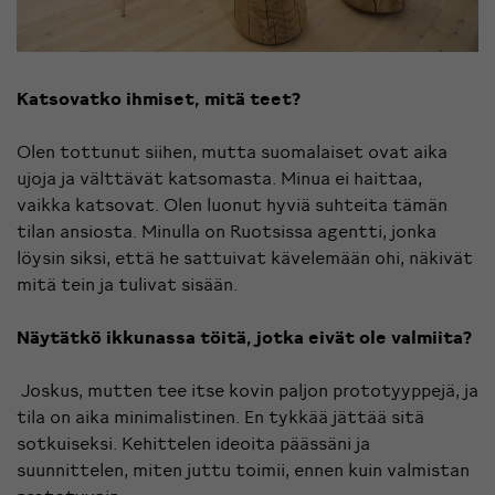
Katsovatko ihmiset, mitä teet?
Olen tottunut siihen, mutta suomalaiset ovat aika
ujoja ja välttävät katsomasta. Minua ei haittaa,
vaikka katsovat. Olen luonut hyviä suhteita tämän
tilan ansiosta. Minulla on Ruotsissa agentti, jonka
löysin siksi, että he sattuivat kävelemään ohi, näkivät
mitä tein ja tulivat sisään.
Näytätkö ikkunassa töitä, jotka eivät ole valmiita?
Joskus, mutten tee itse kovin paljon prototyyppejä, ja
tila on aika minimalistinen. En tykkää jättää sitä
sotkuiseksi. Kehittelen ideoita päässäni ja
suunnittelen, miten juttu toimii, ennen kuin valmistan