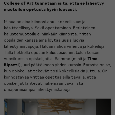
College of Art tunnetaan siitä, että se lähestyy
muotoilun opetusta hyvin luovasti.
Minua on aina kiinnostanut kokeellisuus ja
käsitteellisyys. Sekä opettaminen. Perinteinen
kalustemuotoilu ei niinkään kiinnosta. Yritän
oppilaiden kanssa aina löytää uusia luovia
lähestymistapoja. Haluan nähdä virheitä ja kokeiluja.
Tällä hetkellä opetan kalustesuunnittelun toisen
vuosikurssin opiskelijoita. Saimme (minä ja
Timo
Ripatti
) juuri päätökseen yhden kurssin. Parasta on se,
kun opiskelijat tekevät tosi kokeellisiakin juttuja. On
kiinnostavaa yrittää opettaa sillä tavalla, että
opiskelijat lähtevät hakemaan tavallista
omaperäisempiä lähestymistapoja.