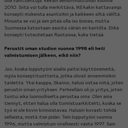
olla vaihtoehtoja. Keksin seniorimuotoilun vuonna
2010. Siitä voi tulla merkittävä, IKEAakin kattavampi
konsepti mukeista asuntoihin ja kaikkeen siltä väliltä.
Minusta se voi ja sen pitää olla iso bisnes, mutta
Suomessa katsotaan asioita vähän eri kantilta. Ehkä
konsepti toteutetaan Ruotsissa, kuka tietää.
Perustit oman studion vuonna 1998 eli heti
valmistumisen jälkeen, eikö niin?
Joo, koska lopputyöni sisälsi paitsi käyttöesineitä,
myös konseptituotteita, jotka olivat ennemminkin
taidetta. Yksi kauppa, Skanno, halusi ostaa niitä, joten
perustin oman yrityksen. Perheelläni oli jo yritys, joten
tuntui aika luonnolliselta perustaa oma. Olen aina
tiennyt, etten halua olla toimistoarkkitehti, koska se
työ ei ole kovin kiinnostavaa. Halusin kovasti tehdä
sellaista, mistä itse pidän. Tein lopputyöni vuonna
1996, mutta valmistuin virallisesti vasta 1997. Sain