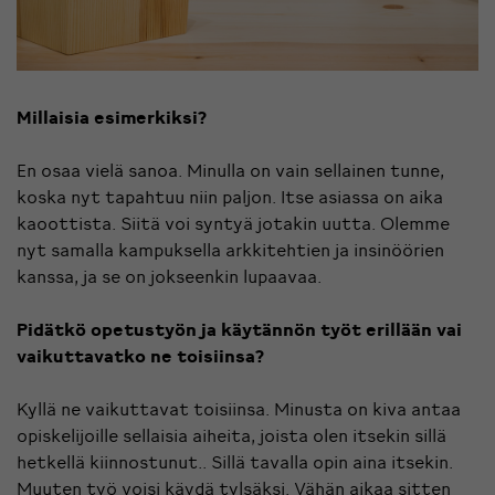
Millaisia esimerkiksi?
En osaa vielä sanoa. Minulla on vain sellainen tunne,
koska nyt tapahtuu niin paljon. Itse asiassa on aika
kaoottista. Siitä voi syntyä jotakin uutta. Olemme
nyt samalla kampuksella arkkitehtien ja insinöörien
kanssa, ja se on jokseenkin lupaavaa.
Pidätkö opetustyön ja käytännön työt erillään vai
vaikuttavatko ne toisiinsa?
Kyllä ne vaikuttavat toisiinsa. Minusta on kiva antaa
opiskelijoille sellaisia aiheita, joista olen itsekin sillä
hetkellä kiinnostunut.. Sillä tavalla opin aina itsekin.
Muuten työ voisi käydä tylsäksi. Vähän aikaa sitten