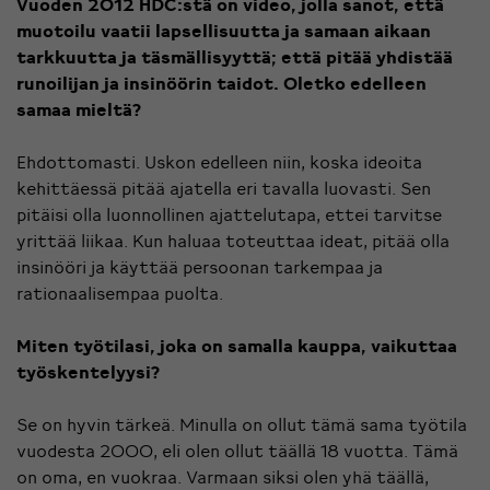
Vuoden 2012 HDC:stä on video, jolla sanot, että
muotoilu vaatii lapsellisuutta ja samaan aikaan
tarkkuutta ja täsmällisyyttä; että pitää yhdistää
runoilijan ja insinöörin taidot. Oletko edelleen
samaa mieltä?
Ehdottomasti. Uskon edelleen niin, koska ideoita
kehittäessä pitää ajatella eri tavalla luovasti. Sen
pitäisi olla luonnollinen ajattelutapa, ettei tarvitse
yrittää liikaa. Kun haluaa toteuttaa ideat, pitää olla
insinööri ja käyttää persoonan tarkempaa ja
rationaalisempaa puolta.
Miten työtilasi, joka on samalla kauppa, vaikuttaa
työskentelyysi?
Se on hyvin tärkeä. Minulla on ollut tämä sama työtila
vuodesta 2000, eli olen ollut täällä 18 vuotta. Tämä
on oma, en vuokraa. Varmaan siksi olen yhä täällä,