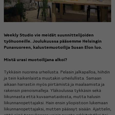
Weekly Studio vie meidät suunnittelijoiden
työhuoneille. Joulukuussa pääsemme Helsingin
Punavuoreen, kalustemuotoilija Susan Elon luo.
Mistä urasi muotoilijana alkoi?
Tykkäsin nuorena urheilusta. Pelasin jalkapalloa, hiihdin
ja tein kaikenlaista muutakin urheilullista. Samaan
aikaan harrastin myös piirtämistä ja maalaamista ja
rakensin pienoismalleja. Yläkoulussa tykkäsin sekä
liikunnasta että kuvaamataidosta, mutta halusin
liikunnanopettajaksi. Hain ensin yliopistoon lukemaan
liikunnanopettajaksi, mutten päässyt sisään. Ajattelin,
että siinä tapauksessa voisin ruveta arkkitehdiksi tai