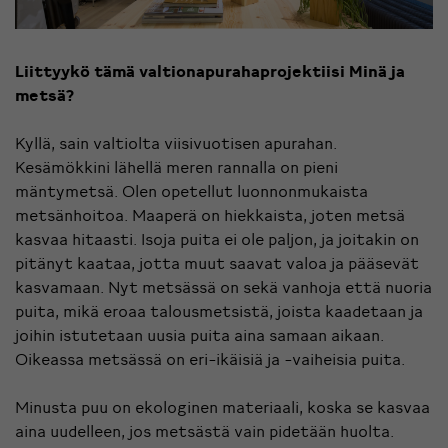
Liittyykö tämä valtionapurahaprojektiisi Minä ja
metsä?
Kyllä, sain valtiolta viisivuotisen apurahan.
Kesämökkini lähellä meren rannalla on pieni
mäntymetsä. Olen opetellut luonnonmukaista
metsänhoitoa. Maaperä on hiekkaista, joten metsä
kasvaa hitaasti. Isoja puita ei ole paljon, ja joitakin on
pitänyt kaataa, jotta muut saavat valoa ja pääsevät
kasvamaan. Nyt metsässä on sekä vanhoja että nuoria
puita, mikä eroaa talousmetsistä, joista kaadetaan ja
joihin istutetaan uusia puita aina samaan aikaan.
Oikeassa metsässä on eri-ikäisiä ja -vaiheisia puita.
Minusta puu on ekologinen materiaali, koska se kasvaa
aina uudelleen, jos metsästä vain pidetään huolta.