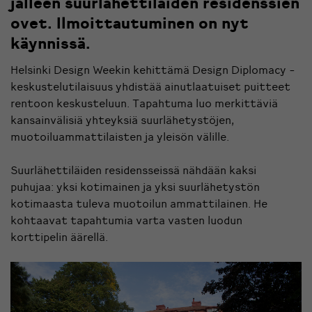
jälleen suurlähettiläiden residenssien
ovet. Ilmoittautuminen on nyt
käynnissä.
Helsinki Design Weekin kehittämä Design Diplomacy -
keskustelutilaisuus yhdistää ainutlaatuiset puitteet
rentoon keskusteluun. Tapahtuma luo merkittäviä
kansainvälisiä yhteyksiä suurlähetystöjen,
muotoiluammattilaisten ja yleisön välille.
Suurlähettiläiden residensseissä nähdään kaksi
puhujaa: yksi kotimainen ja yksi suurlähetystön
kotimaasta tuleva muotoilun ammattilainen. He
kohtaavat tapahtumia varta vasten luodun
korttipelin äärellä.