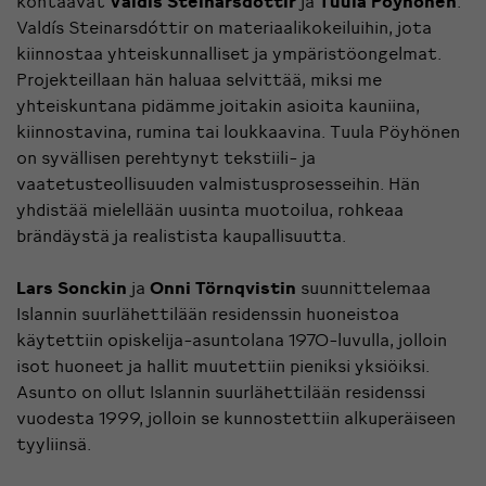
kohtaavat
Valdís Steinarsdóttir
ja
Tuula Pöyhönen
.
Valdís Steinarsdóttir on materiaalikokeiluihin, jota
kiinnostaa yhteiskunnalliset ja ympäristöongelmat.
Projekteillaan hän haluaa selvittää, miksi me
yhteiskuntana pidämme joitakin asioita kauniina,
kiinnostavina, rumina tai loukkaavina. Tuula Pöyhönen
on syvällisen perehtynyt tekstiili- ja
vaatetusteollisuuden valmistusprosesseihin. Hän
yhdistää mielellään uusinta muotoilua, rohkeaa
brändäystä ja realistista kaupallisuutta.
Lars Sonckin
ja
Onni Törnqvistin
suunnittelemaa
Islannin suurlähettilään residenssin huoneistoa
käytettiin opiskelija-asuntolana 1970-luvulla, jolloin
isot huoneet ja hallit muutettiin pieniksi yksiöiksi.
Asunto on ollut Islannin suurlähettilään residenssi
vuodesta 1999, jolloin se kunnostettiin alkuperäiseen
tyyliinsä.