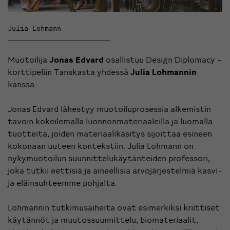
Julia Lohmann
Muotoilija
Jonas Edvard
osallistuu Design Diplomacy -
korttipeliin Tanskasta yhdessä
Julia Lohmannin
kanssa.
Jonas Edvard lähestyy muotoiluprosessia alkemistin
tavoin kokeilemalla luonnonmateriaaleilla ja luomalla
tuotteita, joiden materiaalikäsitys sijoittaa esineen
kokonaan uuteen kontekstiin. Julia Lohmann on
nykymuotoilun suunnittelukäytänteiden professori,
joka tutkii eettisiä ja aineellisia arvojärjestelmiä kasvi-
ja eläinsuhteemme pohjalta.
Lohmannin tutkimusaiheita ovat esimerkiksi kriittiset
käytännöt ja muutossuunnittelu, biomateriaalit,