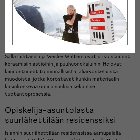
arvoa esineille, jotka on tuomittu
käyttökelvottomiksi. He kohtaavat ja ratkaisevat
ongelmat muotoilunäkökulmasta. He työskentelevät
Bluecityssä, jossa toimii muitakin
kiertotalousyrityksiä, joiden tavoitteena on
täydellinen jätteettömyys.
Salla Luhtasela ja Wesley Walters ovat erikoistuneet
keraamisiin astioihin ja puuhuonekaluihin. He ovat
kiinnostuneet toiminnallisista, aliarvostetuista
muodoista, jotka korostavat kunkin materiaalin
käsinkoskevia ominaisuuksia sekä itse
tuotantoprosessia.
Opiskelija-asuntolasta
suurlähettilään residenssiksi
Islannin suurlähettilään residenssissä aamupalalla