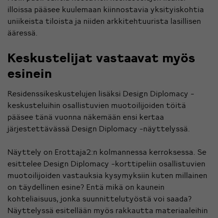
illoissa pääsee kuulemaan kiinnostavia yksityiskohtia
uniikeista tiloista ja niiden arkkitehtuurista lasillisen
ääressä.
Keskustelijat vastaavat myös
esinein
Residenssikeskustelujen lisäksi Design Diplomacy -
keskusteluihin osallistuvien muotoilijoiden töitä
pääsee tänä vuonna näkemään ensi kertaa
järjestettävässä Design Diplomacy -näyttelyssä.
Näyttely on Erottaja2:n kolmannessa kerroksessa. Se
esittelee Design Diplomacy -korttipeliin osallistuvien
muotoilijoiden vastauksia kysymyksiin kuten millainen
on täydellinen esine? Entä mikä on kaunein
kohteliaisuus, jonka suunnittelutyöstä voi saada?
Näyttelyssä esitellään myös rakkautta materiaaleihin