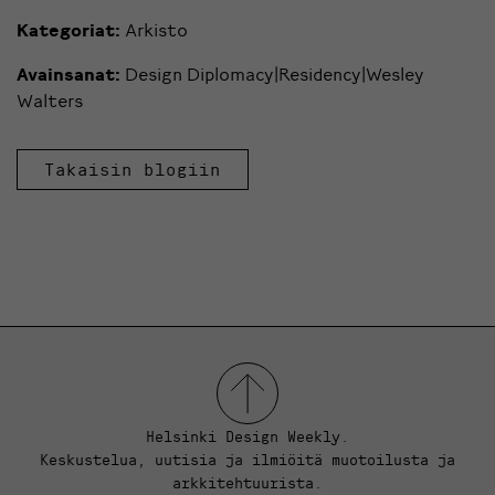
Kategoriat:
Arkisto
Avainsanat:
Design Diplomacy|Residency|Wesley
Walters
Takaisin blogiin
Helsinki Design Weekly.
Keskustelua, uutisia ja ilmiöitä muotoilusta ja
arkkitehtuurista.