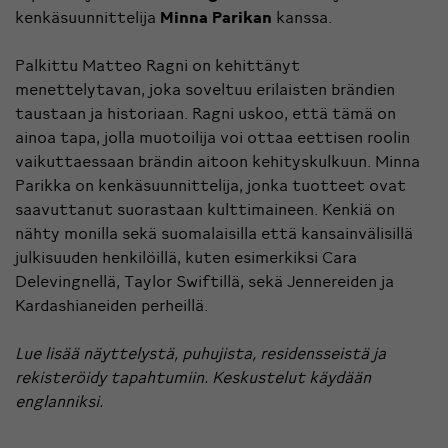
kenkäsuunnittelija
Minna Parikan
kanssa.
Palkittu Matteo Ragni on kehittänyt
menettelytavan, joka soveltuu erilaisten brändien
taustaan ja historiaan. Ragni uskoo, että tämä on
ainoa tapa, jolla muotoilija voi ottaa eettisen roolin
vaikuttaessaan brändin aitoon kehityskulkuun. Minna
Parikka on kenkäsuunnittelija, jonka tuotteet ovat
saavuttanut suorastaan kulttimaineen. Kenkiä on
nähty monilla sekä suomalaisilla että kansainvälisillä
julkisuuden henkilöillä, kuten esimerkiksi Cara
Delevingnellä, Taylor Swiftillä, sekä Jennereiden ja
Kardashianeiden perheillä.
Lue lisää näyttelystä, puhujista, residensseistä ja
rekisteröidy tapahtumiin.
Keskustelut käydään
englanniksi.