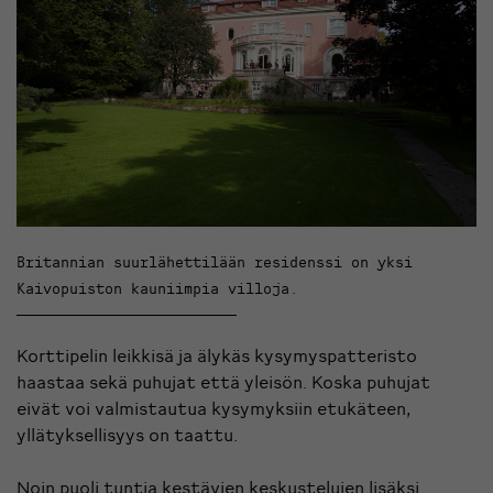
Britannian suurlähettilään residenssi on yksi
Kaivopuiston kauniimpia villoja.
Korttipelin leikkisä ja älykäs kysymyspatteristo
haastaa sekä puhujat että yleisön. Koska puhujat
eivät voi valmistautua kysymyksiin etukäteen,
yllätyksellisyys on taattu.
Noin puoli tuntia kestävien keskustelujen lisäksi