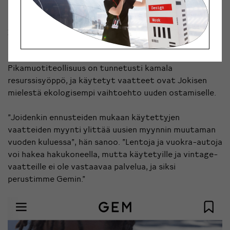
Gem sai alkunsa Jokisen huolesta muodin
ympäristövaikutuksista sekä Helsingin ajoista, kun hän
oli mukana vintage-fanien Facebook-ryhmässä, jossa
vaihdettiin tietoa käytetyistä ja kirppisvaatteista.
Pikamuotiteollisuus on tunnetusti kamala
resurssisyöppö, ja käytetyt vaatteet ovat Jokisen
mielestä ekologisempi vaihtoehto uuden ostamiselle.
”Joidenkin ennusteiden mukaan käytettyjen
vaatteiden myynti ylittää uusien myynnin muutaman
vuoden kuluessa”, hän sanoo. ”Lentoja ja vuokra-autoja
voi hakea hakukoneella, mutta käytetyille ja vintage-
vaatteille ei ole vastaavaa palvelua, ja siksi
perustimme Gemin.”