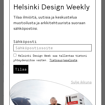
Helsinki Design Weekly
Tilaa ilmiöitä, uutisia ja keskustelua
muotoilusta ja arkkitehtuurista suoraan
sähköpostiisi.
Sähköposti
Helsinki Design Week saa tallentaa tietoni
yhteydenpitoa varten.
Tietosuojaseloste
.
Tilaa
Sulje ikkuna
NYC Looks. Kuva: Liisa Jokinen
Aarteen etsintää