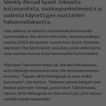
Weekly Abroad kyseli Jokiselta
katumuodista, suurkaupunkielämästä ja
uudesta käytettyjen vaatteiden
hakusovelluksesta.
Liisa Jokista on sanottu suomalaisen katumuodin
kummitädiksi. Hän aloitti
Hel Looks -katumuotiblogin
vuonna 2005 eli samana vuonna kuin Scott Schuman
käynnisti
The Sartorialist
-sivuston, joten ehkä häntä
voisi suoraan kutsua koko katumuodin kummitädiksi.
Yllättäen Tukholman reissu sai Jokisen hoksaamaan,
että Helsingin katumuoti voisi olla dokumentoimisen
arvoista. ”Tajusin, että Helsingissä on oma uniikki
katumuoti”, hän kertoo. ”Kiasman edessä hengaili sinä
kesänä glamrock-teinejä, ja kun kävin Tukholmassa,
tajusin, että Helsingissä on ihan oma tyyli, jota halusin
esitellä muulle maailmalle.”