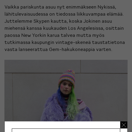
Vaikka pariskunta asuu nyt enimmäkseen Nykissä,
lähitulevaisuudessa on tiedossa liikkuvampaa elämää.
Juttelemme Skypen kautta, koska Jokinen asuu
miehensä kanssa kuukauden Los Angelesissa, osittain
paossa New Yorkin karua talvea mutta myös
tutkimassa kaupungin vintage-skeneä taustatietona
vasta lanseerattua
Gem-hakukoneappia
varten.