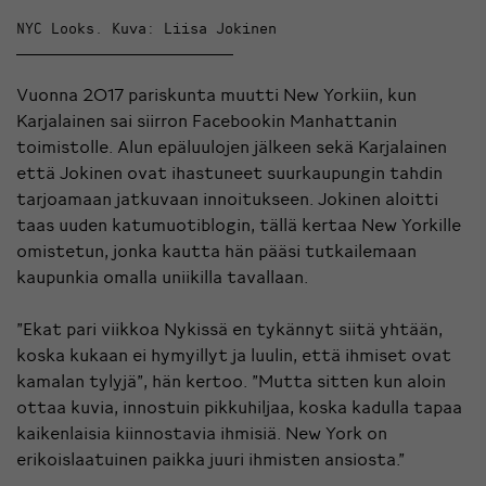
NYC Looks. Kuva: Liisa Jokinen
Vuonna 2017 pariskunta muutti New Yorkiin, kun
Karjalainen sai siirron Facebookin Manhattanin
toimistolle. Alun epäluulojen jälkeen sekä Karjalainen
että Jokinen ovat ihastuneet suurkaupungin tahdin
tarjoamaan jatkuvaan innoitukseen. Jokinen aloitti
taas uuden katumuotiblogin, tällä kertaa New Yorkille
omistetun, jonka kautta hän pääsi tutkailemaan
kaupunkia omalla uniikilla tavallaan.
”Ekat pari viikkoa Nykissä en tykännyt siitä yhtään,
koska kukaan ei hymyillyt ja luulin, että ihmiset ovat
kamalan tylyjä”, hän kertoo. ”Mutta sitten kun aloin
ottaa kuvia, innostuin pikkuhiljaa, koska kadulla tapaa
kaikenlaisia kiinnostavia ihmisiä. New York on
erikoislaatuinen paikka juuri ihmisten ansiosta.”