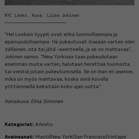
NYC Looks. Kuva: Liisa Jokinen
”Hel Looksin tyypit ovat ehkä luonnollisempia ja
epämuodollisempia. He pukeutuvat itseään varten
olen
tällainen, ota tai jätä
-asenteella, ja se on mahtavaa”,
Jokinen sanoo. ”New Yorkissa taas pukeudutaan
enemmän muita varten, halutaan herättää huomiota
tai viestiä jotain pukeutumisella. Se on ihan eri asenne,
mikä on myös mahtavaa, koska siinä kovalla
yrittämisellä keksitään koko ajan uutta.”
Kansikuva: Elina Simonen
Kategoriat:
Arkisto
Avainsanat:
Muoti|New York|San Francisco|Vintage