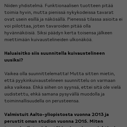
Niiden yhdistelmä. Funktionaalisen tuotteen pitää
toimia hyvin, mutta pienissä nykykodeissa tavarat
ovat usein esillä ja näkösällä. Pienessä tilassa asioita ei
voi piilottaa, joten tavaroiden pitää olla
hyvännäköisiä. Siksi päädyn kerta toisensa jälkeen
miettimään kuivaustelineiden ulkonäköä.
Haluaisitko siis suunnitella kuivaustelineen
uusiksi?
Vaikea olla suunnittelematta! Mutta sitten mietin,
että pyykinkuivaustelineen suunnittelu on varmaan
aika vaikeaa. Ehkä siihen on syynsä, ettei sitä ole vielä
uudistettu, ehkä samana pysyvällä muodolla ja
toiminnallisuudella on perusteensa.
Valmistuit Aalto-yliopistosta vuonna 2013 ja
perustit oman
studion
vuonna 2015. Miten