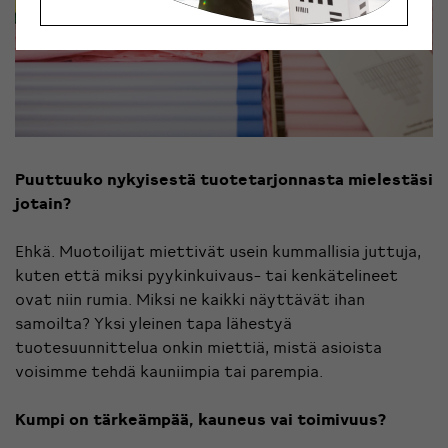
Puuttuuko nykyisestä tuotetarjonnasta mielestäsi
jotain?
Ehkä. Muotoilijat miettivät usein kummallisia juttuja,
kuten että miksi pyykinkuivaus- tai kenkätelineet
ovat niin rumia. Miksi ne kaikki näyttävät ihan
samoilta? Yksi yleinen tapa lähestyä
tuotesuunnittelua onkin miettiä, mistä asioista
voisimme tehdä kauniimpia tai parempia.
Kumpi on tärkeämpää, kauneus vai
toimivuus?