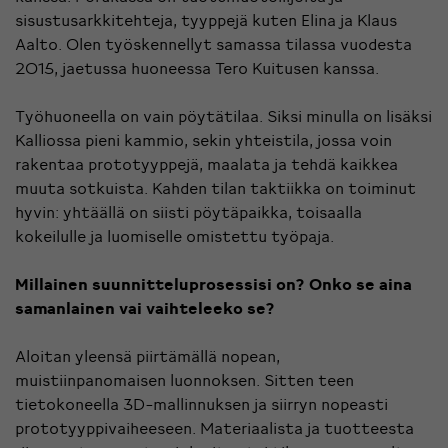
sisustusarkkitehteja, tyyppejä kuten
Elina ja Klaus
Aalto
. Olen työskennellyt samassa tilassa vuodesta
2015, jaetussa huoneessa
Tero Kuitusen
kanssa.
Työhuoneella on vain pöytätilaa. Siksi minulla on lisäksi
Kalliossa pieni kammio, sekin yhteistila, jossa voin
rakentaa prototyyppejä, maalata ja tehdä kaikkea
muuta sotkuista. Kahden tilan taktiikka on toiminut
hyvin: yhtäällä on siisti pöytäpaikka, toisaalla
kokeilulle ja luomiselle omistettu työpaja.
Millainen suunnitteluprosessisi on? Onko se aina
samanlainen vai vaihteleeko se?
Aloitan yleensä piirtämällä nopean,
muistiinpanomaisen luonnoksen. Sitten teen
tietokoneella 3D-mallinnuksen ja siirryn nopeasti
prototyyppivaiheeseen. Materiaalista ja tuotteesta