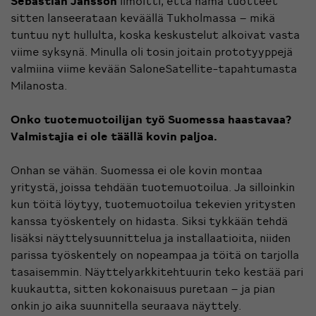
Sebastian Jansson
ilmoitti, että nämä tuotteet
sitten lanseerataan keväällä Tukholmassa – mikä
tuntuu nyt hullulta, koska keskustelut alkoivat vasta
viime syksynä. Minulla oli tosin joitain prototyyppejä
valmiina viime kevään SaloneSatellite-tapahtumasta
Milanosta.
Onko tuotemuotoilijan työ Suomessa haastavaa?
Valmistajia ei ole täällä kovin paljoa.
Onhan se vähän. Suomessa ei ole kovin montaa
yritystä, joissa tehdään tuotemuotoilua. Ja silloinkin
kun töitä löytyy, tuotemuotoilua tekevien yritysten
kanssa työskentely on hidasta. Siksi tykkään tehdä
lisäksi näyttelysuunnittelua ja installaatioita, niiden
parissa työskentely on nopeampaa ja töitä on tarjolla
tasaisemmin. Näyttelyarkkitehtuurin teko kestää pari
kuukautta, sitten kokonaisuus puretaan – ja pian
onkin jo aika suunnitella seuraava näyttely.