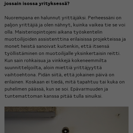
jossain isossa yrityksessä?
Nuorempana en halunnut yrittäjäksi. Perheessäni on
paljon yrittäjiä ja olen nähnyt, kuinka vaikea tie se voi
olla. Maisteriopintojeni aikana työskentelin
muotoilijoiden assistenttina erilaisissa projekteissa ja
monet heistä sanoivat kuitenkin, että itsensä
työllistäminen on muotoilijalle yksinkertaisin reitti.
Kun sain rohkaisua ja vinkkejä kokeneemmilta
suunnittelijoilta, aloin miettiä yrittäjyyttä
vaihtoehtona. Pidän siitä, että jokainen päivä on
erilainen. Koskaan ei tiedä, mitä tapahtuu tai kuka on
puhelimen päässä, kun se soi. Epävarmuuden ja
tuntemattoman kanssa pitää tulla sinuiksi.