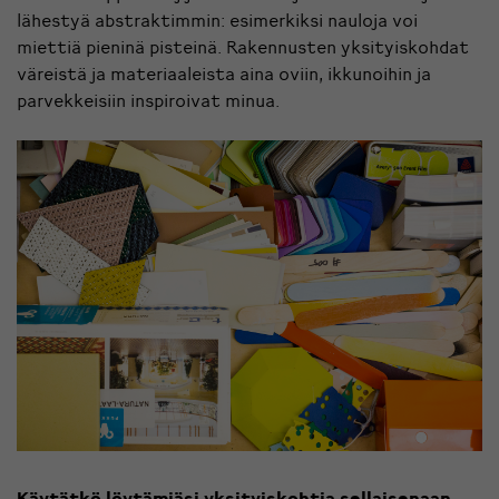
lähestyä abstraktimmin: esimerkiksi nauloja voi
miettiä pieninä pisteinä. Rakennusten yksityiskohdat
väreistä ja materiaaleista aina oviin, ikkunoihin ja
parvekkeisiin inspiroivat minua.
Käytätkö löytämiäsi yksityiskohtia sellaisenaan