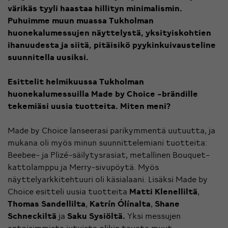
värikäs tyyli haastaa hillityn minimalismin.
Puhuimme muun muassa Tukholman
huonekalumessujen näyttelystä, yksityiskohtien
ihanuudesta ja siitä, pitäisikö pyykinkuivausteline
suunnitella uusiksi.
Esittelit helmikuussa Tukholman
huonekalumessuilla
Made by Choice
-brändille
tekemiäsi uusia tuotteita. Miten meni?
Made by Choice lanseerasi parikymmentä uutuutta, ja
mukana oli myös minun suunnittelemiani tuotteita:
Beebee- ja Plizé-säilytysrasiat, metallinen Bouquet-
kattolamppu ja Merry-sivupöytä. Myös
näyttelyarkkitehtuuri oli käsialaani. Lisäksi Made by
Choice esitteli uusia tuotteita
Matti Klenelliltä
,
Thomas Sandellilta
,
Katrín Ólínalta
,
Shane
Schneckiltä
ja
Saku Sysiöltä.
Yksi messujen
antoisimmista jutuista olikin tavata muut