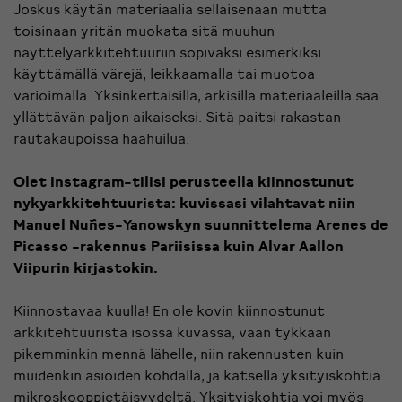
Joskus käytän materiaalia sellaisenaan mutta
toisinaan yritän muokata sitä muuhun
näyttelyarkkitehtuuriin sopivaksi esimerkiksi
käyttämällä värejä, leikkaamalla tai muotoa
varioimalla. Yksinkertaisilla, arkisilla materiaaleilla saa
yllättävän paljon aikaiseksi. Sitä paitsi rakastan
rautakaupoissa haahuilua.
Olet Instagram-tilisi perusteella kiinnostunut
nykyarkkitehtuurista: kuvissasi vilahtavat niin
Manuel Nuñes-Yanowskyn suunnittelema Arenes de
Picasso -rakennus Pariisissa kuin Alvar Aallon
Viipurin kirjastokin.
Kiinnostavaa kuulla! En ole kovin kiinnostunut
arkkitehtuurista isossa kuvassa, vaan tykkään
pikemminkin mennä lähelle, niin rakennusten kuin
muidenkin asioiden kohdalla, ja katsella yksityiskohtia
mikroskooppietäisyydeltä. Yksityiskohtia voi myös