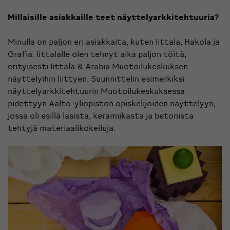
Millaisille asiakkaille teet näyttelyarkkitehtuuria?
Minulla on paljon eri asiakkaita, kuten Iittala, Hakola ja
Grafia. Iittalalle olen tehnyt aika paljon töitä,
erityisesti Iittala & Arabia Muotoilukeskuksen
näyttelyihin liittyen. Suunnittelin esimerkiksi
näyttelyarkkitehtuurin Muotoilukeskuksessa
pidettyyn Aalto-yliopiston opiskelijoiden näyttelyyn,
jossa oli esillä lasista, keramiikasta ja betonista
tehtyjä materiaalikokeiluja.