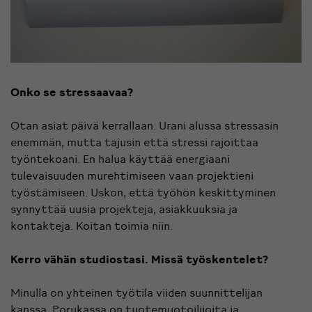
Onko se stressaavaa?
Otan asiat päivä kerrallaan. Urani alussa stressasin
enemmän, mutta tajusin että stressi rajoittaa
työntekoani. En halua käyttää energiaani
tulevaisuuden murehtimiseen vaan projektieni
työstämiseen. Uskon, että työhön keskittyminen
synnyttää uusia projekteja, asiakkuuksia ja
kontakteja. Koitan toimia niin.
Kerro vähän studiostasi. Missä työskentelet?
Minulla on yhteinen työtila viiden suunnittelijan
kanssa. Porukassa on tuotemuotoilijoita ja