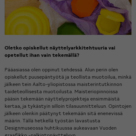
Oletko opiskellut näyttelyarkkitehtuuria vai
opetellut ihan vain tekemällä?
Pääasiassa olen oppinut tehdessä. Alun perin olen
opiskellut puusepäntyötä ja teollista muotoilua, minkä
jälkeen tein Aalto-yliopistossa maisterintutkinnon
taideteollisesta muotoilusta. Maisteriopinnoissa
pääsin tekemään näyttelyprojekteja ensimmäistä
kertaa, ja tykästyin silloin tilasuunnitteluun. Opintojen
jälkeen olenkin päätynyt tekemään sitä enenevissä
määrin. Tällä hetkellä työstän lavastusta
Designmuseossa huhtikuussa aukeavaan
Vuoden
graafikko -palkintonäyttelyyn
.