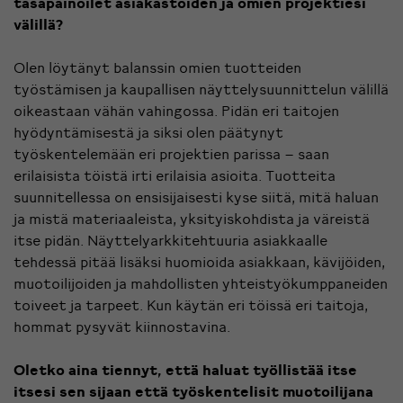
tasapainoilet asiakastöiden ja omien projektiesi
välillä?
Olen löytänyt balanssin omien tuotteiden
työstämisen ja kaupallisen näyttelysuunnittelun välillä
oikeastaan vähän vahingossa. Pidän eri taitojen
hyödyntämisestä ja siksi olen päätynyt
työskentelemään eri projektien parissa – saan
erilaisista töistä irti erilaisia asioita. Tuotteita
suunnitellessa on ensisijaisesti kyse siitä, mitä haluan
ja mistä materiaaleista, yksityiskohdista ja väreistä
itse pidän. Näyttelyarkkitehtuuria asiakkaalle
tehdessä pitää lisäksi huomioida asiakkaan, kävijöiden,
muotoilijoiden ja mahdollisten yhteistyökumppaneiden
toiveet ja tarpeet. Kun käytän eri töissä eri taitoja,
hommat pysyvät kiinnostavina.
Oletko aina tiennyt, että haluat työllistää itse
itsesi sen sijaan että työskentelisit muotoilijana