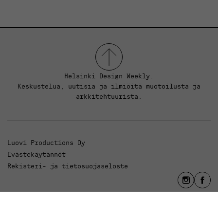
Helsinki Design Weekly.
Keskustelua, uutisia ja ilmiöitä muotoilusta ja
arkkitehtuurista.
Luovi Productions Oy
Evästekäytännöt
Rekisteri- ja tietosuojaseloste
info@luovi.com