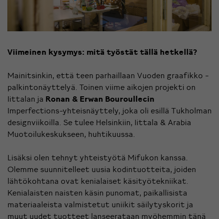
Viimeinen kysymys: mitä työstät tällä hetkellä?
Mainitsinkin, että teen parhaillaan Vuoden graafikko -
palkintonäyttelyä. Toinen viime aikojen projekti on
Iittalan ja
Ronan & Erwan Bouroullecin
Imperfections-yhteisnäyttely, joka oli esillä Tukholman
designviikoilla. Se tulee Helsinkiin, Iittala & Arabia
Muotoilukeskukseen, huhtikuussa.
Lisäksi olen tehnyt yhteistyötä Mifukon kanssa.
Olemme suunnitelleet uusia kodintuotteita, joiden
lähtökohtana ovat kenialaiset käsityötekniikat.
Kenialaisten naisten käsin punomat, paikallisista
materiaaleista valmistetut uniikit säilytyskorit ja
muut uudet tuotteet lanseerataan myöhemmin tänä