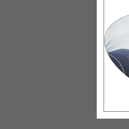
Garden-tuo
Miten ist
muotoili
tuolin vu