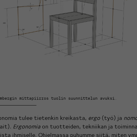
mbergin mittapiirros tuolin suunnittelun avuksi.
nomia tulee tietenkin kreikasta,
ergo
(työ) ja
nom
ait).
Ergonomia
on tuotteiden, tekniikan ja toiminn
sta ihmiselle. Ohjelmassa puhumme siitä, miten ym