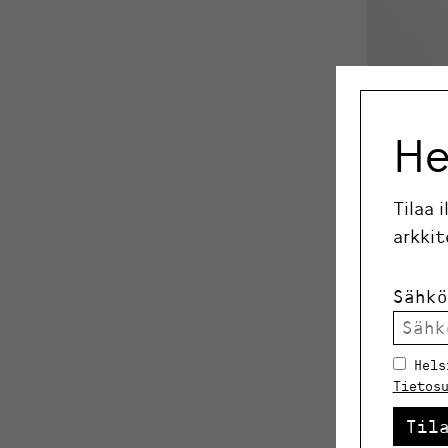
He
Tilaa 
arkkit
Sähkö
Hels
Tietos
Til