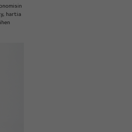
gonomisin
y, hartia
ihen