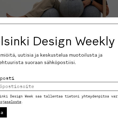
lsinki Design Weekly
ilmiöitä, uutisia ja keskustelua muotoilusta ja
ehtuurista suoraan sähköpostiisi.
posti
inki Design Week saa tallentaa tietoni yhteydenpitoa var
uojaseloste
.
aa