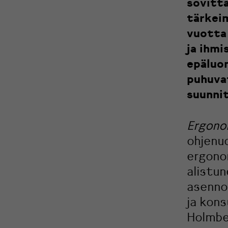
sovitta
tärkei
vuotta
ja ihmi
epäluon
puhuvat
suunnit
Ergon
ohjenu
ergono
alistun
asenno
ja kons
Holmbe