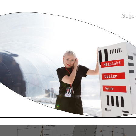
Sulje
li ja Peter Opsvik.
umme ja mitä se tekee meille? Kuvassa norjalainen t
Peter Opsvik
ja
istuu Garden-tuolissaan. Kun hän su
onna 1985, hän halusi uhmata kehotusta ”istu kunnol