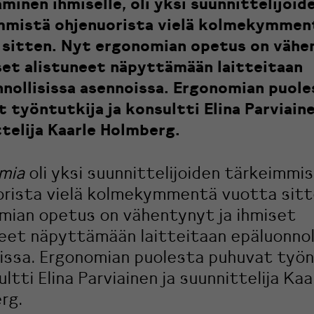
minen ihmiselle, oli yksi suunnittelijoid
mmistä ohjenuorista vielä kolmekymmen
 sitten. Nyt ergonomian opetus on vähe
set alistuneet näpyttämään laitteitaan
nollisissa asennoissa. Ergonomian puole
 työntutkija ja konsultti Elina Parviaine
telija Kaarle Holmberg.
omia
oli yksi suunnittelijoiden tärkeimmi
orista vielä kolmekymmentä vuotta sitt
mian opetus on vähentynyt ja ihmiset
eet näpyttämään laitteitaan epäluonnol
issa. Ergonomian puolesta puhuvat työn
ultti Elina Parviainen ja suunnittelija Kaa
rg.