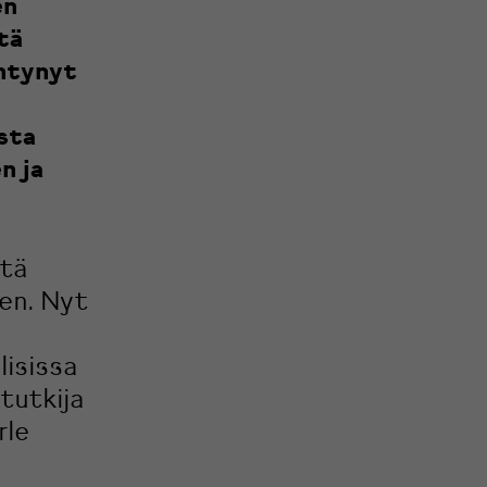
en
tä
ntynyt
sta
n ja
stä
en. Nyt
lisissa
tutkija
rle