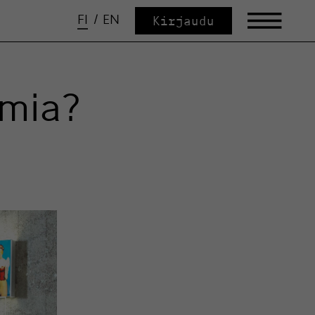
FI
/
EN
Kirjaudu
mia?