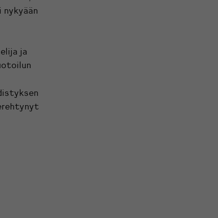
i nykyään
lija ja
uotoilun
distyksen
perehtynyt