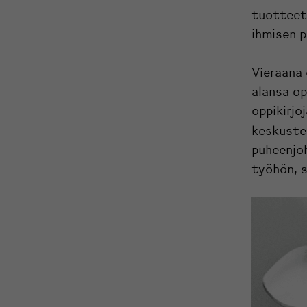
tuotteet,
ihmisen p
Vieraana
alansa op
oppikirjo
keskuste
puheenjoh
työhön, 