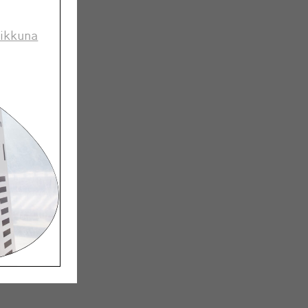
 ikkuna
eollinen
unnitteli
la”.