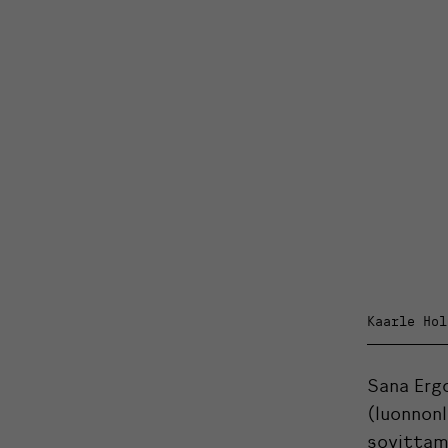
Kaarle Hol
Sana Ergo
(luonnonl
sovittami