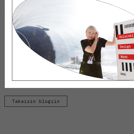
Jotta pääset vastaamaan kyselyyn, selaimessasi tulee
olla evästeet sallittuna. Mikäli yllä oleva linkki ei
avaudu klikkaamalla, kopioi se selaimesi osoiteriville
https://survey.mainiosurvey.com/p/25693366315e746
Kategoriat:
Arkisto
Avainsanat:
Design
Takaisin blogiin