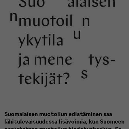
Suomalaisen muotoilun edistäminen saa
lähitulevaisuudessa lisävoimia, kun Suomeen
perustetaan muotoilun tiedotuskeskus. Se