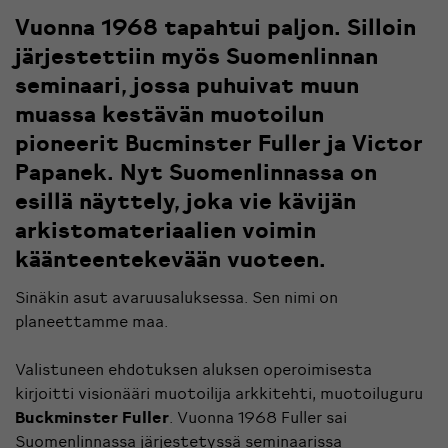
Vuonna 1968 tapahtui paljon. Silloin
järjestettiin myös Suomenlinnan
seminaari, jossa puhuivat muun
muassa kestävän muotoilun
pioneerit Bucminster Fuller ja Victor
Papanek. Nyt Suomenlinnassa on
esillä näyttely, joka vie kävijän
arkistomateriaalien voimin
käänteentekevään vuoteen.
Sinäkin asut avaruusaluksessa. Sen nimi on
planeettamme maa.
Valistuneen ehdotuksen aluksen operoimisesta
kirjoitti visionääri muotoilija arkkitehti, muotoiluguru
Buckminster Fuller
. Vuonna 1968 Fuller sai
Suomenlinnassa järjestetyssä seminaarissa