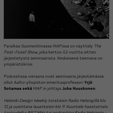
Paraikaa Suomenlinnassa HIAPissa on näyttely
The
Post-Fossil Show
, joka kertoo 52 vuotta sitten
järjestetystä seminaarista. Keskeisenä teemana on
ympäristökriisi.
Podcastissa vieraana ovat seminaaria järjestämässä
ollut Aalto-yliopiston emeritusprofessori
Yrjö
Sotamaa sekä
HIAP:in johtaja
Juha Huuskonen
.
Helsinki Design Weekly torstaisin Radio Helsingillä klo
12 ja uusintana lauantaisin klo 9. Kuuntele haastattelu
taajuudelta 89,7 MHz tai podcastina
Radio Helsingin -