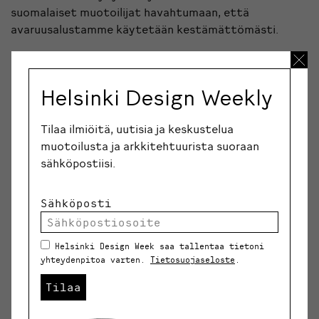
suomalaiset muotoilijat havahtumaan, että
avaruusalustamme käytetään kestämättömästi.
Helsinki Design Weekly
Tilaa ilmiöitä, uutisia ja keskustelua
muotoilusta ja arkkitehtuurista suoraan
sähköpostiisi.
Sähköposti
Suomenlinnassa järjestetty
Industry, Environment,
Helsinki Design Week saa tallentaa tietoni
Design
-seminaari, jonka tähtipuhujia olivat Fullerin
yhteydenpitoa varten.
Tietosuojaseloste
.
lisäksi erityisesti ihmisläheisestä ja vastuullisesta
muotoilusta tunnettu
Victor Papanek
. Lisäksi
Tilaa
puhumassa olivat
Kaj Franck
ja Royal College of Artin
Design Research Unit sekä ruotsalaisia ekologisen