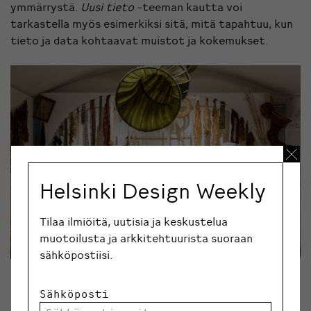
ymmärrystä.
Uusi tieto
-teeman kautta voi
tarkastella myös esimerkiksi sitä, mitä tapahtuu, kun
tieto ja data kohtaavat muistot ja kokemukset.
Helsinki Design Weekly
Tilaa ilmiöitä, uutisia ja keskustelua
muotoilusta ja arkkitehtuurista suoraan
sähköpostiisi.
Critical Tide näyttelyssä vuonna 2019 nähtiin Julia
Sähköposti
Lohmannnin Department of Seaweed. Lohmann