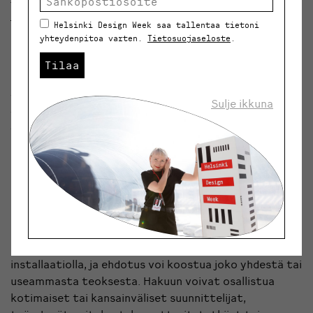
työskenteli myös itse galleriassa viikottain.
Helsinki Design Week saa tallentaa tietoni
yhteydenpitoa varten.
Tietosuojaseloste
.
”Uusi tieto valikoitui näyttelyhaun teemaksi
ajankohtaisuutensa lisäksi myös muun muassa siksi,
Tilaa
että se herätti meissä heti lisäkysymyksiä. Voiko
tieto olla muotoilijan materiaali tai
Sulje ikkuna
työskentelymetodi? Odotetaanko muotoilulta
tiukasti faktoihin pohjautuvaa tietoa vai voiko
lopputulos olla spekulatiivinen ja fiktiivinen?” pohtii
näyttelyhausta vastaava intendentti
Suvi Saloniem
i
Designmuseosta.
Design Club Open Call 2021
Hakuun voi osallistua näyttelyidealla tai
installaatiolla, ja ehdotus voi koostua joko yhdestä tai
useammasta teoksesta. Hakuun voivat osallistua
kotimaiset tai kansainväliset suunnittelijat,