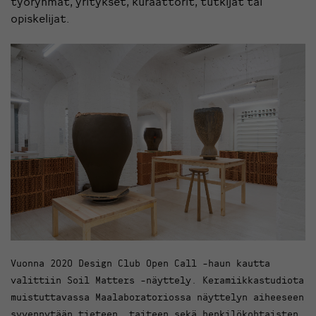
työryhmät, yritykset, kuraattorit, tutkijat tai
opiskelijat.
Vuonna 2020 Design Club Open Call -haun kautta
valittiin Soil Matters -näyttely. Keramiikkastudiota
muistuttavassa Maalaboratoriossa näyttelyn aiheeseen
syvennytään tieteen, taiteen sekä henkilökohtaisten