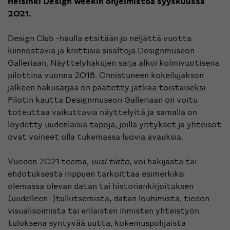
Helsinki Design Weekin ohjelmistoa syyskuussa
2021.
Design Club -haulla etsitään jo neljättä vuotta
kiinnostavia ja kriittisiä sisältöjä Designmuseon
Galleriaan. Näyttelyhakujen sarja alkoi kolmivuotisena
pilottina vuonna 2018. Onnistuneen kokeilujakson
jälkeen hakusarjaa on päätetty jatkaa toistaiseksi.
Pilotin kautta Designmuseon Galleriaan on voitu
toteuttaa vaikuttavia näyttelyitä ja samalla on
löydetty uudenlaisia tapoja, joilla yritykset ja yhteisöt
ovat voineet olla tukemassa luovia avauksia.
Vuoden 2021 teema,
uusi tieto
, voi hakijasta tai
ehdotuksesta riippuen tarkoittaa esimerkiksi
olemassa olevan datan tai historiankirjoituksen
(uudelleen-)tulkitsemista, datan louhimista, tiedon
visualisoimista tai erilaisten ihmisten yhteistyön
tuloksena syntyvää uutta, kokemuspohjaista