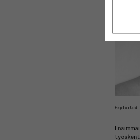
Exploited 
Ensimmäi
työskente