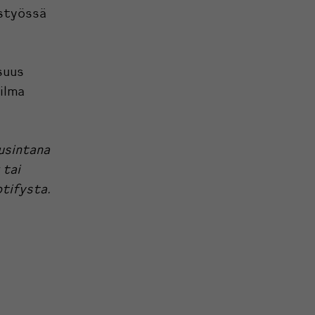
ystyössä
suus
ilma
uusintana
 tai
tifysta
.