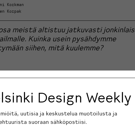
ni Korkman
en Korpak
osa meistä altistuu jatkuvasti jonkinlais
ailmalle. Kuinka usein pysähdymme
tymään siihen, mitä kuulemme?
lsinki Design Weekly
ilmiöitä, uutisia ja keskustelua muotoilusta ja
ehtuurista suoraan sähköpostiisi.
Design Weeklyn studioon on saapunut uusi vieraileva