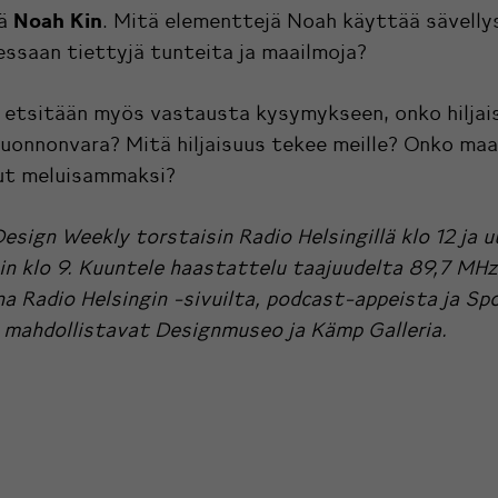
Noah Kin
jä
. Mitä elementtejä Noah käyttää sävell
essaan tiettyjä tunteita ja maailmoja?
 etsitään myös vastausta kysymykseen, onko hiljai
uonnonvara? Mitä hiljaisuus tekee meille? Onko maa
t meluisammaksi?
Design Weekly torstaisin Radio Helsingillä klo 12 ja 
in klo 9. Kuuntele haastattelu taajuudelta 89,7 MHz
na
Radio Helsingin -sivuilta
, podcast-appeista ja
Spo
 mahdollistavat
Designmuseo
ja
Kämp
Galleria.