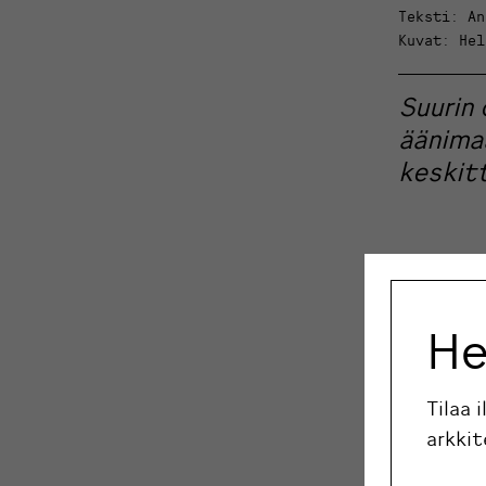
Teksti: An
Kuvat: Hel
Suurin 
äänima
keskit
He
Tilaa 
arkkit
Helsinki 