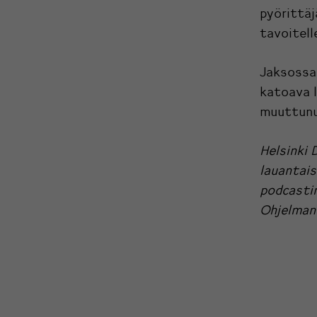
pyörittä
tavoitell
Jaksossa
katoava l
muuttunu
Helsinki 
lauantais
podcasti
Ohjelman