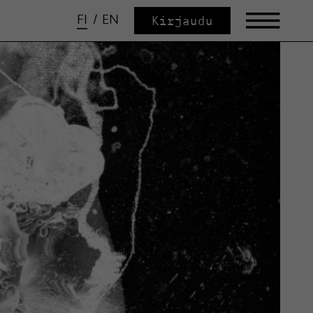
FI
/
EN
Kirjaudu