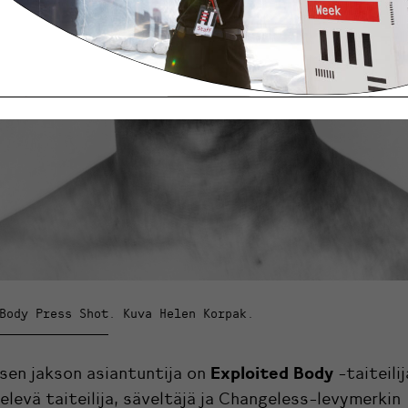
Body Press Shot. Kuva Helen Korpak.
Exploited Body
sen jakson asiantuntija on
-taiteili
levä taiteilija, säveltäjä ja Changeless-levymerkin