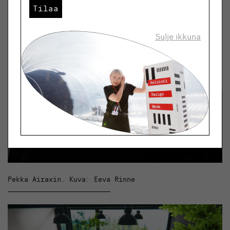
Tilaa
Sulje ikkuna
Pekka Airaxin. Kuva: Eeva Rinne