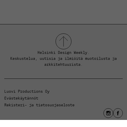
Helsinki Design Weekly.
Keskustelua, uutisia ja ilmiöitä muotoilusta ja
arkkitehtuurista.
Luovi Productions Oy
Evästekäytännöt
Rekisteri- ja tietosuojaseloste
info@luovi.com