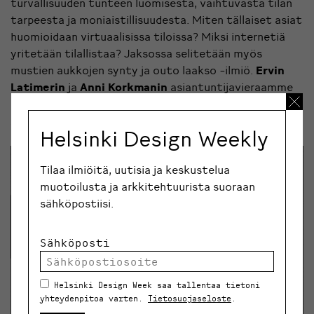
turvallisuuden tunteen luomisesta, vaihtuvasta tilan
tarpeesta ja moniaistillisuudesta. Miten tällaiset asiat
huomioidaan virtuaalisissa tiloissa? Miksi internetiä
yritetään tilallistaa? Jaksossa selitetään myös
mustien aukkojen synty ja outo laakso -ilmiö.
Ervin
Latimerin
ja
Anni Korkmanin
asiantuntijavieraamme
on arkkitehti, suunnittelija ja muusikko
Pekka Airaxin
Asummasta
.
Helsinki Design Weekly
Tilaa ilmiöitä, uutisia ja keskustelua
muotoilusta ja arkkitehtuurista suoraan
sähköpostiisi.
Sähköposti
Helsinki Design Week saa tallentaa tietoni
yhteydenpitoa varten.
Tietosuojaseloste
.