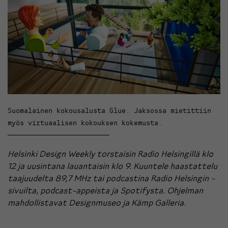
Suomalainen kokousalusta Glue. Jaksossa mietittiin
myös virtuaalisen kokouksen kokemusta.
Helsinki Design Weekly torstaisin Radio Helsingillä klo
12 ja uusintana lauantaisin klo 9. Kuuntele haastattelu
taajuudelta 89,7 MHz tai podcastina
Radio Helsingin -
sivuilta
, podcast-appeista ja
Spotifysta
. Ohjelman
mahdollistavat
Designmuseo
ja
Kämp
Galleria.