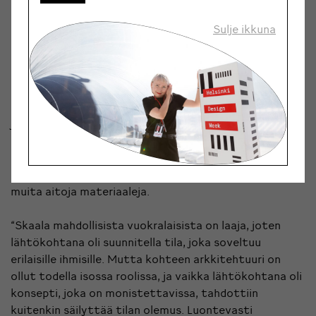
Myös Wikberg ja Syvähuoko ovat pohtineet työssään
Punavuoren identiteettiä. “Meidän mielestämme
Sulje ikkuna
hyvän tilakokemuksen luo se, että kun tilaan astuu
sisään, se ei ole irrallinen alueesta, vaan tuntuu
luonnolliselta.”
Merikorttelin tehdasrakennuksen materiaalisuus –
julkisivun tiili ja rouheus – ovat toimineet kaksikon
suunnittelun lähtökohtina. Patinoituvat, aidot
materiaalit toistuvat väreissä ja pintamateriaaleissa,
mutta myös verhoilukankaissa: mukaan tulee villaa ja
muita aitoja materiaaleja.
“Skaala mahdollisista vuokralaisista on laaja, joten
lähtökohtana oli suunnitella tila, joka soveltuu
erilaisille ihmisille. Mutta kohteen arkkitehtuuri on
ollut todella isossa roolissa, ja vaikka lähtökohtana oli
konsepti, joka on monistettavissa, tahdottiin
kuitenkin säilyttää tilan olemus. Luontevasti