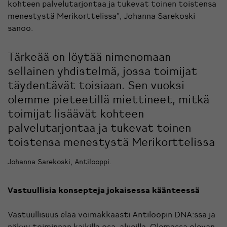
kohteen palvelutarjontaa ja tukevat toinen toistensa
menestystä Merikorttelissa”, Johanna Sarekoski
sanoo.
Tärkeää on löytää nimenomaan
sellainen yhdistelmä, jossa toimijat
täydentävät toisiaan. Sen vuoksi
olemme pieteetillä miettineet, mitkä
toimijat lisäävät kohteen
palvelutarjontaa ja tukevat toinen
toistensa menestystä Merikorttelissa
Johanna Sarekoski, Antilooppi.
Vastuullisia konsepteja jokaisessa käänteessä
Vastuullisuus elää voimakkaasti Antiloopin DNA:ssa ja
näkyy toiminnan kaikilla osa-alueilla. Olemassa olevan