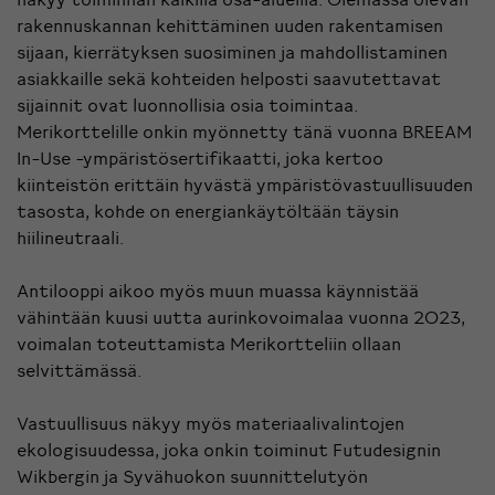
rakennuskannan kehittäminen uuden rakentamisen
sijaan, kierrätyksen suosiminen ja mahdollistaminen
asiakkaille sekä kohteiden helposti saavutettavat
sijainnit ovat luonnollisia osia toimintaa.
Merikorttelille onkin myönnetty tänä vuonna BREEAM
In-Use -ympäristösertifikaatti, joka kertoo
kiinteistön erittäin hyvästä ympäristövastuullisuuden
tasosta, kohde on energiankäytöltään täysin
hiilineutraali.
Antilooppi aikoo myös muun muassa käynnistää
vähintään kuusi uutta aurinkovoimalaa vuonna 2023,
voimalan toteuttamista Merikortteliin ollaan
selvittämässä.
Vastuullisuus näkyy myös materiaalivalintojen
ekologisuudessa, joka onkin toiminut Futudesignin
Wikbergin ja Syvähuokon suunnittelutyön