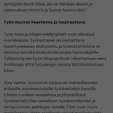
syntyykin hyviä tiloja, jos ne tehdään alueen ja
rakennuksen historia ja luonne huomioiden.”
Työn muutos haasteena ja inspiraationa
Työn teon ja tilojen edellytykset ovat elävässä
murroksessa. Työnantajien on vastattava
lisääntyneeseen etätyöhön, ja toimistotiloista on
tehtävä entistä houkuttelevampia työntekijöille.
Tällaisia hyvän työn tiloja pyrkivät rakentamaan sekä
Antilooppi että Futudesign omista lähtökohdistaan
käsin.
Aina Valmis -toimistot tarjoavat mahdollisuuden
erilaisille, monimuotoisille työskentelyn tavoille:
tiloihin tuodaan sosiaalista ja yhteisöllistä
työskentelytilaa rauhallisen työskentelytilan ja
vetäytymisen paikkojen rinnalle. Tilat ovat myös
modulaarisia, jotta asiakkaat voivat muokata niitä