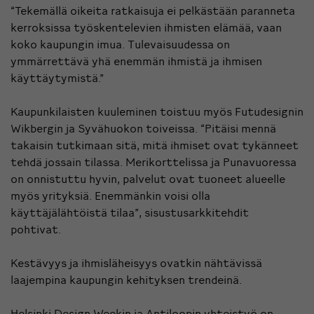
“Tekemällä oikeita ratkaisuja ei pelkästään paranneta
kerroksissa työskentelevien ihmisten elämää, vaan
koko kaupungin imua. Tulevaisuudessa on
ymmärrettävä yhä enemmän ihmistä ja ihmisen
käyttäytymistä.”
Kaupunkilaisten kuuleminen toistuu myös Futudesignin
Wikbergin ja Syvähuokon toiveissa. “Pitäisi mennä
takaisin tutkimaan sitä, mitä ihmiset ovat tykänneet
tehdä jossain tilassa. Merikorttelissa ja Punavuoressa
on onnistuttu hyvin, palvelut ovat tuoneet alueelle
myös yrityksiä. Enemmänkin voisi olla
käyttäjälähtöistä tilaa”, sisustusarkkitehdit
pohtivat.
Kestävyys ja ihmisläheisyys ovatkin nähtävissä
laajempina kaupungin kehityksen trendeinä.
Helsinki Design Weekin ja Antiloopin yhteistyö on