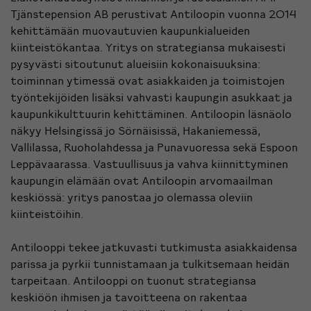
Tjänstepension AB perustivat Antiloopin vuonna 2014
kehittämään muovautuvien kaupunkialueiden
kiinteistökantaa. Yritys on strategiansa mukaisesti
pysyvästi sitoutunut alueisiin kokonaisuuksina:
toiminnan ytimessä ovat asiakkaiden ja toimistojen
työntekijöiden lisäksi vahvasti kaupungin asukkaat ja
kaupunkikulttuurin kehittäminen. Antiloopin läsnäolo
näkyy Helsingissä jo Sörnäisissä, Hakaniemessä,
Vallilassa, Ruoholahdessa ja Punavuoressa sekä Espoon
Leppävaarassa. Vastuullisuus ja vahva kiinnittyminen
kaupungin elämään ovat Antiloopin arvomaailman
keskiössä: yritys panostaa jo olemassa oleviin
kiinteistöihin.
Antilooppi tekee jatkuvasti tutkimusta asiakkaidensa
parissa ja pyrkii tunnistamaan ja tulkitsemaan heidän
tarpeitaan. Antilooppi on tuonut strategiansa
keskiöön ihmisen ja tavoitteena on rakentaa