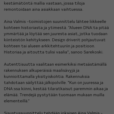
kestämätöntä mallia vastaan, jossa tiloja
remontoidaan aina asiakkaan vaihtuessa.
Aina Valmis -toimistojen suunnittelu lähtee liikkeelle
kohteen historiasta ja ytimestä. “Alueen DNA:ta pitää
ymmärtää ja löytää sen juuresta asiat, jotka tuodaan
kiinteistön kehitykseen. Design driverit pohjautuvat
kohteen tai alueen arkkitehtuuriin ja positioon.
Historiaa ja aitoutta tulisi vaalia”, sanoo Sarekoski.
Autenttisuutta vaalitaan esimerkiksi metsästämällä
rakennuksen alkuperäisiä maalisävyjä ja
kunnioittamalla yksityiskohtia. Rakennuksia
tahdotaan säilyttää jälkipolville. “Kun on juuressa ja
DNA:ssa kiinni, kestää tilaratkaisut paremmin aikaa ja
elämää. Trendejä pystytään tuomaan mukaan muilla
elementeillä.”
Sisustussuunnittelu tehdään jokaisen Aina Valmis -