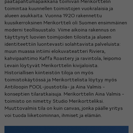
päätapahtumapaikkana toimivan Merikorttelin
toimintaa kuunnellen toimistojen vuokralaisia ja
alueen asukkaita. Vuonna 1920 rakennettu
kuusikerroksinen Merikortteli oli Suomen ensimmäinen
moderni teollisuustalo. Viime aikoina rakennus on
täyttynyt luovien toimijoiden tiloista ja alueen
identiteettiin luontevasti solahtavista palveluista:
muun muassa intiimi elokuvateatteri Riviera,
kahvipaahtimo Kaffa Roastery ja ravintola, leipomo
Levain löytyvät Merikorttelin kivijaloista.
Historiallisen kiinteistön tiloja on myös
toimistokäytössä ja Merikorttelista löytyy myös
Antiloopin POOL-joustotila- ja Aina Valmis -
konseptien tilaratkaisuja. Merikorttelin Aina Valmis -
toimisto on nimetty Studio Merikortteliksi.
Muuttovalmis tila on kuin canvas, jonka päälle yritys
voi tuoda liiketoiminnan, ihmiset ja elämän.