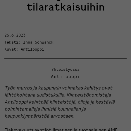
tilaratkaisuihin
26.6.2023
Teksti: Inna Schwanck
Kuvat: Antilooppi
Yhteistyössä
Antilooppi
Työn murros ja kaupungin voimakas kehitys ovat
lähtökohtana uudistuksille. Kiinteistönomistaja
Antilooppi kehittää kiinteistöjä, tiloja ja kestäviä
toimintamalleja ihmisiä kuunnellen ja
kaupunkiympäristöä arvostaen.
Eläkevakuutusyhtiöt Ilmarinen ja ruotsalainen AMF