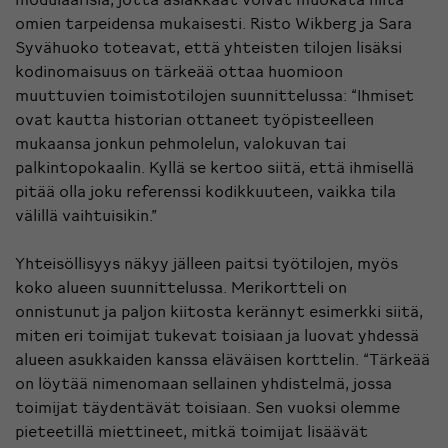
omien tarpeidensa mukaisesti. Risto Wikberg ja Sara
Syvähuoko toteavat, että yhteisten tilojen lisäksi
kodinomaisuus on tärkeää ottaa huomioon
muuttuvien toimistotilojen suunnittelussa: “Ihmiset
ovat kautta historian ottaneet työpisteelleen
mukaansa jonkun pehmolelun, valokuvan tai
palkintopokaalin. Kyllä se kertoo siitä, että ihmisellä
pitää olla joku referenssi kodikkuuteen, vaikka tila
välillä vaihtuisikin.”
Yhteisöllisyys näkyy jälleen paitsi työtilojen, myös
koko alueen suunnittelussa. Merikortteli on
onnistunut ja paljon kiitosta kerännyt esimerkki siitä,
miten eri toimijat tukevat toisiaan ja luovat yhdessä
alueen asukkaiden kanssa eläväisen korttelin. “Tärkeää
on löytää nimenomaan sellainen yhdistelmä, jossa
toimijat täydentävät toisiaan. Sen vuoksi olemme
pieteetillä miettineet, mitkä toimijat lisäävät