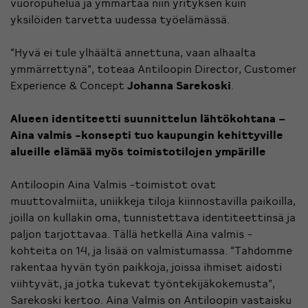
vuoropuhelua ja ymmärtää niin yrityksen kuin
yksilöiden tarvetta uudessa työelämässä.
“Hyvä ei tule ylhäältä annettuna, vaan alhaalta
ymmärrettynä”, toteaa Antiloopin Director, Customer
Experience & Concept
Johanna Sarekoski
.
Alueen identiteetti suunnittelun lähtökohtana –
Aina valmis -konsepti tuo kaupungin kehittyville
alueille elämää myös toimistotilojen ympärille
Antiloopin Aina Valmis -toimistot ovat
muuttovalmiita, uniikkeja tiloja kiinnostavilla paikoilla,
joilla on kullakin oma, tunnistettava identiteettinsä ja
paljon tarjottavaa. Tällä hetkellä Aina valmis -
kohteita on 14, ja lisää on valmistumassa. “Tahdomme
rakentaa hyvän työn paikkoja, joissa ihmiset aidosti
viihtyvät, ja jotka tukevat työntekijäkokemusta”,
Sarekoski kertoo. Aina Valmis on Antiloopin vastaisku