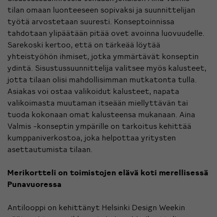
tilan omaan luonteeseen sopivaksi ja suunnittelijan
työtä arvostetaan suuresti. Konseptoinnissa
tahdotaan ylipäätään pitää ovet avoinna luovuudelle.
Sarekoski kertoo, että on tärkeää löytää
yhteistyöhön ihmiset, jotka ymmärtävät konseptin
ydintä. Sisustussuunnittelija valitsee myös kalusteet,
jotta tilaan olisi mahdollisimman mutkatonta tulla.
Asiakas voi ostaa valikoidut kalusteet, napata
valikoimasta muutaman itseään miellyttävän tai
tuoda kokonaan omat kalusteensa mukanaan. Aina
Valmis -konseptin ympärille on tarkoitus kehittää
kumppaniverkostoa, joka helpottaa yritysten
asettautumista tilaan.
Merikortteli on toimistojen elävä koti merellisessä
Punavuoressa
Antilooppi on kehittänyt Helsinki Design Weekin