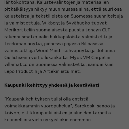
lähtökohtana. Kalustevalintojen ja materiaalien
pitkäikäisyys näkyy muun muassa siinä, että suuri osa
kalusteista ja tekstiileistä on Suomessa suunniteltuja
ja valmistettuja. Wikberg ja Syvähuoko tuovat
Merikortteliin suomalaisesta puusta tehdyn CLT-
rakennusmateriaalin hukkapaloista valmistettuja
Tecdoman pöytiä, pienessä pajassa Billnäsissä
valmistettuja Wood Mind -sohvapöytiä ja Johanna
Gullichsenin verhoilukankaita. Myös VM Carpetin
villamatto on Suomessa valmistettu, samoin kuin
Lepo Productin ja Artekin istuimet.
Kaupunki kehittyy yhdessä ja kestävästi
“Kaupunkikehityksen tulisi olla entistä
voimakkaammin vuoropuhelua”, Sarekoski sanoo ja
toivoo, että kaupunkilaisten ja alueiden tarpeita
kuunneltaisi vielä nykyistäkin enemmän.