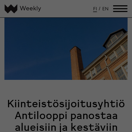
FI
/
EN
Kiinteistösijoitusyhtiö
Antilooppi panostaa
alueisiin ja kestäviin