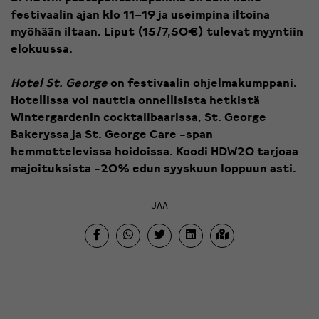
festivaalin ajan klo 11–19 ja useimpina iltoina
myöhään iltaan. Liput (15/7,50€) tulevat myyntiin
elokuussa.
Hotel St. George
on festivaalin ohjelmakumppani.
Hotellissa voi nauttia onnellisista hetkistä
Wintergardenin cocktailbaarissa, St. George
Bakeryssa ja St. George Care -span
hemmottelevissa hoidoissa. Koodi HDW20 tarjoaa
majoituksista -20% edun syyskuun loppuun asti.
JAA