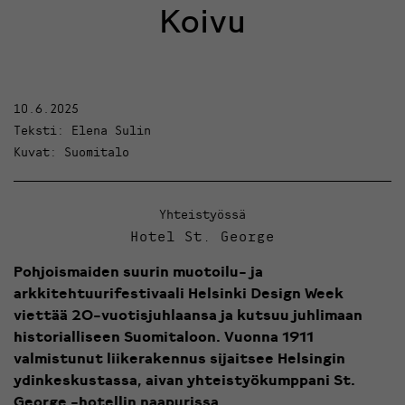
Koivu
10.6.2025
Teksti: Elena Sulin
Kuvat: Suomitalo
Yhteistyössä
Hotel St. George
Pohjoismaiden suurin muotoilu- ja
arkkitehtuurifestivaali Helsinki Design Week
viettää 20-vuotisjuhlaansa ja kutsuu juhlimaan
historialliseen Suomitaloon. Vuonna 1911
valmistunut liikerakennus sijaitsee Helsingin
ydinkeskustassa, aivan yhteistyökumppani St.
George -hotellin naapurissa.