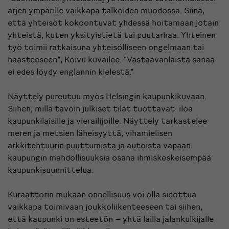
arjen ympärille vaikkapa talkoiden muodossa. Siinä,
että yhteisöt kokoontuvat yhdessä hoitamaan jotain
yhteistä, kuten yksityistietä tai puutarhaa. Yhteinen
työ toimii ratkaisuna yhteisölliseen ongelmaan tai
haasteeseen”, Koivu kuvailee. “Vastaavanlaista sanaa
ei edes löydy englannin kielestä.”
Näyttely pureutuu myös Helsingin kaupunkikuvaan.
Siihen, millä tavoin julkiset tilat tuottavat iloa
kaupunkilaisille ja vierailijoille. Näyttely tarkastelee
meren ja metsien läheisyyttä, vihamielisen
arkkitehtuurin puuttumista ja autoista vapaan
kaupungin mahdollisuuksia osana ihmiskeskeisempää
kaupunkisuunnittelua.
Kuraattorin mukaan onnellisuus voi olla sidottua
vaikkapa toimivaan joukkoliikenteeseen tai siihen,
että kaupunki on esteetön – yhtä lailla jalankulkijalle