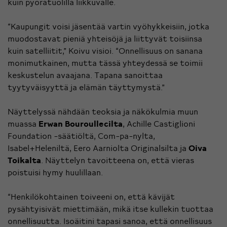
kuin pyörätuolilla liikkuvalle.
“Kaupungit voisi jäsentää vartin vyöhykkeisiin, jotka
muodostavat pieniä yhteisöjä ja liittyvät toisiinsa
kuin satelliitit,” Koivu visioi. “Onnellisuus on sanana
monimutkainen, mutta tässä yhteydessä se toimii
keskustelun avaajana. Tapana sanoittaa
tyytyväisyyttä ja elämän täyttymystä.”
Näyttelyssä nähdään teoksia ja näkökulmia muun
muassa
Erwan Bouroullecilta
, Achille Castiglioni
Foundation -säätiöltä, Com-pa-nylta,
Isabel+Heleniltä, Eero Aarniolta Originalsilta ja
Oiva
Toikalta
. Näyttelyn tavoitteena on, että vieras
poistuisi hymy huulillaan.
“Henkilökohtainen toiveeni on, että kävijät
pysähtyisivät miettimään, mikä itse kullekin tuottaa
onnellisuutta. Isoäitini tapasi sanoa, että onnellisuus