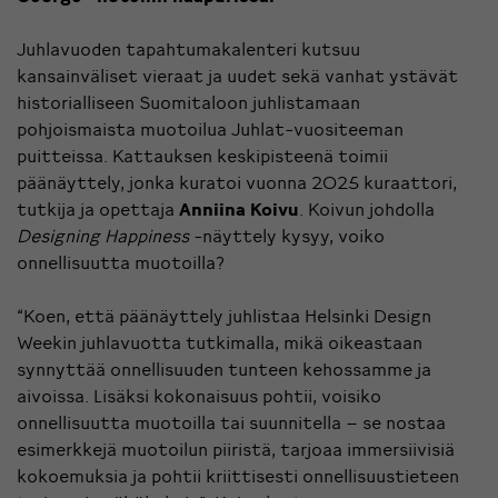
Juhlavuoden tapahtumakalenteri kutsuu
kansainväliset vieraat ja uudet sekä vanhat ystävät
historialliseen Suomitaloon juhlistamaan
pohjoismaista muotoilua Juhlat-vuositeeman
puitteissa. Kattauksen keskipisteenä toimii
päänäyttely, jonka kuratoi vuonna 2025 kuraattori,
tutkija ja opettaja
Anniina Koivu
. Koivun johdolla
Designing Happiness
-näyttely kysyy, voiko
onnellisuutta muotoilla?
“Koen, että päänäyttely juhlistaa Helsinki Design
Weekin juhlavuotta tutkimalla, mikä oikeastaan
synnyttää onnellisuuden tunteen kehossamme ja
aivoissa. Lisäksi kokonaisuus pohtii, voisiko
onnellisuutta muotoilla tai suunnitella – se nostaa
esimerkkejä muotoilun piiristä, tarjoaa immersiivisiä
kokoemuksia ja pohtii kriittisesti onnellisuustieteen