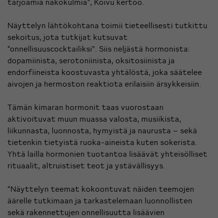
tarjoamia näkökulmia”, Koivu kertoo.
Näyttelyn lähtökohtana toimii tieteellisesti tutkittu
sekoitus, jota tutkijat kutsuvat
“onnellisuuscocktailiksi”. Siis neljästä hormonista:
dopamiinista, serotoniinista, oksitosiinista ja
endorfiineista koostuvasta yhtälöstä, joka säätelee
aivojen ja hermoston reaktiota erilaisiin ärsykkeisiin.
Tämän kimaran hormonit taas vuorostaan
aktivoituvat muun muassa valosta, musiikista,
liikunnasta, luonnosta, hymyistä ja naurusta – sekä
tietenkin tietyistä ruoka-aineista kuten sokerista.
Yhtä lailla hormonien tuotantoa lisäävät yhteisölliset
rituaalit, altruistiset teot ja ystävällisyys.
“Näyttelyn teemat kokoontuvat näiden teemojen
äärelle tutkimaan ja tarkastelemaan luonnollisten
sekä rakennettujen onnellisuutta lisäävien