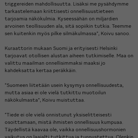
triggereiden mahdollisuutta. Lisäksi me pysähdymme
tarkastelemaan kriittisesti onnellisuustieteen
tarjoamia näkökulmia. Kyseessähän on miljardien
arvoinen teollisuuden ala, sitä sopiikin tutkia. Teemme
sen kuitenkin myös pilke silmäkulmassa”, Koivu sanoo.
Kuraattorin mukaan Suomi ja erityisesti Helsinki
tarjoavat otollisen alustan aiheen tutkimiselle. Maa on
valittu maailman onnellisimmaksi maaksi jo
kahdeksatta kertaa peräkkäin.
“Suomeen liitetään usein kysymys onnellisuudesta,
mutta asiaa ei ole vielä tutkittu muotoilun
näkökulmasta”, Koivu muistuttaa.
“Tiede ei ole vielä onnistunut yksiselitteisesti
osoittamaan, mistä ihmisten onnellisuus kumpuaa.
Täydellistä kaavaa ole, vaikka onnellisuushormonien
vaikutus on laajalti tutkittua ja tunnustettua. Olenkin