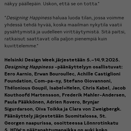
näkyy päällepäin. Uskon, että se on totta.”
“
Designing Happiness
haluaa luoda tilan, jossa voimme
yhdessä tehdä hyvää, koska maailman nykytila vaatii
pysähtymistä ja uudelleen virittäytymistä. Sitä paitsi,
ratkaisut saattavat olla paljon pienempiä kuin
kuvittelemme.”
Helsinki Design Week järjestetään 5.–14.9.2025.
Designing Happiness
-päänäyttelyyn osallistuvat:
Eero Aarnio, Erwan Bouroullec, Achille Castiglioni
Foundation, Com-pa-ny, Stefano Giovannoni,
Thélonious Goupil, Isabel+Helen, Chris Kabel, Jacob
Kouthoofd Martensson, Frederik Mahler-Andersen,
Paula Pääkkönen, Adrien Rovero, Brynjar
Sigurdarson, Oiva Toikka ja Clara von Zweigbergk.
Päänäyttely järjestetään Suomitalossa, St.
Georgen naapurissa, osoitteessa Lönnrotinkatu
5. HDW:n päätapahtumapaikka on auki koko