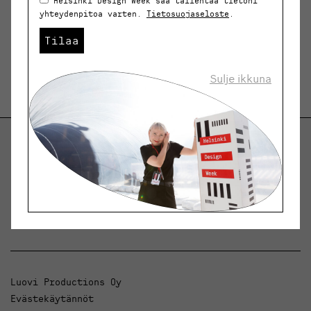
Helsinki Design Week saa tallentaa tietoni
yhteydenpitoa varten.
Tietosuojaseloste
.
Tilaa
Sulje ikkuna
Helsinki Design Weekly.
Keskustelua, uutisia ja ilmiöitä muotoilusta ja
arkkitehtuurista.
Luovi Productions Oy
Evästekäytännöt