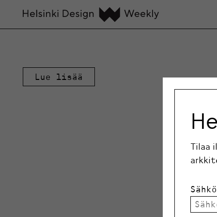
Lue lisää
He
Tilaa 
arkkit
Sähkö