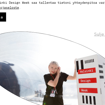
inki Design Week saa tallentaa tietoni yhteydenpitoa var
uojaseloste
.
aa
Sulje
Helsinki Design Weekly.
eskustelua, uutisia ja ilmiöitä muotoilusta 