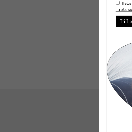
Hels
Tietos
Til
K