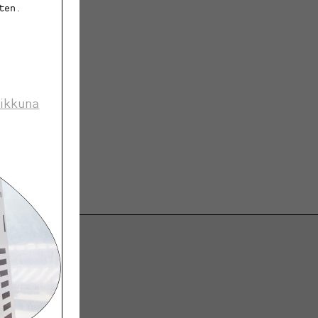
ten.
 ikkuna
ja