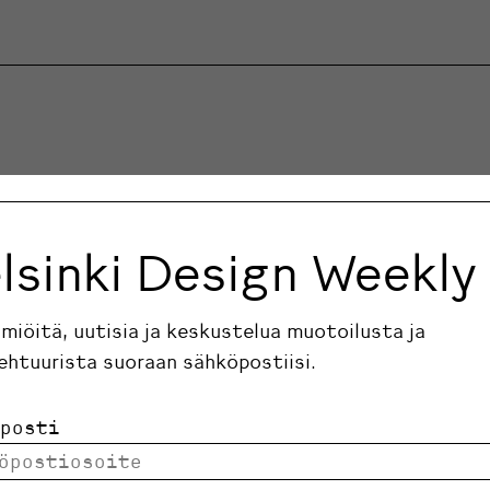
lsinki Design Weekly
ilmiöitä, uutisia ja keskustelua muotoilusta ja
ehtuurista suoraan sähköpostiisi.
posti