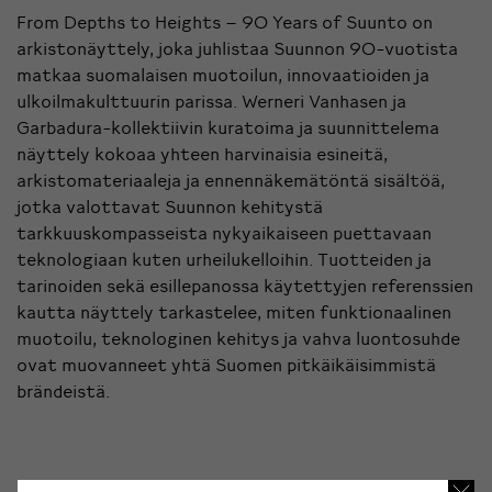
From Depths to Heights – 90 Years of Suunto on
arkistonäyttely, joka juhlistaa Suunnon 90-vuotista
matkaa suomalaisen muotoilun, innovaatioiden ja
ulkoilmakulttuurin parissa. Werneri Vanhasen ja
Garbadura-kollektiivin kuratoima ja suunnittelema
näyttely kokoaa yhteen harvinaisia esineitä,
arkistomateriaaleja ja ennennäkemätöntä sisältöä,
jotka valottavat Suunnon kehitystä
tarkkuuskompasseista nykyaikaiseen puettavaan
teknologiaan kuten urheilukelloihin. Tuotteiden ja
tarinoiden sekä esillepanossa käytettyjen referenssien
kautta näyttely tarkastelee, miten funktionaalinen
muotoilu, teknologinen kehitys ja vahva luontosuhde
ovat muovanneet yhtä Suomen pitkäikäisimmistä
brändeistä.