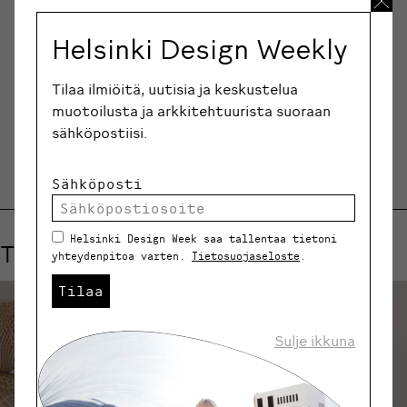
Helsinki Design Weekly
Tilaa ilmiöitä, uutisia ja keskustelua
muotoilusta ja arkkitehtuurista suoraan
JAA
sähköpostiisi.
Sähköposti
Helsinki Design Week saa tallentaa tietoni
Tutustu myös näihin tapahtumiin
yhteydenpitoa varten.
Tietosuojaseloste
.
Tilaa
Sulje ikkuna