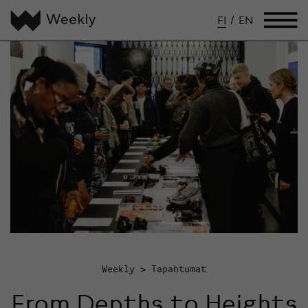
FI
/
EN
Weekly
Tapahtumat
From Depths to Heights