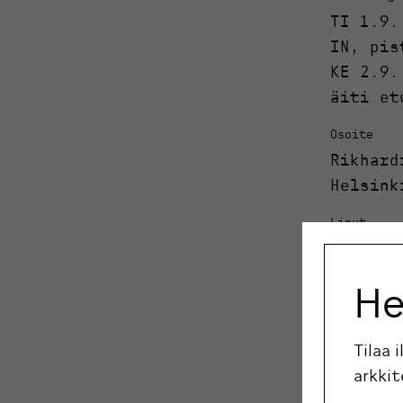
TI 1.9.
IN, pis
KE 2.9.
äiti et
Osoite
Rikhard
Helsink
Liput
Vapaa p
Linkki äidi
He
Esteetön
Tilaa 
Ei
arkkit
Kieli