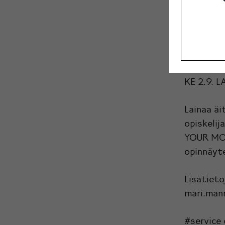
AIKATAU
TI 1.9. L
kysy äitiä
KE 2.9. L
Lainaa äi
opiskelij
YOUR MOTH
opinnäyte
Lisätiet
mari.man
#service