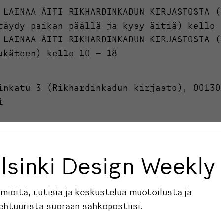
 LAINAA ÄITI RIKHARDINKADUN KIRJASTOSTA (
täydy paikan päällä ja kysy äitiä) kello 
 LAINAA ÄITI RIKHARDINKADUN KIRJASTOSTA (
ukäteen) kello 10 – 18
inkatu 3 (Rikhardinkadun kirjasto), 00130
i
ääsy
n varaukseen saapuu tähän 10.8.
lsinki Design Weekly
ilmiöitä, uutisia ja keskustelua muotoilusta ja
ehtuurista suoraan sähköpostiisi.