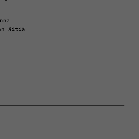
nna
än äitiä