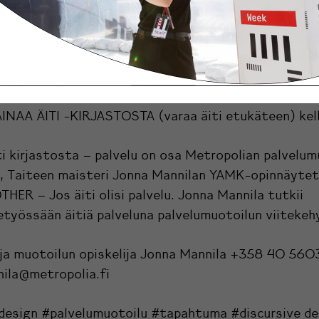
LU
AINAA ÄITI -KIRJASTOSTA (WALK-IN, pistäydy paikan p
!) kello 10 - 18
AINAA ÄITI -KIRJASTOSTA (varaa äiti etukäteen) kel
ti kirjastosta – palvelu on osa Metropolian palvelum
a, Taiteen maisteri Jonna Mannilan YAMK-opinnäytet
ER – Jos äiti olisi palvelu. Jonna Mannila tutkii
työssään äitiä palveluna palvelumuotoilun viitekeh
oja muotoilun opiskelija Jonna Mannila +358 40 560
nila@metropolia.fi
 design #palvelumuotoilu #tapahtuma #discursive de