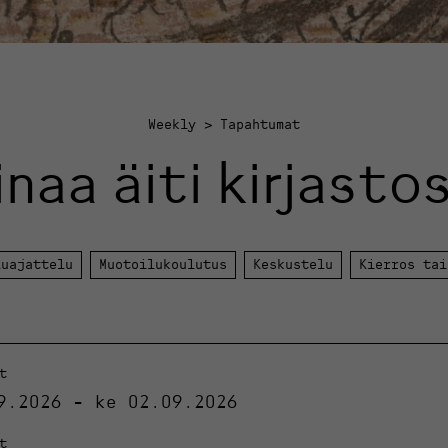
Weekly
Tapahtumat
inaa äiti kirjasto
luajattelu
Muotoilukoulutus
Keskustelu
Kierros tai
t
9.2026 - ke 02.09.2026
t