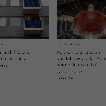
lu
Keskustelu
sia lähiöissä -
Keskustelu Latvian
lutilaisuus
suurlähetystöllä ”Koh
muotoilun kautta”
2026
ke 02.09.2026
Helsinki