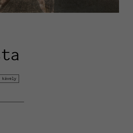
sta
 kävely