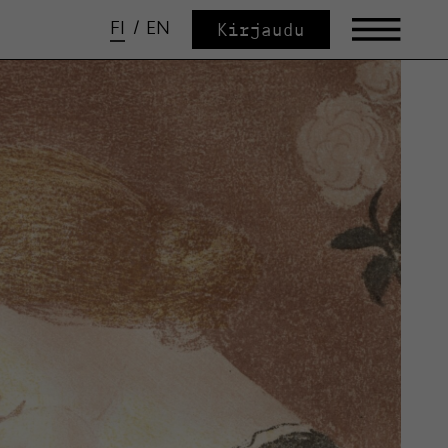
FI
/
EN
Kirjaudu