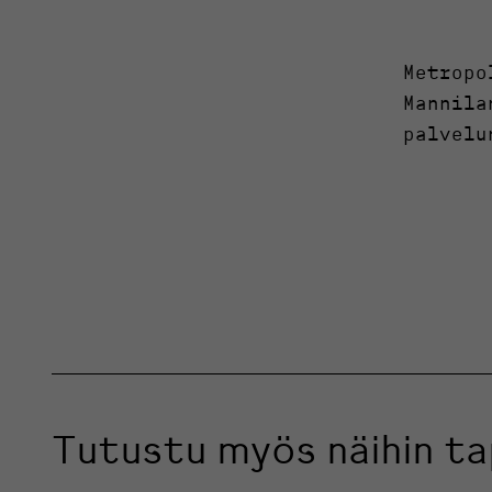
Metropo
Mannila
palvelu
Tutustu myös näihin t