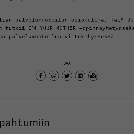
lian palvelumuotoilun opiskelija, TaiM Jo
n tutkii I ́M YOUR MOTHER –opinnäytetyössä
na palvelumuotoilun viitekehyksessä.
JAA
apahtumiin