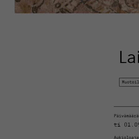
La
Muotoi
Päivämäärä
ti 01.0
Aukioloaja