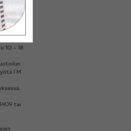
äällä ja
lo 10 – 18
uotoilun
yötä I ́M
yksessä.
3409 tai
sign