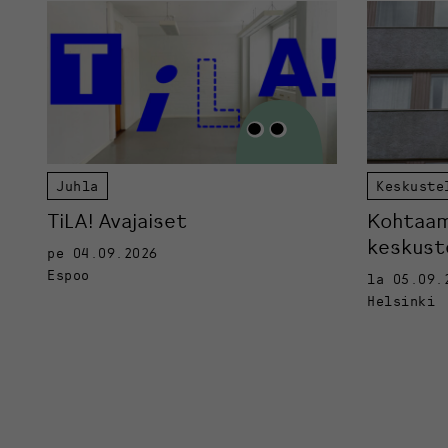
Juhla
Keskuste
TiLA! Avajaiset
Kohtaami
keskuste
pe 04.09.2026
Espoo
la 05.09.
Helsinki