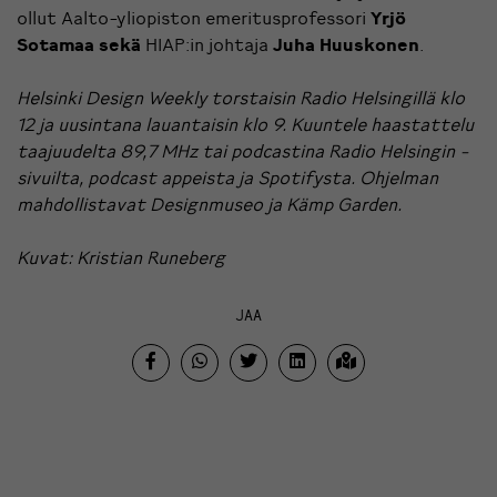
ollut Aalto-yliopiston emeritusprofessori
Yrjö
Sotamaa sekä
HIAP:in johtaja
Juha Huuskonen
.
Helsinki Design Weekly torstaisin Radio Helsingillä klo
12 ja uusintana lauantaisin klo 9. Kuuntele haastattelu
taajuudelta 89,7 MHz tai podcastina
Radio Helsingin -
sivuilta
, podcast appeista ja
Spotifysta
. Ohjelman
mahdollistavat
Designmuseo
ja
Kämp Garden
.
Kuvat: Kristian Runeberg
JAA