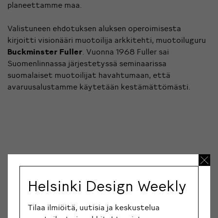
planeettamme maa.
Valistuneen ehdotuksen aluksen operoimisesta
kirjoitti visionääri muotoilija arkkitehti, muotoiluguru
Buckminster Fuller
. Vuonna 1968 Fuller sai
Suomenlinnassa järjestetyssä seminaarissa
suomalaiset muotoilijat havahtumaan, että
avaruusalustamme käytetään kestämättömästi.
Helsinki Design Weekly
Tilaa ilmiöitä, uutisia ja keskustelua