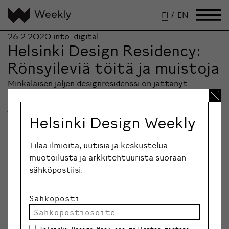
FI
/
EN
26.2.2020
into-digital
Helsinki Design Residency:
Rönsyileviä töitä ja muistoja
Minkälaisen jäljen designresidenssi on jättänyt
Helsingin tutkivan muotoilun kenttään? Hakuaikaa
jäljellä 9. maaliskuuta asti.
Helsinki Design Weekly
Tilaa ilmiöitä, uutisia ja keskustelua
Lue lisää
muotoilusta ja arkkitehtuurista suoraan
sähköpostiisi.
Sähköposti