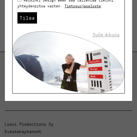
Helsinki Design Week saa tallentaa tietoni
yhteydenpitoa varten.
Tietosuojaseloste
.
Tilaa
Sulje ikkuna
Helsinki Design Weekly.
Keskustelua, uutisia ja ilmiöitä muotoilusta ja
arkkitehtuurista.
Luovi Productions Oy
Evästekäytännöt