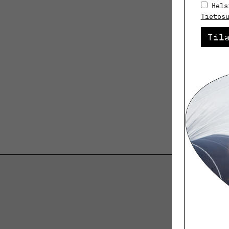
Hels
Tietos
Til
K