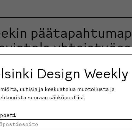
eekin päätapahtumap
avintola yhteistyöss
lsinki Design Weekly
umapaikka on Suomitalo Lönnrotinkadulla. Viidente
ilmiöitä, uutisia ja keskustelua muotoilusta ja
ehtuurista suoraan sähköpostiisi.
posti