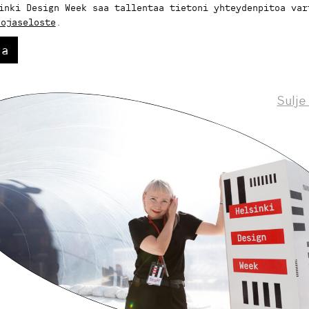
inki Design Week saa tallentaa tietoni yhteydenpitoa var
uojaseloste
.
aa
Sulje
Helsinki Design Weekly.
eskustelua, uutisia ja ilmiöitä muotoilusta 