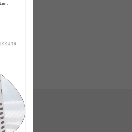
ten.
 ikkuna
ja