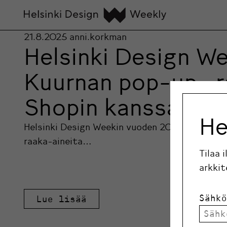
21.8.2025
anni.korkman
Helsinki Design W
Kuurnan pop-up -r
Shopin kanssa
He
Helsinki Design Weekin vuoden 2025 päätapaht
raaka-aineita…
Tilaa 
arkkit
Sähkö
Lue lisää