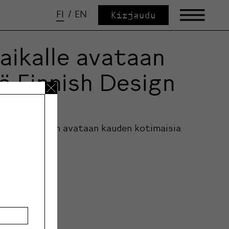
FI
/
EN
Kirjaudu
aikalle avataan
ä Finnish Design
en kerrokseen avataan kauden kotimaisia