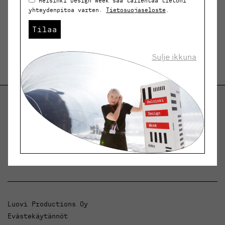
Helsinki Design Week saa tallentaa tietoni
yhteydenpitoa varten.
Tietosuojaseloste
.
Tilaa
Sulje ikkuna
Helsinki Design Weekly.
Keskustelua, uutisia ja ilmiöitä muotoilusta ja
arkkitehtuurista.
Luovi Productions Oy
Evästekäytännöt