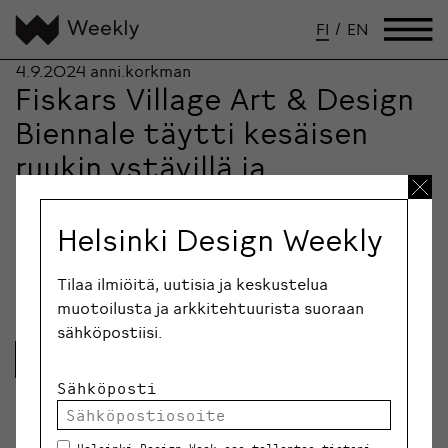
FI
/
EN
4.9.2024
anni.korkman
Fiskars Village Art & Design
Biennale täytti kesäisen
ruukin ystävillä ja
yllätysvierailla
Kolmatta kertaa järjestetty Fiskars Village Art &
Helsinki Design Weekly
Design Biennale päättyi sunnuntaina. Biennaali
avattiin alkukesällä ennen…
Tilaa ilmiöitä, uutisia ja keskustelua
muotoilusta ja arkkitehtuurista suoraan
sähköpostiisi.
Lue lisää
Sähköposti