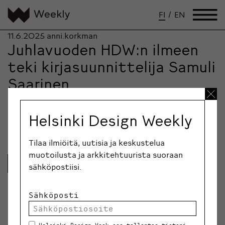
FI
/
EN
11.6.2025
anni.korkman
Juhlavuoden HDW:n ilmeen
teki kirjasuunnittelija Samuli
Saarinen
Helsinki Design Week -festivaali saa joka vuosi uuden
ilmeen. Tänä vuonna hommaan kutsuttiin
Helsinki Design Weekly
kirjasuunnittelija Samuli…
Tilaa ilmiöitä, uutisia ja keskustelua
muotoilusta ja arkkitehtuurista suoraan
Lue lisää
sähköpostiisi.
Sähköposti