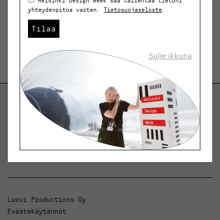
Helsinki Design Week saa tallentaa tietoni
yhteydenpitoa varten.
Tietosuojaseloste
.
Tilaa
Sulje ikkuna
Helsinki Design Weekly.
Keskustelua, uutisia ja ilmiöitä muotoilusta ja
arkkitehtuurista.
Luovi Productions Oy
Evästekäytännöt