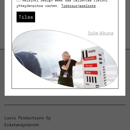
Helsinki Design Week saa tallentaa tietoni
yhteydenpitoa varten.
Tietosuojaseloste
.
Tilaa
Sulje ikkuna
Helsinki Design Weekly.
Keskustelua, uutisia ja ilmiöitä muotoilusta ja
arkkitehtuurista.
Luovi Productions Oy
Evästekäytännöt