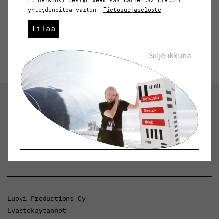
Helsinki Design Week saa tallentaa tietoni
yhteydenpitoa varten.
Tietosuojaseloste
.
Tilaa
Sulje ikkuna
Helsinki Design Weekly.
Keskustelua, uutisia ja ilmiöitä muotoilusta ja
arkkitehtuurista.
Luovi Productions Oy
Evästekäytännöt