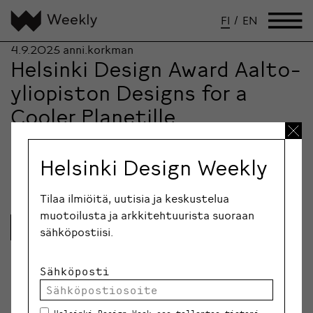
FI
/
EN
4.9.2025
anni.korkman
Helsinki Design Award Aalto-
yliopiston Designs for a
Cooler Planetille
Helsinki Design Weekin ja Helsingin kaupungin yhdessä
myöntämä Helsinki Design Award -tunnustus kiittää
Helsinki Design Weekly
Designs for…
Tilaa ilmiöitä, uutisia ja keskustelua
muotoilusta ja arkkitehtuurista suoraan
Lue lisää
sähköpostiisi.
Sähköposti