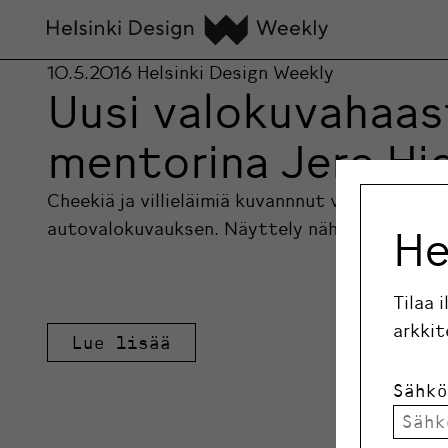
10.5.2016
Helsinki Design Weekly
Uusi valokuvahaas
mentorina Jere Hi
Cheekiä ja villieläimiä kuvannnut valokuvaaja 
autovalokuvauksen. Näyttely nähdään Helsinki
He
Tilaa 
arkkit
Lue lisää
Sähkö