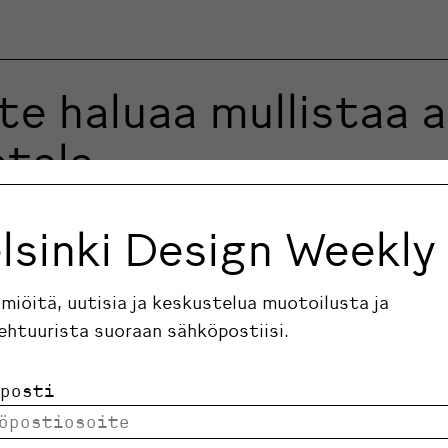
te haluaa mullistaa 
etala
Jere Hietala luotsaa uutta Lexuksen valokuvahaastet
 Design Weekillä.
lsinki Design Weekly
ilmiöitä, uutisia ja keskustelua muotoilusta ja
ehtuurista suoraan sähköpostiisi.
posti