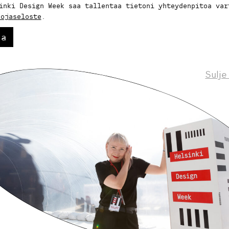
inki Design Week saa tallentaa tietoni yhteydenpitoa var
uojaseloste
.
aa
Sulje
Helsinki Design Weekly.
eskustelua, uutisia ja ilmiöitä muotoilusta 