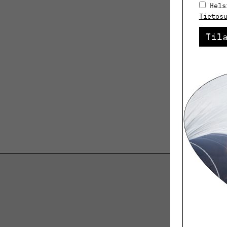
Hels
Tietos
Til
K