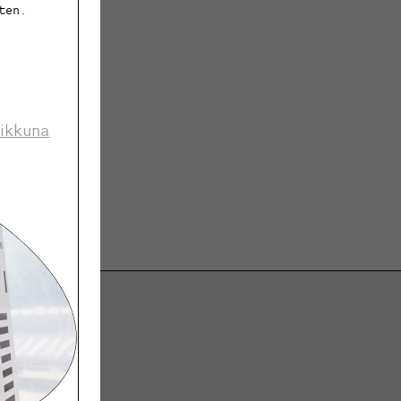
ten.
 ikkuna
ja