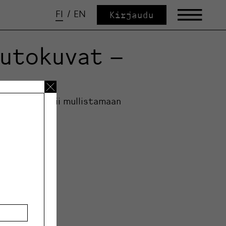
FI
/
EN
Kirjaudu
autokuvat –
ta, joka pyrkii mullistamaan