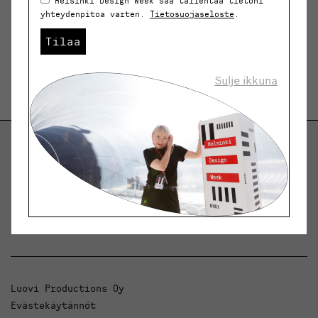
Helsinki Design Week saa tallentaa tietoni
yhteydenpitoa varten.
Tietosuojaseloste
.
Tilaa
Sulje ikkuna
Helsinki Design Weekly.
Keskustelua, uutisia ja ilmiöitä muotoilusta ja
arkkitehtuurista.
Luovi Productions Oy
Evästekäytännöt