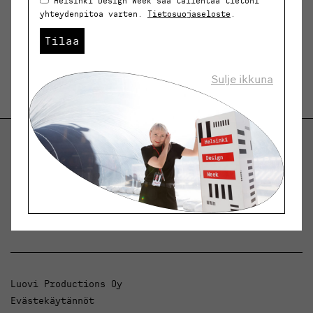
Helsinki Design Week saa tallentaa tietoni
yhteydenpitoa varten.
Tietosuojaseloste
.
Tilaa
Sulje ikkuna
Helsinki Design Weekly.
Keskustelua, uutisia ja ilmiöitä muotoilusta ja
arkkitehtuurista.
Luovi Productions Oy
Evästekäytännöt