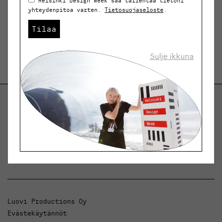
Helsinki Design Week saa tallentaa tietoni
yhteydenpitoa varten.
Tietosuojaseloste
.
Tilaa
Sulje ikkuna
Helsinki Design Weekly.
Keskustelua, uutisia ja ilmiöitä muotoilusta ja
arkkitehtuurista.
Luovi Productions Oy
Evästekäytännöt