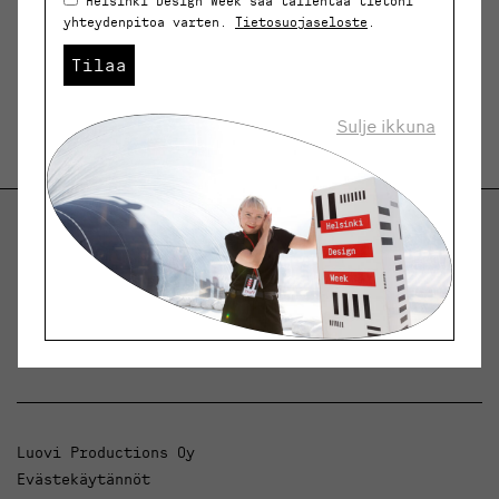
Helsinki Design Week saa tallentaa tietoni
yhteydenpitoa varten.
Tietosuojaseloste
.
Tilaa
Sulje ikkuna
Helsinki Design Weekly.
Keskustelua, uutisia ja ilmiöitä muotoilusta ja
arkkitehtuurista.
Luovi Productions Oy
Evästekäytännöt