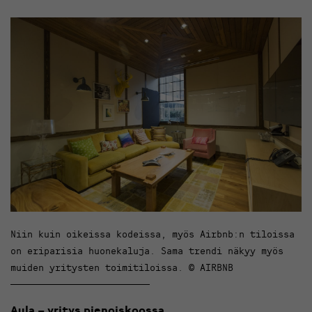
Niin kuin oikeissa kodeissa, myös Airbnb:n tiloissa
on eriparisia huonekaluja. Sama trendi näkyy myös
muiden yritysten toimitiloissa. © AIRBNB
Aula – yritys pienoiskoossa