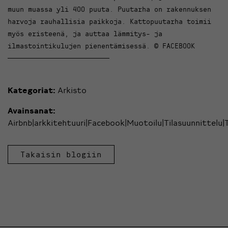
muun muassa yli 400 puuta. Puutarha on rakennuksen
harvoja rauhallisia paikkoja. Kattopuutarha toimii
myös eristeenä, ja auttaa lämmitys- ja
ilmastointikulujen pienentämisessä. © FACEBOOK
Kategoriat:
Arkisto
Avainsanat:
Airbnb|arkkitehtuuri|Facebook|Muotoilu|Tilasuunnittelu|
Takaisin blogiin