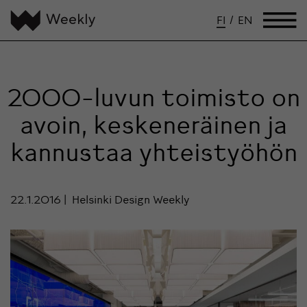
FI
/
EN
2000-luvun toimisto on
avoin, keskeneräinen ja
kannustaa yhteistyöhön
22.1.2016
Helsinki Design Weekly