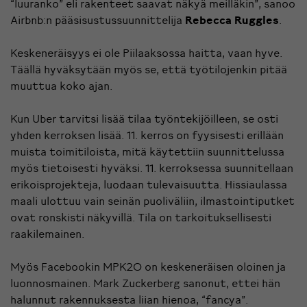
“luuranko” eli rakenteet saavat näkyä meilläkin”, sanoo
Airbnb:n pääsisustussuunnittelija
Rebecca Ruggles
.
Keskeneräisyys ei ole Piilaaksossa haitta, vaan hyve.
Täällä hyväksytään myös se, että työtilojenkin pitää
muuttua koko ajan.
Kun Uber tarvitsi lisää tilaa työntekijöilleen, se osti
yhden kerroksen lisää. 11. kerros on fyysisesti erillään
muista toimitiloista, mitä käytettiin suunnittelussa
myös tietoisesti hyväksi. 11. kerroksessa suunnitellaan
erikoisprojekteja, luodaan tulevaisuutta. Hissiaulassa
maali ulottuu vain seinän puoliväliin, ilmastointiputket
ovat ronskisti näkyvillä. Tila on tarkoituksellisesti
raakilemainen.
Myös Facebookin MPK20 on keskeneräisen oloinen ja
luonnosmainen. Mark Zuckerberg sanonut, ettei hän
halunnut rakennuksesta liian hienoa, “fancya”.