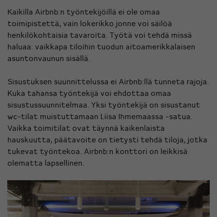
Kaikilla Airbnb:n työntekijöillä ei ole omaa
toimipistettä, vain lokerikko jonne voi säilöä
henkilökohtaisia tavaroita. Työtä voi tehdä missä
haluaa: vaikkapa tiloihin tuodun aitoamerikkalaisen
asuntonvaunun sisällä.
Sisustuksen suunnittelussa ei Airbnb:llä tunneta rajoja.
Kuka tahansa työntekijä voi ehdottaa omaa
sisustussuunnitelmaa. Yksi työntekijä on sisustanut
wc-tilat muistuttamaan Liisa Ihmemaassa -satua.
Vaikka toimitilat ovat täynnä kaikenlaista
hauskuutta, päätavoite on tietysti tehdä tiloja, jotka
tukevat työntekoa. Airbnb:n konttori on leikkisä
olematta lapsellinen.