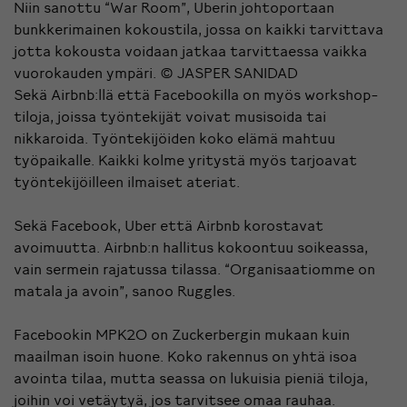
Niin sanottu “War Room”, Uberin johtoportaan
bunkkerimainen kokoustila, jossa on kaikki tarvittava
jotta kokousta voidaan jatkaa tarvittaessa vaikka
vuorokauden ympäri.
© JASPER SANIDAD
Sekä Airbnb:llä että Facebookilla on myös workshop-
tiloja, joissa työntekijät voivat musisoida tai
nikkaroida. Työntekijöiden koko elämä mahtuu
työpaikalle. Kaikki kolme yritystä myös tarjoavat
työntekijöilleen ilmaiset ateriat.
Sekä Facebook, Uber että Airbnb korostavat
avoimuutta. Airbnb:n hallitus kokoontuu soikeassa,
vain sermein rajatussa tilassa. “Organisaatiomme on
matala ja avoin”, sanoo Ruggles.
Facebookin MPK20 on Zuckerbergin mukaan kuin
maailman isoin huone. Koko rakennus on yhtä isoa
avointa tilaa, mutta seassa on lukuisia pieniä tiloja,
joihin voi vetäytyä, jos tarvitsee omaa rauhaa.