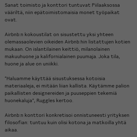
Sanat toimisto ja konttori tuntuvat Piilaaksossa
vääriltä, niin epätoimistomaisia monet työpaikat
ovat.
Airbnb:n kokoustilat on sisustettu yksi yhteen
olemassaolevien oikeiden Airbnb:hin listattujen kotien
mukaan. On islantilainen keittiö, milanolainen
makuuhuone ja kalifornialainen puumaja. Joka tila,
huone ja alue on uniikki.
“Haluamme käyttää sisustuksessa kotoisia
materiaaleja, ei mitään liian kallista. Käytämme palion
paikallisten designereiden ja puuseppien tekemiä
huonekaluja”, Ruggles kertoo.
Airbnb:n konttori konkretisoi onnistuneesti yrityksen
filosofian: tuntuu kuin olisi kotona ja matkoilla yhtä
aikaa.