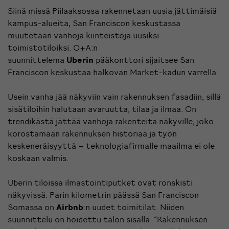
Siinä missä Piilaaksossa rakennetaan uusia jättimäisiä
kampus-alueita, San Franciscon keskustassa
muutetaan vanhoja kiinteistöjä uusiksi
toimistotiloiksi. O+A:n
suunnittelema
Uberin
pääkonttori sijaitsee San
Franciscon keskustaa halkovan Market-kadun varrella.
Usein vanha jää näkyviin vain rakennuksen fasadiin, sillä
sisätiloihin halutaan avaruutta, tilaa ja ilmaa. On
trendikästä jättää vanhoja rakenteita näkyville, joko
korostamaan rakennuksen historiaa ja työn
keskeneräisyyttä – teknologiafirmalle maailma ei ole
koskaan valmis.
Uberin tiloissa ilmastointiputket ovat ronskisti
näkyvissä. Parin kilometrin päässä San Franciscon
Somassa on
Airbnb
:n uudet toimitilat. Niiden
suunnittelu on hoidettu talon sisällä. “Rakennuksen