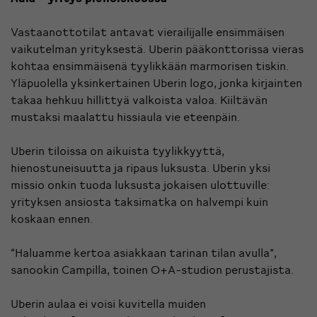
Vastaanottotilat antavat vierailijalle ensimmäisen
vaikutelman yrityksestä. Uberin pääkonttorissa vieras
kohtaa ensimmäisenä tyylikkään marmorisen tiskin.
Yläpuolella yksinkertainen Uberin logo, jonka kirjainten
takaa hehkuu hillittyä valkoista valoa. Kiiltävän
mustaksi maalattu hissiaula vie eteenpäin.
Uberin tiloissa on aikuista tyylikkyyttä,
hienostuneisuutta ja ripaus luksusta. Uberin yksi
missio onkin tuoda luksusta jokaisen ulottuville:
yrityksen ansiosta taksimatka on halvempi kuin
koskaan ennen.
“Haluamme kertoa asiakkaan tarinan tilan avulla”,
sanookin Campilla, toinen O+A-studion perustajista.
Uberin aulaa ei voisi kuvitella muiden