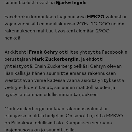
suunnittelusta vastaa
Bjarke Ingels
.
Facebookin kampuksen laajennusosa
MPK20
valmistui
vajaa vuosi sitten maaliskuussa 2015. 40 000 neliön
rakennukseen mahtuu työskentelemään 2900
henkeä.
Arkkitehti
Frank Gehry
otti itse yhteyttä Facebookin
perustajaan
Mark Zuckerbergiin
, ja ehdotti
yhteistyötä. Ensin Zuckerberg pelkäsi Gehryn olevan
liian kallis ja hänen suunnittelemansa rakennuksen
viestittävän viime kädessä vääriä asioita yrityksestä.
Gehry ei luovuttanut, sai uuden mahdollisuuden ja
pystyi antamaan edullisimman tarjouksen.
Mark Zuckerbergin mukaan rakennus valmistui
etuajassa ja alitti budjetin. On sanottu, että MPK20
on Piilaakson edullisin talo. Kampuksen seuraava
laajennusosa on jo suunnitteilla.