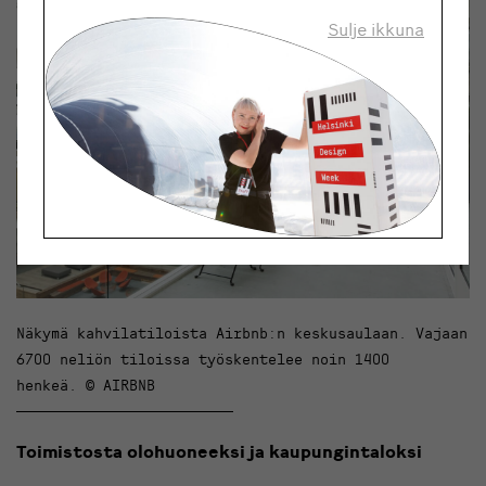
Sulje ikkuna
Näkymä kahvilatiloista Airbnb:n keskusaulaan. Vajaan
6700 neliön tiloissa työskentelee noin 1400
henkeä. © AIRBNB
Toimistosta olohuoneeksi ja kaupungintaloksi