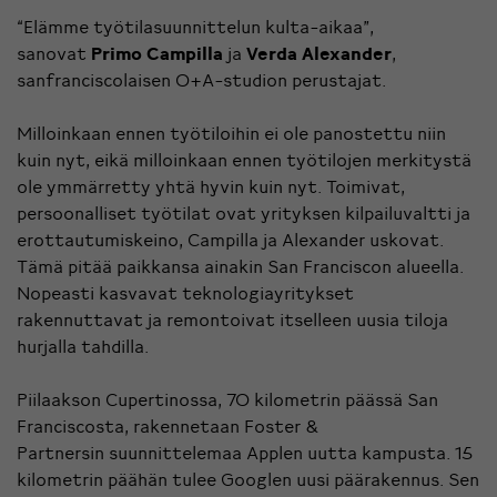
“Elämme työtilasuunnittelun kulta-aikaa”,
sanovat
Primo Campilla
ja
Verda Alexander
,
sanfranciscolaisen
O+A-studion
perustajat.
Milloinkaan ennen työtiloihin ei ole panostettu niin
kuin nyt, eikä milloinkaan ennen työtilojen merkitystä
ole ymmärretty yhtä hyvin kuin nyt. Toimivat,
persoonalliset työtilat ovat yrityksen kilpailuvaltti ja
erottautumiskeino, Campilla ja Alexander uskovat.
Tämä pitää paikkansa ainakin San Franciscon alueella.
Nopeasti kasvavat teknologiayritykset
rakennuttavat ja remontoivat itselleen uusia tiloja
hurjalla tahdilla.
Piilaakson Cupertinossa, 70 kilometrin päässä San
Franciscosta, rakennetaan
Foster &
Partnersin
suunnittelemaa Applen uutta kampusta. 15
kilometrin päähän tulee Googlen uusi päärakennus. Sen