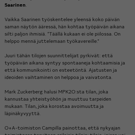
Saarinen
.
Vaikka Saarinen työskentelee yleensä koko päivän
saman näytön ääressä, hän kohtaa työpäivän aikana
silti paljon ihmisiä. “Täällä kukaan ei ole piilossa. On
helppo mennä juttelemaan työkavereille.”
Juuri tähän tilojen suunnittelijat pyrkivät: että
työpäivän aikana syntyy spontaaneja kohtaamisia ja
että kommunikointi on esteetöntä. Ajatusten ja
ideoiden vaihtaminen on helppoa ja vaivatonta.
Mark Zuckerberg halusi MPK20:sta tilan, joka
kannustaa yhteistyöhön ja muuttuu tarpeiden
mukaan. Tilan, joka korostaa avoimuutta ja
läpinäkyvyyttä.
O+A-toimiston Campilla painottaa, että nykyajan
toimistossa tarvitaan erilaisia tiloja: tiloja, joissa voi