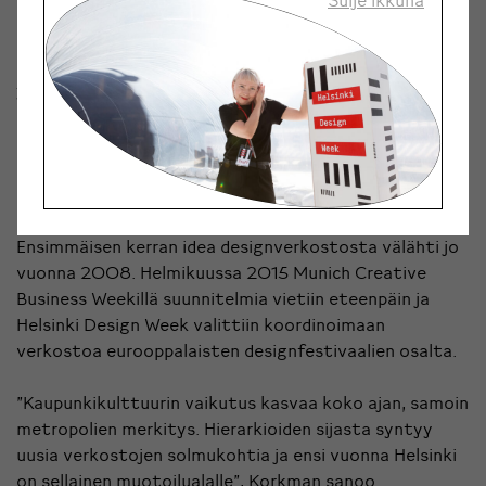
myös tukee suomalaista vientiä.
“World Design Weeks luo Suomelle uusia muotoilualan
yhteyksiä, joiden kautta voimme viedä suomalaista
muotoiluosaamistamme, Finnish Designia, maailmalle”,
Helsinki Design Weekin perustaja
Kari Korkman
sanoo.
Korkmanille World Design Weeks on ollut pitkäaikainen
haave ja hänellä on ollut suuri rooli sen luomisessa.
Ensimmäisen kerran idea designverkostosta välähti jo
vuonna 2008. Helmikuussa 2015 Munich Creative
Business Weekillä suunnitelmia vietiin eteenpäin ja
Helsinki Design Week valittiin koordinoimaan
verkostoa eurooppalaisten designfestivaalien osalta.
”Kaupunkikulttuurin vaikutus kasvaa koko ajan, samoin
metropolien merkitys. Hierarkioiden sijasta syntyy
uusia verkostojen solmukohtia ja ensi vuonna Helsinki
on sellainen muotoilualalle”, Korkman sanoo.