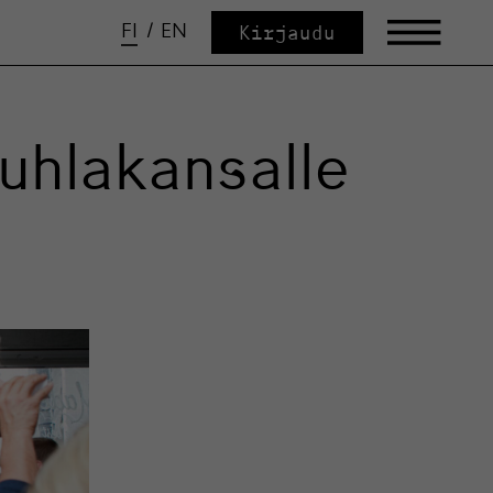
FI
/
EN
Kirjaudu
uhlakansalle