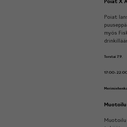
Poiat X 
Poiat lan
puuseppä 
myös Fisk
drinkillää
Torstai 7.9.
17:00-22:0
Merimiehenk
Muotoilu
Muotoilu