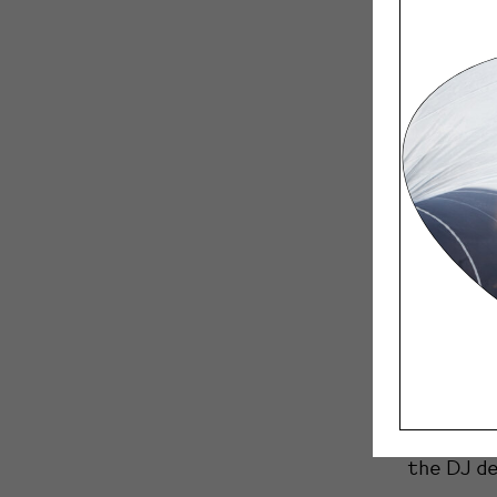
Tiistai 12.9.
18:00-21:0
Nomen Nescio 
Choice A
Finnish d
Design W
entrepren
new band 
the DJ de