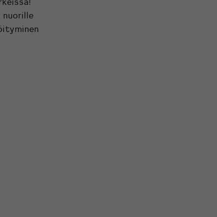
rkeissä!
nuorille
röityminen