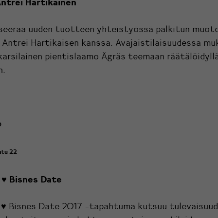
Antrei Hartikainen
seeraa uuden tuotteen yhteistyössä palkitun muotoi
Antrei Hartikaisen kanssa. Avajaistilaisuudessa mu
arsilainen pientislaamo Ägräs teemaan räätälöidyll
n.
0
atu 22
 ♥ Bisnes Date
 ♥ Bisnes Date 2017 -tapahtuma kutsuu tulevaisuu