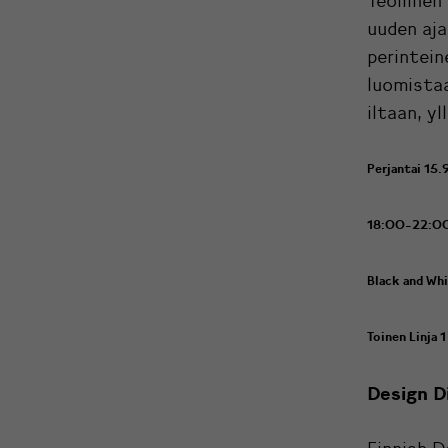
Teollinen
uuden aj
perintein
luomistaa
iltaan, y
Perjantai 15.
18:00-22:0
Black and Wh
Toinen Linja 1
Design D