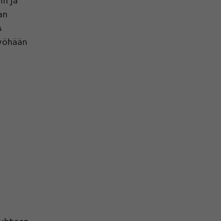
in ja
an
s
myöhään