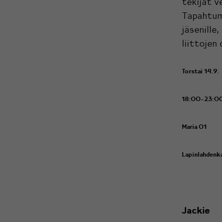
tekijät v
Tapahtuma
jäsenille
liittojen 
Torstai 14.9.
18:00-23:0
Maria 01
Lapinlahdenk
Jackie