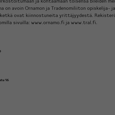
erkostoitumaan ja kohtaamaan toisensa bileiden me
 on avoin Ornamon ja Tradenomiliiton opiskelija- ja 
, ketkä ovat kiinnostuneita yrittäjyydestä. Rekiste
omilla sivuilla:
www.ornamo.fi
ja
www.tral.fi
.
0
atu 16