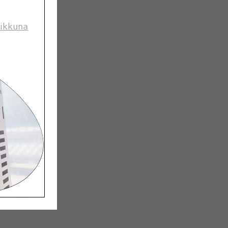
 ikkuna
inki
age tech
h their
 behind