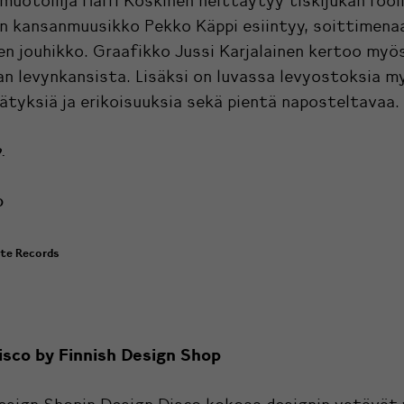
 muotoilija Harri Koskinen heittäytyy tiskijukan rooli
an kansanmuusikko Pekko Käppi esiintyy, soittimena
en jouhikko. Graafikko Jussi Karjalainen kertoo myö
n levynkansista. Lisäksi on luvassa levyostoksia 
llätyksiä ja erikoisuuksia sekä pientä naposteltavaa.
9.
0
ite Records
isco by Finnish Design Shop