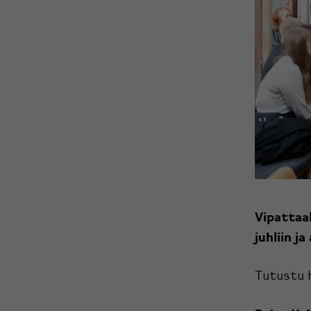
Vipattaa
juhliin ja
Tutustu 