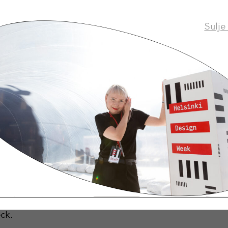
Sulje
0
-store, Fredrikinkatu 24, Helsinki
fter Party: Marko Ahtisaari & Nadya Peek, Pykäri
esign brand Choice arranges in conjunction with Hels
eek the Muoto Gala After Party at G Livelab. On st
eur, musician Marko Ahtisaari with Nadya Peek, wit
Construction, and the Finnish pop sensation Pykäri
ck.