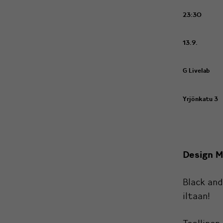
23:30
13.9.
G Livelab
Yrjönkatu 3
Design M
Black and
iltaan!