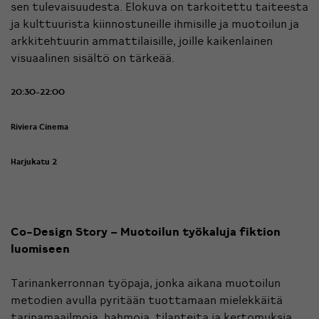
sen tulevaisuudesta. Elokuva on tarkoitettu taiteesta
ja kulttuurista kiinnostuneille ihmisille ja muotoilun ja
arkkitehtuurin ammattilaisille, joille kaikenlainen
visuaalinen sisältö on tärkeää.
20:30-22:00
Riviera Cinema
Harjukatu 2
Co-Design Story – Muotoilun työkaluja fiktion
luomiseen
Tarinankerronnan työpaja, jonka aikana muotoilun
metodien avulla pyritään tuottamaan mielekkäitä
tarinamaailmoja, hahmoja, tilanteita ja kertomuksia