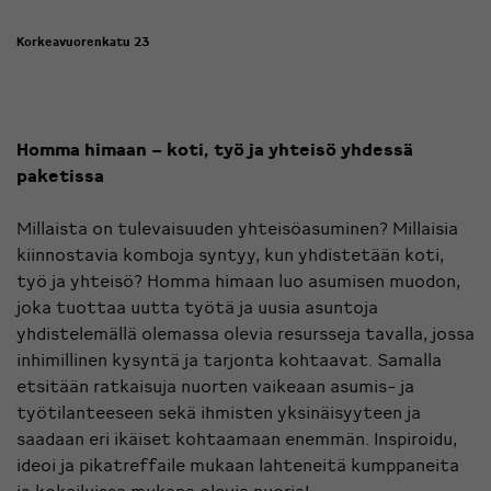
Korkeavuorenkatu 23
Homma himaan – koti, työ ja yhteisö yhdessä
paketissa
Millaista on tulevaisuuden yhteisöasuminen? Millaisia
kiinnostavia komboja syntyy, kun yhdistetään koti,
työ ja yhteisö? Homma himaan luo asumisen muodon,
joka tuottaa uutta työtä ja uusia asuntoja
yhdistelemällä olemassa olevia resursseja tavalla, jossa
inhimillinen kysyntä ja tarjonta kohtaavat. Samalla
etsitään ratkaisuja nuorten vaikeaan asumis- ja
työtilanteeseen sekä ihmisten yksinäisyyteen ja
saadaan eri ikäiset kohtaamaan enemmän. Inspiroidu,
ideoi ja pikatreffaile mukaan lahteneitä kumppaneita
ja kokeiluissa mukana olevia nuoria!