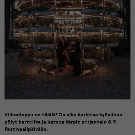
Viikonloppu on täällä! On aika karistaa työviikon
pölyt harteilta ja katsoa tärpit perjantain 8.9.
festivaalipäivään.