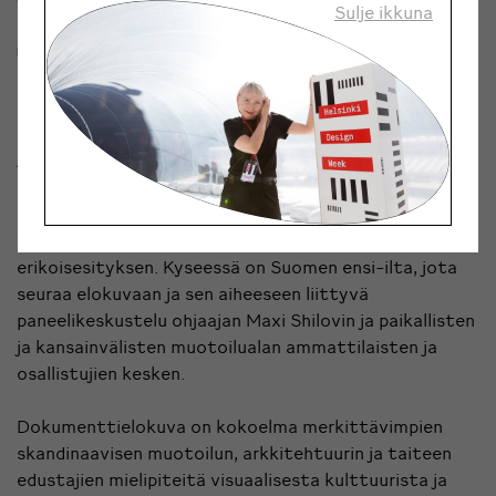
Sulje ikkuna
Korkeavuorenkatu 35
Aestetik-dokumenttifilmin erikoisesitys
New Visual Culture Foundation järjestää Adept
Worksin tuottaman Aestetik-dokumenttielokuvan
erikoisesityksen. Kyseessä on Suomen ensi-ilta, jota
seuraa elokuvaan ja sen aiheeseen liittyvä
paneelikeskustelu ohjaajan Maxi Shilovin ja paikallisten
ja kansainvälisten muotoilualan ammattilaisten ja
osallistujien kesken.
Dokumenttielokuva on kokoelma merkittävimpien
skandinaavisen muotoilun, arkkitehtuurin ja taiteen
edustajien mielipiteitä visuaalisesta kulttuurista ja