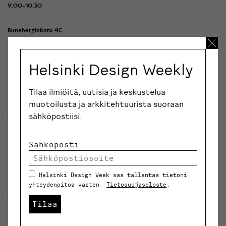
9:00-10:30
Runeberginkatu 4C
Helsinki Design Weekly
Muotoilun siltoja: Helsinki – Fukuoka
Tilaa ilmiöitä, uutisia ja keskustelua
Aalto-yliopisto ja Kyushun yliopisto Fukuokassa,
muotoilusta ja arkkitehtuurista suoraan
Japanissa, ovat formalisoineet yhteistyönsä muutama
sähköpostiisi.
vuosi sitten. Tapahtumassa esitellään, millaisia
konkreettisia tuloksia yhteistyöstä jo syntynyt ja
Sähköposti
työpajan muodossa kutsua ihmisiä ideoimaan ja
rakentamaan yhteistyömahdollisuuksia Helsingin ja
Helsinki Design Week saa tallentaa tietoni
Fukuokan välille.
yhteydenpitoa varten.
Tietosuojaseloste
.
15:00-18:00
Tilaa
Microsoft Flux