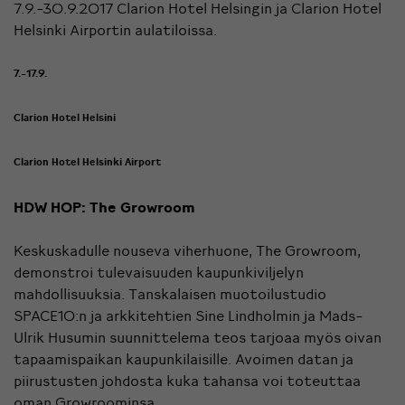
7.9.-30.9.2017 Clarion Hotel Helsingin ja Clarion Hotel
Helsinki Airportin aulatiloissa.
7.-17.9.
Clarion Hotel Helsini
Clarion Hotel Helsinki Airport
HDW HOP: The Growroom
Keskuskadulle nouseva viherhuone, The Growroom,
demonstroi tulevaisuuden kaupunkiviljelyn
mahdollisuuksia. Tanskalaisen muotoilustudio
SPACE10:n ja arkkitehtien Sine Lindholmin ja Mads-
Ulrik Husumin suunnittelema teos tarjoaa myös oivan
tapaamispaikan kaupunkilaisille. Avoimen datan ja
piirustusten johdosta kuka tahansa voi toteuttaa
oman Growroominsa.