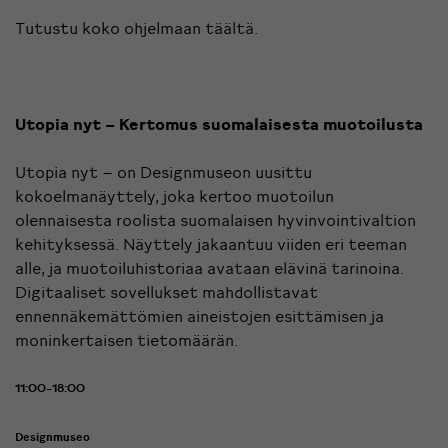
Tutustu koko ohjelmaan
täältä
.
Utopia nyt – Kertomus suomalaisesta muotoilusta
Utopia nyt – on Designmuseon uusittu
kokoelmanäyttely, joka kertoo muotoilun
olennaisesta roolista suomalaisen hyvinvointivaltion
kehityksessä. Näyttely jakaantuu viiden eri teeman
alle, ja muotoiluhistoriaa avataan elävinä tarinoina.
Digitaaliset sovellukset mahdollistavat
ennennäkemättömien aineistojen esittämisen ja
moninkertaisen tietomäärän.
11:00-18:00
Designmuseo