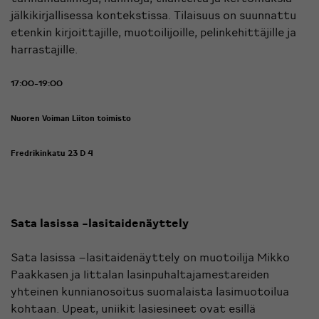
jälkikirjallisessa kontekstissa. Tilaisuus on suunnattu
etenkin kirjoittajille, muotoilijoille, pelinkehittäjille ja
harrastajille.
17:00-19:00
Nuoren Voiman Liiton toimisto
Fredrikinkatu 23 D 4
Sata lasissa -lasitaidenäyttely
Sata lasissa –lasitaidenäyttely on muotoilija Mikko
Paakkasen ja Iittalan lasinpuhaltajamestareiden
yhteinen kunnianosoitus suomalaista lasimuotoilua
kohtaan. Upeat, uniikit lasiesineet ovat esillä