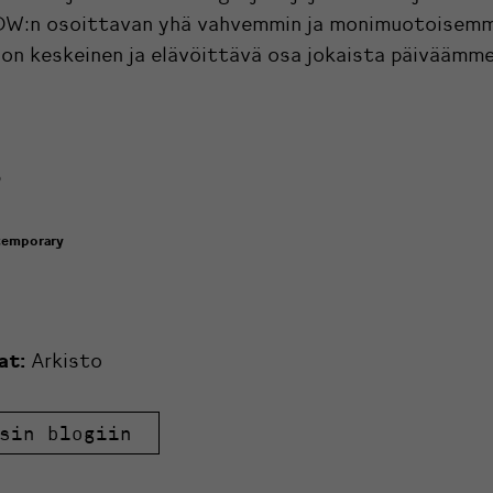
DW:n osoittavan yhä vahvemmin ja monimuotoisemm
on keskeinen ja elävöittävä osa jokaista päiväämme
0
temporary
at:
Arkisto
sin blogiin