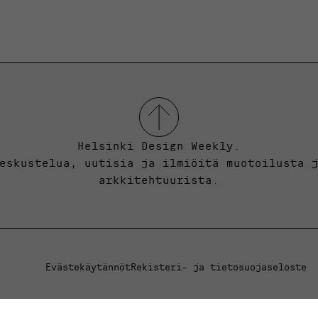
Helsinki Design Weekly.
eskustelua, uutisia ja ilmiöitä muotoilusta 
arkkitehtuurista.
Evästekäytännöt
Rekisteri- ja tietosuojaseloste