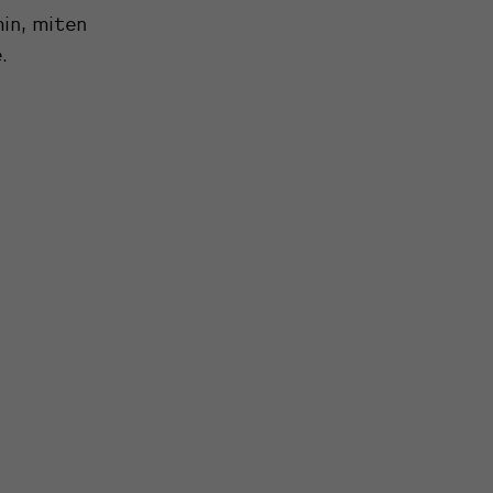
in, miten
.