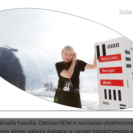
ilijan ja suunnittelijan maailmojen mahdollisia yhty
Sulje
aisuuksia. Keskustelu käydään Helsinki Contemporar
jossa tuolloin on meneillään Anna Retulaisen näyttely
isi ehdottomasti syytä osallistua?
u sopii ja toivottavasti osuu keneen tahansa, joka
nut luovasta työskentelystä, suunnitteluun ja
elliseen työhön liittyvistä prosesseista ja
ionlähteistä.
uksia sinulla on Helsinki Design Weekille?
lsinki Design Weekin avaavan uudenlaisia näkökulmi
un ja tuovan yhä suurenmpaa yleisöä sen ääreen, my
älisellä tasolla. Odotan HDW:n nostavan ohjelmisto
ien alojen välistä dialogia ja rajojen hämärtymistä e