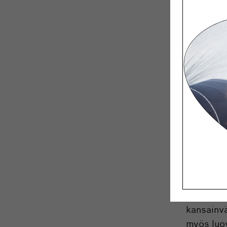
kuvataite
ja eroav
tilassa, 
Kenen ol
Keskustel
kiinnostu
kuvataite
inspiraat
Mitä odot
Toivon He
muotoilu
kansainv
myös luov