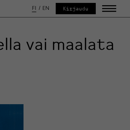
FI
/
EN
Kirjaudu
lla vai maalata