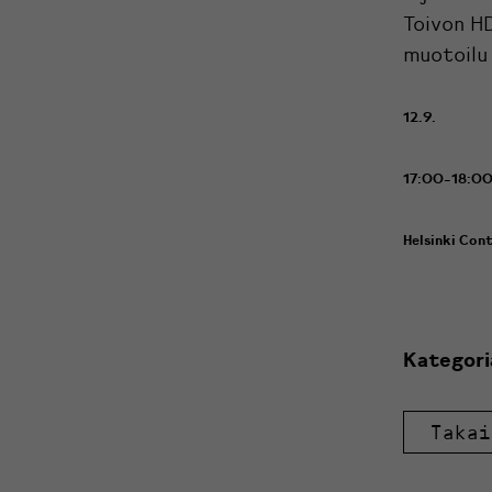
Toivon H
muotoilu 
12.9.
17:00-18:0
Helsinki Con
Kategori
Takai