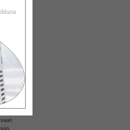
mäkohtia
 ikkuna
yn
.
 on
a
ös
ssaan
siin.