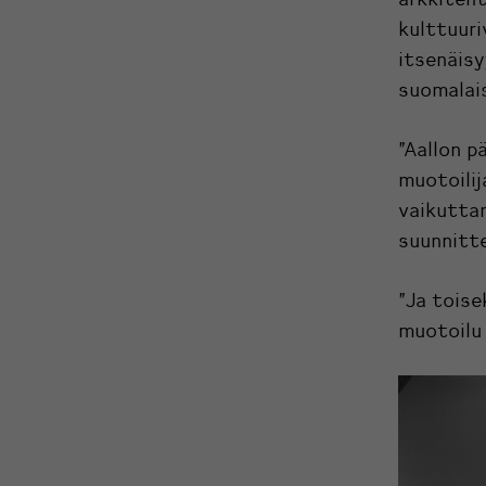
kulttuuri
itsenäis
suomalais
”Aallon p
muotoilij
vaikuttan
suunnitte
”Ja toise
muotoilu 