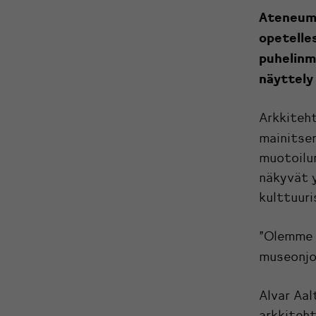
Ateneumi
opetelle
puhelinm
näyttely
Arkkiteht
mainits
muotoilun
näkyvät y
kulttuuri
”Olemme 
museonj
Alvar Aal
arkkiteht