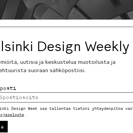
lsinki Design Weekly
ilmiöitä, uutisia ja keskustelua muotoilusta ja
ehtuurista suoraan sähköpostiisi.
posti
inki Design Week saa tallentaa tietoni yhteydenpitoa var
uojaseloste
.
piston teknillisen alan korkeakoulut, iso auditorio, Ota
6). © ALVAR AALTO MUSEUM / MARTTI KAPANEN.
aa