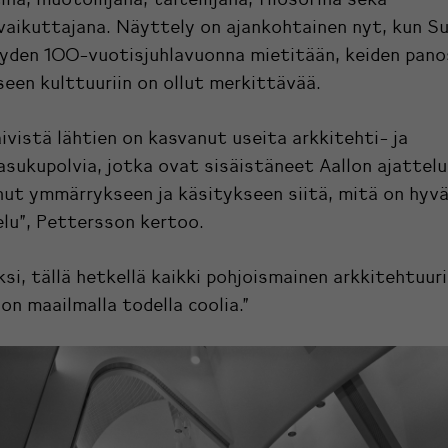
vaikuttajana. Näyttely on ajankohtainen nyt, kun 
yyden 100-vuotisjuhlavuonna mietitään, keiden pano
een kulttuuriin on ollut merkittävää.
äivistä lähtien on kasvanut useita arkkitehti- ja
asukupolvia, jotka ovat sisäistäneet Aallon ajattelu
ut ymmärrykseen ja käsitykseen siitä, mitä on hyv
lu”, Pettersson kertoo.
ksi, tällä hetkellä kaikki pohjoismainen arkkitehtuuri
on maailmalla todella coolia.”