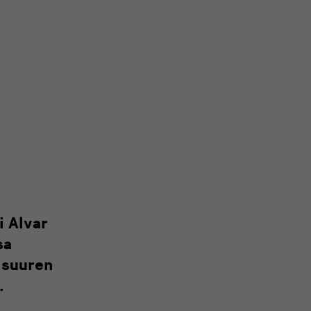
 Alvar
sa
 suuren
.