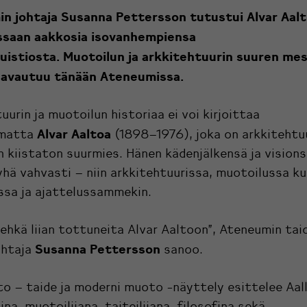
n johtaja Susanna Pettersson tutustui Alvar Aal
ssaan aakkosia isovanhempiensa
uistiosta. Muotoilun ja arkkitehtuurin suuren mes
 avautuu tänään Ateneumissa.
uurin ja muotoilun historiaa ei voi kirjoittaa
Alvar Aaltoa
ematta
(1898–1976), joka on arkkitehtuu
 kiistaton suurmies. Hänen kädenjälkensä ja vision
hä vahvasti – niin arkkitehtuurissa, muotoilussa ku
ssa ja ajattelussammekin.
ehkä liian tottuneita Alvar Aaltoon”, Ateneumin ta
Susanna Pettersson
ohtaja
sanoo.
to – taide ja moderni muoto -näyttely esittelee Aal
ina, muotoilijana, taiteilijana, filosofina sekä