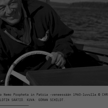
o Nemo Propheta in Patria -veneessään 1960-luvulla.© CHR
LDTIN SÄÄTIÖ. KUVA: GÖRAN SCHILDT.