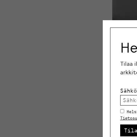
He
Tilaa 
arkkit
Sähkö
Hels
Tietos
Aalto-ylio
Espoo (195
Til