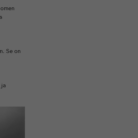
Suomen
s
n. Se on
ä
 ja