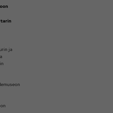
toon
tarin
rin ja
sa
in
idemuseon
lon