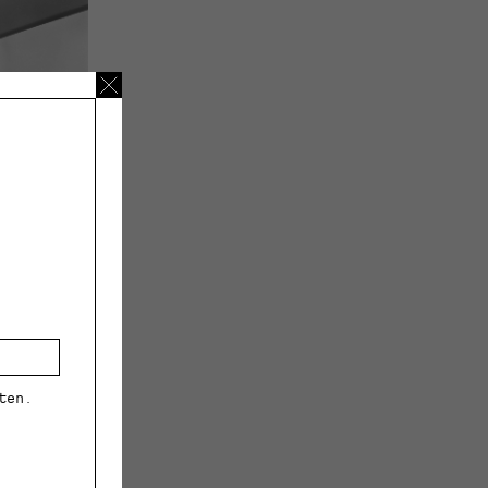
ten.
niemi,