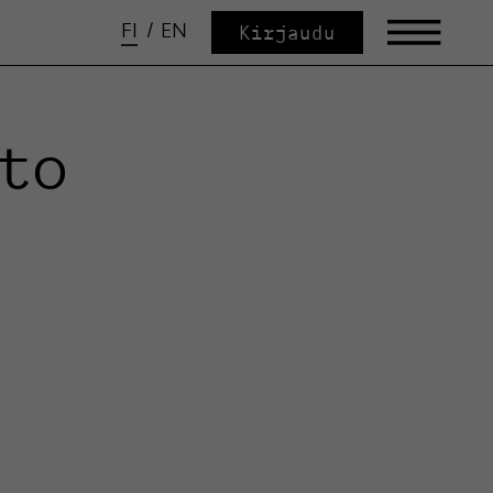
FI
/
EN
Kirjaudu
lto