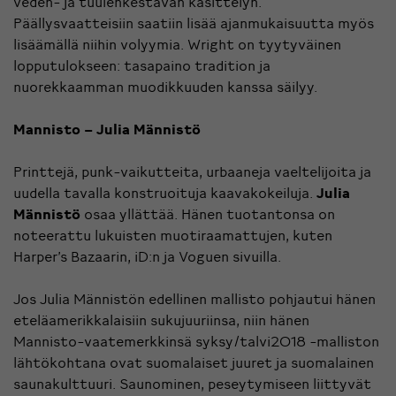
veden- ja tuulenkestävän käsittelyn.
Päällysvaatteisiin saatiin lisää ajanmukaisuutta myös
lisäämällä niihin volyymia. Wright on tyytyväinen
lopputulokseen: tasapaino tradition ja
nuorekkaamman muodikkuuden kanssa säilyy.
Mannisto – Julia Männistö
Printtejä, punk-vaikutteita, urbaaneja vaeltelijoita ja
uudella tavalla konstruoituja kaavakokeiluja.
Julia
Männistö
osaa yllättää. Hänen tuotantonsa on
noteerattu lukuisten muotiraamattujen, kuten
Harper’s Bazaarin, iD:n ja Voguen sivuilla.
Jos Julia Männistön edellinen mallisto pohjautui hänen
eteläamerikkalaisiin sukujuuriinsa, niin hänen
Mannisto-vaatemerkkinsä syksy/talvi2018 -malliston
lähtökohtana ovat suomalaiset juuret ja suomalainen
saunakulttuuri. Saunominen, peseytymiseen liittyvät