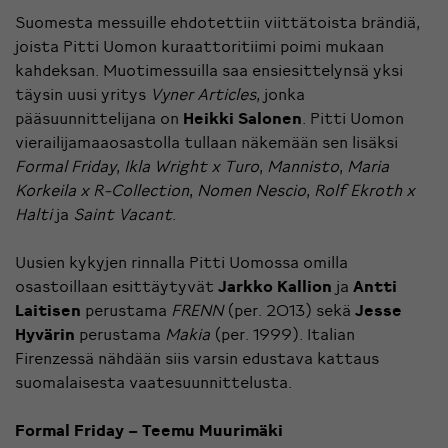
Suomesta messuille ehdotettiin viittätoista brändiä,
joista Pitti Uomon kuraattoritiimi poimi mukaan
kahdeksan. Muotimessuilla saa ensiesittelynsä yksi
täysin uusi yritys
Vyner Articles
, jonka
pääsuunnittelijana on
Heikki Salonen
. Pitti Uomon
vierailijamaaosastolla tullaan näkemään sen lisäksi
Formal Friday
,
Ikla Wright x Turo
,
Mannisto
,
Maria
Korkeila x R-Collection
,
Nomen Nescio
,
Rolf Ekroth x
Halti
ja
Saint Vacant
.
Uusien kykyjen rinnalla Pitti Uomossa omilla
osastoillaan esittäytyvät
Jarkko Kallion
ja
Antti
Laitisen
perustama
FRENN
(per. 2013) sekä
Jesse
Hyvärin
perustama
Makia
(per. 1999). Italian
Firenzessä nähdään siis varsin edustava kattaus
suomalaisesta vaatesuunnittelusta.
Formal Friday – Teemu Muurimäki