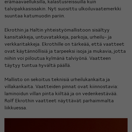
erämaavaelluksilla, kalastusreissuilla kuin
talvipakkasissakin. Nyt suosittu ulkoiluvaatemerkki
suuntaa katumuodin pariin.
Ekrothin ja Haltin yhteistyömallistoon sisältyy
kansitakkeja, untuvatakkeja, parkoja, urheilu- ja
verkkaritakkeja. Ekrothille on tärkeää, että vaatteet
ovat käytännöllisiä ja tarpeeksi isoja ja mukavia, jotta
niihin voi piiloutua kylmänä talviyönä. Vaatteen
täytyy tuntua hyvältä päällä.
Mallisto on sekoitus teknisiä urheilukankaita ja
villakankaita. Vaatteiden pinnat ovat kiinnostavia:
laminoidun villan pinta kiiltää ja on vedenkestävää.
Rolf Ekrothin vaatteet näyttävät parhaimmalta
liikkuessa.