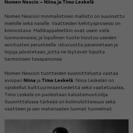
Nomen Nescio – Niina ja Timo Leskelä
Nomen Nescion minimalistinen mallisto on suunnattu
miehille sekä naisille. Vaatteiden kehitysprosessi on
kiinnostava. Mallikappaleetkin ovat usein vielä
luonnosmaisia, ja lopullinen tuote hioutuu useiden
sovitusten perusteella: istuvuutta parannetaan ja
linjoja jalostetaan, jotta ne löytävät lopulta
harmonisen tasapainonsa.
Nomen Nescion tuotteiden suunnittelusta vastaa
aviopari
Niina
ja
Timo Leskelä
. Niina Leskelän on
opiskellut kulttuurimaantiedettä sekä vaatetusalaa,
Timo Leskelä on puolestaan kalustemuotoilija.
Suunnittelussa tärkeää on kolmiulotteisuus sekä
vaatteen ja sen materiaalien luomat tunnelmat.