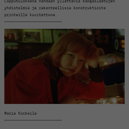
Lopputuloksena nähdään yllättäviä kangaslaatujen
yhdistelmiä ja rakenteellisia konstruktioita
printeillä kuvitettuna.
Maria Korkeila