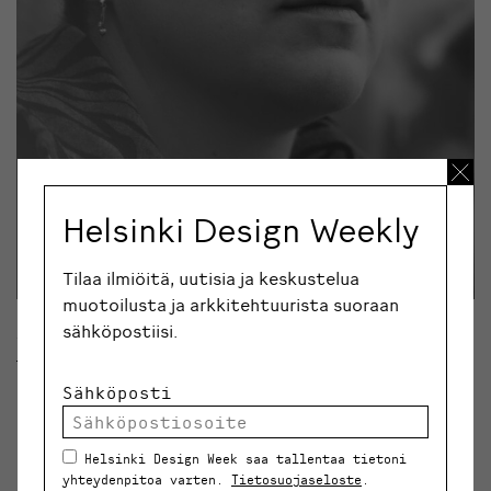
Helsinki Design Weekly
Tilaa ilmiöitä, uutisia ja keskustelua
muotoilusta ja arkkitehtuurista suoraan
sähköpostiisi.
Julia Männistö
Sähköposti
Materiaaleissa tuntuvat froteen, fleecen ja farkun
pehmeys. Värimaailmakin on turvallista ja tavallista
suomalaista: sellaista, johon voi piiloutua ja suojautua.
Helsinki Design Week saa tallentaa tietoni
Malliston kantavana ideana on viedä yksityiseen piiriin
yhteydenpitoa varten.
Tietosuojaseloste
.