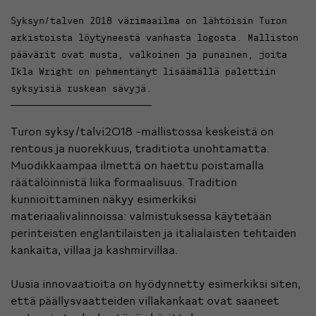
Syksyn/talven 2018 värimaailma on lähtöisin Turon
arkistoista löytyneestä vanhasta logosta. Malliston
päävärit ovat musta, valkoinen ja punainen, joita
Ikla Wright on pehmentänyt lisäämällä palettiin
syksyisiä ruskean sävyjä.
Turon syksy/talvi2018 -mallistossa keskeistä on
rentous ja nuorekkuus, traditiota unohtamatta.
Muodikkaampaa ilmettä on haettu poistamalla
räätälöinnistä liika formaalisuus. Tradition
kunnioittaminen näkyy esimerkiksi
materiaalivalinnoissa: valmistuksessa käytetään
perinteisten englantilaisten ja italialaisten tehtaiden
kankaita, villaa ja kashmirvillaa.
Uusia innovaatioita on hyödynnetty esimerkiksi siten,
että päällysvaatteiden villakankaat ovat saaneet