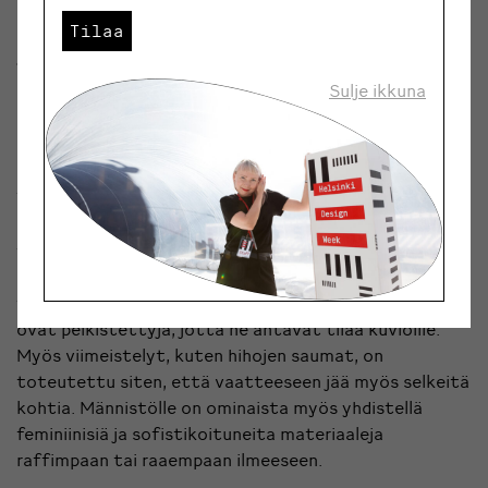
kuuluvia vaatekappaleita ulkokäyttöön ja
Tilaa
katuvaatteiksi, aivan kuten Männistön lapsuudessa
1970-luvulla, kun t-paidan käyttö laajeni
Sulje ikkuna
alusvaatteesta yleisvaatteeksi. Mallistossa on
shortseja, kylpytakkeja ja aamutakkeja, mutta osin
uusista materiaaleista, kuten farkusta toteutettuna.
Toisaalta värit tekevät tilaa printeille, jotka ovat
muodostuneet Männistön kohdalla lähes
tavaramerkiksi, mutta niitä on vaatteissa
maltillisesti. Etenkin froteisiin tulee vaihtelua käsin
toteutetuista painokuvioista. Vaatteiden kaavat
ovat pelkistettyjä, jotta ne antavat tilaa kuvioille.
Myös viimeistelyt, kuten hihojen saumat, on
toteutettu siten, että vaatteeseen jää myös selkeitä
kohtia. Männistölle on ominaista myös yhdistellä
feminiinisiä ja sofistikoituneita materiaaleja
raffimpaan tai raaempaan ilmeeseen.