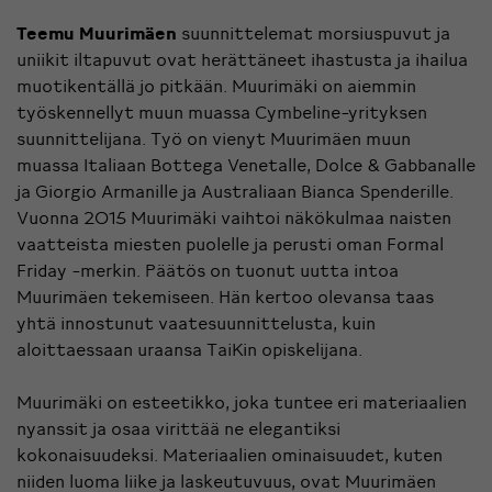
Teemu Muurimäen
suunnittelemat morsiuspuvut ja
uniikit iltapuvut ovat herättäneet ihastusta ja ihailua
muotikentällä jo pitkään. Muurimäki on aiemmin
työskennellyt muun muassa Cymbeline-yrityksen
suunnittelijana. Työ on vienyt Muurimäen muun
muassa Italiaan Bottega Venetalle, Dolce & Gabbanalle
ja Giorgio Armanille ja Australiaan Bianca Spenderille.
Vuonna 2015 Muurimäki vaihtoi näkökulmaa naisten
vaatteista miesten puolelle ja perusti oman Formal
Friday -merkin. Päätös on tuonut uutta intoa
Muurimäen tekemiseen. Hän kertoo olevansa taas
yhtä innostunut vaatesuunnittelusta, kuin
aloittaessaan uraansa TaiKin opiskelijana.
Muurimäki on esteetikko, joka tuntee eri materiaalien
nyanssit ja osaa virittää ne elegantiksi
kokonaisuudeksi. Materiaalien ominaisuudet, kuten
niiden luoma liike ja laskeutuvuus, ovat Muurimäen