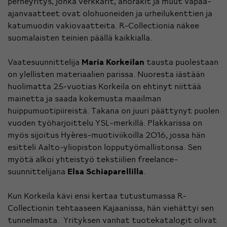
perheyritys, jonka verkkarit, anorakit ja muut vapaa-
ajanvaatteet ovat olohuoneiden ja urheilukenttien ja
katumuodin vakiovaatteita. R-Collectionia näkee
suomalaisten teinien päällä kaikkialla.
Vaatesuunnittelija
Maria Korkeilan
tausta puolestaan
on ylellisten materiaalien parissa.
Nuoresta iästään
huolimatta 25-vuotias Korkeila on ehtinyt niittää
mainetta ja saada kokemusta maailman
huippumuotipiireistä. Takana on juuri päättynyt puolen
vuoden työharjoittelu YSL-merkillä. Plakkarissa on
myös sijoitus Hyères-muotiviikoilla 2016, jossa hän
esitteli Aalto-yliopiston lopputyömallistonsa. Sen
myötä alkoi yhteistyö tekstiilien freelance-
suunnittelijana
Elsa Schiaparellilla
.
Kun Korkeila kävi ensi kertaa tutustumassa R-
Collectionin tehtaaseen Kajaanissa, hän viehättyi sen
tunnelmasta. Yrityksen vanhat tuotekatalogit olivat