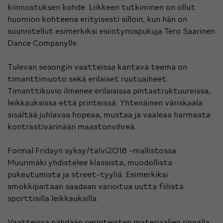
kiinnostuksen kohde. Liikkeen tutkiminen on ollut
huomion kohteena erityisesti silloin, kun hän on
suunnitellut esimerkiksi esiintymispukuja Tero Saarinen
Dance Companylle.
Tulevan sesongin vaatteissa kantava teema on
timanttimuoto sekä erilaiset ruutuaiheet.
Timanttikuvio ilmenee erilaisissa pintastruktuureissa,
leikkauksissa että printeissä. Yhtenäinen väriskaala
sisältää juhlavaa hopeaa, mustaa ja vaaleaa harmaata
kontrastivärinään maastonvihreä.
Formal Fridayn syksy/talvi2018 -mallistossa
Muurimäki yhdistelee klassista, muodollista
pukeutumista ja street-tyyliä. Esimerkiksi
smokkipaitaan saadaan varioitua uutta fiilistä
sporttisilla leikkauksilla.
Vaatteissa nähdään perinteisten materiaalien rinnalla