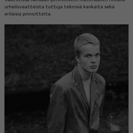
urheiluvaatteista tuttuja teknisiä kankaita sekä
erilaisia pinnoitteita.