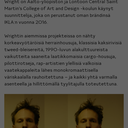
Wright on Aalto-yliopiston ja Lontoon Central Saint
Martin’s College of Art and Design -koulun käynyt
suunnittelija, joka on perustanut oman brändinsä
IKLA:n vuonna 2016.
Wrightin aiemmissa projekteissa on nähty
korkeavyötäröisiä herrainhousuja, klassisia kaksirivisiä
tweed-bleisereitä, 1990-luvun alakulttuureista
vaikutteita saaneita laatikkomaisia cargo-housuja,
pilottirotseja, rap-artistien ylellisiä valkoisia
vaatekappaleita lähes monokromaattisella
väriskaalalla rauhoitettuna – ja kaikki yhtä varmalla
asenteella ja hillittömällä tyylitajulla toteutettuna.