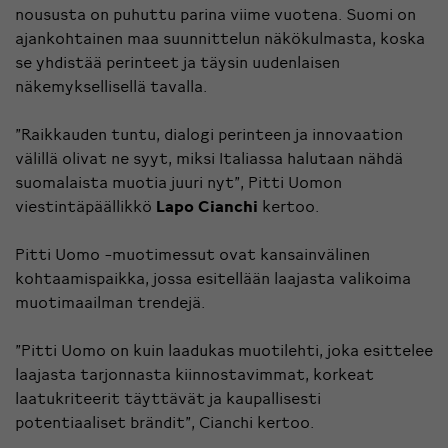
noususta on puhuttu parina viime vuotena. Suomi on
ajankohtainen maa suunnittelun näkökulmasta, koska
se yhdistää perinteet ja täysin uudenlaisen
näkemyksellisellä tavalla.
”Raikkauden tuntu, dialogi perinteen ja innovaation
välillä olivat ne syyt, miksi Italiassa halutaan nähdä
suomalaista muotia juuri nyt”, Pitti Uomon
viestintäpäällikkö
Lapo Cianchi
kertoo.
Pitti Uomo -muotimessut ovat kansainvälinen
kohtaamispaikka, jossa esitellään laajasta valikoima
muotimaailman trendejä.
”Pitti Uomo on kuin laadukas muotilehti, joka esittelee
laajasta tarjonnasta kiinnostavimmat, korkeat
laatukriteerit täyttävät ja kaupallisesti
potentiaaliset brändit”, Cianchi kertoo.