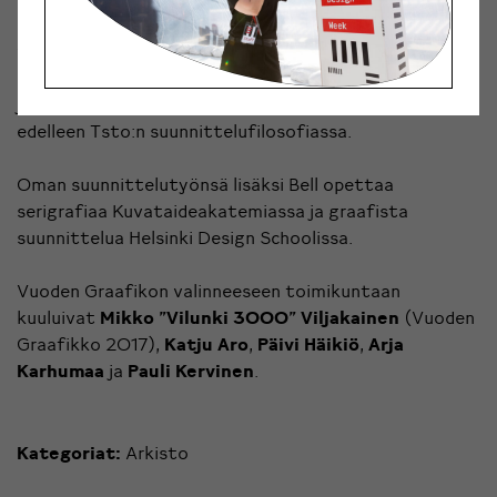
perustajajäsenistä, ja hän oli mukana toimistossa
vuoteen 2015 asti. Bellin kokeileva ja yllättävä
lähestymistapa graafiseen suunnitteluun sekä kuvan
ja typografian suhteen sekoittuminen näkyvät
edelleen Tsto:n suunnittelufilosofiassa.
Oman suunnittelutyönsä lisäksi Bell opettaa
serigrafiaa Kuvataideakatemiassa ja graafista
suunnittelua Helsinki Design Schoolissa.
Vuoden Graafikon valinneeseen toimikuntaan
kuuluivat
Mikko ”Vilunki 3000” Viljakainen
(Vuoden
Graafikko 2017),
Katju Aro
,
Päivi Häikiö
,
Arja
Karhumaa
ja
Pauli Kervinen
.
Kategoriat:
Arkisto