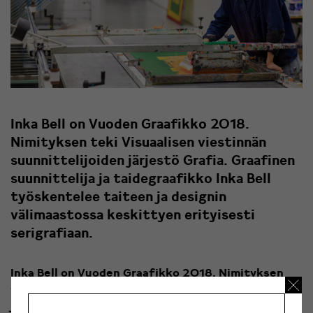
Inka Bell on Vuoden Graafikko 2018.
Nimityksen teki Visuaalisen viestinnän
suunnittelijoiden järjestö Grafia. Graafinen
suunnittelija ja taidegraafikko Inka Bell
työskentelee taiteen ja designin
välimaastossa keskittyen erityisesti
serigrafiaan.
Inka Bell on Vuoden Graafikko 2018. Nimityksen
teki Visuaalisen viestinnän suunnittelijoiden
järjestö Grafia. Graafinen suunnittelija ja