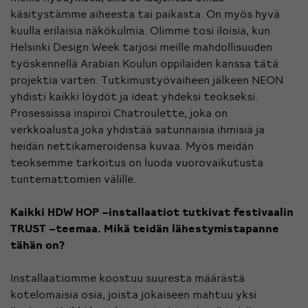
käsitystämme aiheesta tai paikasta. On myös hyvä
kuulla erilaisia näkökulmia. Olimme tosi iloisia, kun
Helsinki Design Week tarjosi meille mahdollisuuden
työskennellä Arabian Koulun oppilaiden kanssa tätä
projektia varten. Tutkimustyövaiheen jälkeen NEON
yhdisti kaikki löydöt ja ideat yhdeksi teokseksi.
Prosessissa inspiroi Chatroulette, joka on
verkkoalusta joka yhdistää satunnaisia ihmisiä ja
heidän nettikameroidensa kuvaa. Myös meidän
teoksemme tarkoitus on luoda vuorovaikutusta
tuntemattomien välille.
Kaikki HDW HOP –installaatiot tutkivat festivaalin
TRUST –teemaa. Mikä teidän lähestymistapanne
tähän on?
Installaatiomme koostuu suuresta määrästä
kotelomaisia osia, joista jokaiseen mahtuu yksi