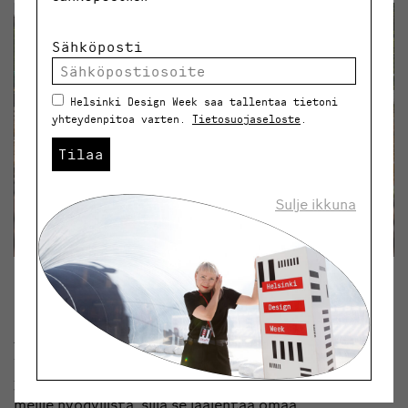
Sähköposti
Helsinki Design Week saa tallentaa tietoni
yhteydenpitoa varten.
Tietosuojaseloste
.
Tilaa
Sulje ikkuna
Mistä ajatus installaatioon tuli?
Jokainen työmme ammentaa laajasta
tutkimustyöstä, ja joskus teemme tämän
yhteistyössä erilaisten ihmisryhmien kanssa. Tämä on
meille hyödyllistä, sillä se laajentaa omaa