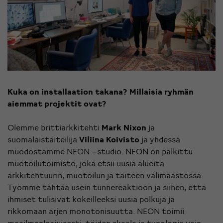
Kuka on installaation takana? Millaisia ryhmän
aiemmat projektit ovat?
Olemme brittiarkkitehti
Mark Nixon
ja
suomalaistaiteilija
Viliina Koivisto
ja yhdessä
muodostamme NEON –studio. NEON on palkittu
muotoilutoimisto, joka etsii uusia alueita
arkkitehtuurin, muotoilun ja taiteen välimaastossa.
Työmme tähtää usein tunnereaktioon ja siihen, että
ihmiset tulisivat kokeilleeksi uusia polkuja ja
rikkomaan arjen monotonisuutta. NEON toimii
maailmanlaajuisesti, töiden skaala ja typologia vain