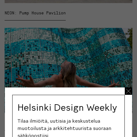
NEON: Pump House Pavilion
Helsinki Design Weekly
Tilaa ilmiöitä, uutisia ja keskustelua
NEON: Weorgoran Pavilion
muotoilusta ja arkkitehtuurista suoraan
sähköpostiisi.