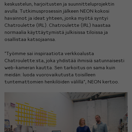
keskustelun, harjoitusten ja suunnitteluprojektin
avulla. Tutkimusprosessin jälkeen NEON kokosi
havainnot ja ideat yhteen, jonka myötä syntyi
Chatroulette (IRL).
Chatroulette (IRL) haastaa
normaalia käyttäytymistä julkisissa tiloissa ja
osallistaa katsojaansa.
“Työmme sai inspiraatiota verkkoalusta
Chatroulette:sta, joka yhdistää ihmisiä satunnaisesti
web-kameran kautta. Sen tarkoitus on sama kuin
meidän: luoda vuorovaikutusta toisilleen
tuntemattomien henkilöiden välillä”, NEON kertoo.