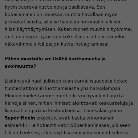
hyvin vuorovaikutteinen ja osallistava. Sen
kokeileminen on hauskaa, mutta tavallaan myös
provokatiivista, sillä se haastaa normaalin julkisen
tilan käyttäytymisen. Kuten monet muutkin työmme,
on tämä myös hyvin veistoksellinen ja toivommekin
näkevämme siitä paljon kuvia Instagramissa!
Miten muotoilu voi lisätä luottamusta ja
avoimuutta?
Lisääntyvä huoli julkisen tilan turvallisuudesta tekee
tuntemattomiin luottamisesta yhä hankalampaa.
Meidän mielestämme muotoilu voi hyvinkin tarjota
keinoja siihen, miten ihmiset aloittavat keskusteluja ja
lisäävät empatiaa keskuuteensa. Tanskalaisryhmä
Super flexin
projektit ovat tästä erinomainen
esimerkki. He toteuttivat Kööpenhaminassa julkiseen
tilaan teoksen, joka käyttää maisemasuunnittelussa