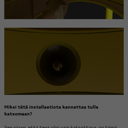
Miksi tätä installaatiota kannattaa tulla
katsomaan?
Sen sijaan, että teos olisi vain katsottava, on tämä