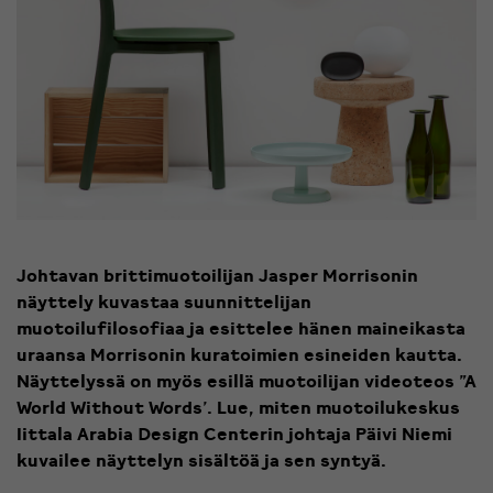
Johtavan brittimuotoilijan Jasper Morrisonin
näyttely kuvastaa suunnittelijan
muotoilufilosofiaa ja esittelee hänen maineikasta
uraansa Morrisonin kuratoimien esineiden kautta.
Näyttelyssä on myös esillä muotoilijan videoteos ”A
World Without Words’. Lue, miten muotoilukeskus
Iittala Arabia Design Centerin johtaja Päivi Niemi
kuvailee näyttelyn sisältöä ja sen syntyä.