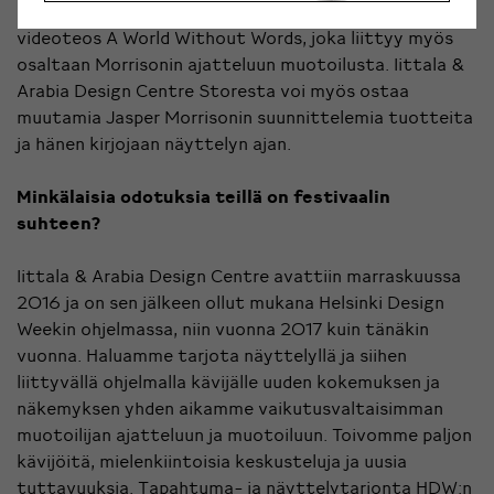
Good Life ja Book of Things. Tilassa myös pyörii
videoteos A World Without Words, joka liittyy myös
osaltaan Morrisonin ajatteluun muotoilusta. Iittala &
Arabia Design Centre Storesta voi myös ostaa
muutamia Jasper Morrisonin suunnittelemia tuotteita
ja hänen kirjojaan näyttelyn ajan.
Minkälaisia odotuksia teillä on festivaalin
suhteen?
Iittala & Arabia Design Centre avattiin marraskuussa
2016 ja on sen jälkeen ollut mukana Helsinki Design
Weekin ohjelmassa, niin vuonna 2017 kuin tänäkin
vuonna. Haluamme tarjota näyttelyllä ja siihen
liittyvällä ohjelmalla kävijälle uuden kokemuksen ja
näkemyksen yhden aikamme vaikutusvaltaisimman
muotoilijan ajatteluun ja muotoiluun. Toivomme paljon
kävijöitä, mielenkiintoisia keskusteluja ja uusia
tuttavuuksia. Tapahtuma- ja näyttelytarjonta HDW:n