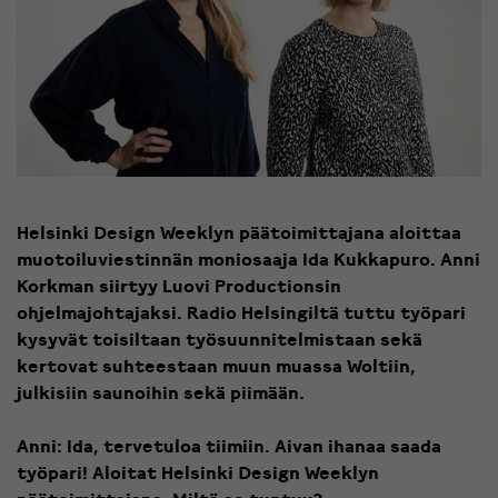
Helsinki Design Weeklyn päätoimittajana aloittaa
muotoiluviestinnän moniosaaja Ida Kukkapuro. Anni
Korkman siirtyy Luovi Productionsin
ohjelmajohtajaksi. Radio Helsingiltä tuttu työpari
kysyvät toisiltaan työsuunnitelmistaan sekä
kertovat suhteestaan muun muassa Woltiin,
julkisiin saunoihin sekä piimään.
Anni: Ida, tervetuloa tiimiin. Aivan ihanaa saada
työpari! Aloitat Helsinki Design Weeklyn