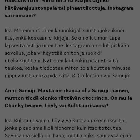
ruokaa kotiin. Mulla on aina kaapissa joku
hätävarajuustonpala tai pinaattilettuja. Instagram
vai romaani?
Ida: Molemmat. Luen kaunokirjallisuutta joka ikinen
ilta, enkä koskaan e-kirjoja. Se on ollut mun tapa
lapsesta asti ja unen tae. Instagram on ollut pitkään
sovellus, joka viihdyttää eniten ja ruokkii
uteliaisuuttani. Nyt olen kuitenkin pitänyt siitä
taukoa, koska tiedostan miten se aiheuttaa minussa
riippuvuutta enkä pidä siitä. R-Collection vai Samuji?
Anni: Samuji. Musta ois ihanaa olla Samuji-nainen,
mutten tiedä olenko riittävän eteerinen. On mulla
Chunky beanie.
Löyly vai Kulttuurisauna?
Ida: Kulttuurisauna. Löyly vaikuttaa rakennukselta,
jonka pienoismalli oli hienompi kuin itse toteutus.
Savusauna siellä on ihana, mutta miksi saunasta ei ole