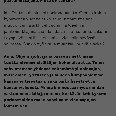
päätoimittajana.
Miltä se tuntuu?
Ida: Totta puhuakseni unelmaduunilta. Olen jo kohta
kymmenen vuotta erikoistunut toimittajana
muotoiluun ja arkkitehtuuriin, ja Weeklyn
päätoimittajana saan tehdä tätä omaa erikoisalaani
täyspäiväisesti! Luksusta! Ja vielä niin hyvässä
seurassa. Sunkin työnkuva muuttuu, minkälaiseksi?
Anni: Ohjelmajohtajana pääsen miettimään
tuottamiemme sisältöjen kokonaisuutta.
Tulen
vahvistamaan yhdessä tekemistä yliopistojen,
museoiden, yritysten ja muiden kumppaniemme
kanssa entisestään, sekä paikallisesti että
kansainvälisesti.
Minua kiinnostaa myös meidän
vastuumme alalla ja uusien, kestävän kehityksen
periaatteiden mukaisesti toimivien tapojen
löytäminen.