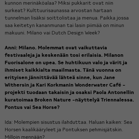
kunnon merinäköalaa? Miksi pukkarit ovat niin
surkeat? Kulttuurisaunassa arvostan hartaan
tunnelman lisäksi soittolistaa ja menua. Paikka jossa
saa keitetyn kananmunan tai lasin piimää on minun
makuuni. Milano vai Dutch Design Week?
Anni: Milano. Molemmat ovat vaikuttavia
festivaaleja ja keskenään tosi erilaisia. Milanon
Fuorisalone on upea. Se huhtikuun valo ja värit ja
ihmiset kaikkialta maailmasta. Tänä vuonna on
erityisen jännittävää lähteä sinne, kun Jane
Withersin ja Kari Korkmanin
Wonderwater Café
-
projekti tuodaan takaisin ja osaksi Paola Antonellin
kuratoimaa
Broken Nature -näyttelyä Triennalessa
.
Pontus vai Sea Horse?
Ida: Molempien sisustus ilahduttaa. Haluan kaiken: Sea
Horsen kaalikääryleet ja Pontuksen pehmisjätskin.
Milloin mennään?