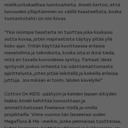
mielikuvituksellisia luontoaiheita. Anneli kertoo, että
luovuuden ylläpitäminen on välillä haasteellista, koska
tuotantotahti on niin kiivas.
”Yksi isoimpia haasteita on tuottaa joka kuukausi
uutta kuvaa, joten inspiraatiota täytyy pitää yllä
koko ajan. Yritän käyttää kuvittaessa erilaisia
menetelmiä ja tekniikoita, koska sitä ei ikinä tiedä,
mitä eri tavalla kuvioidessa syntyy. Parhaat ideat
syntyvät joskus virheistä tai odottamattomasta
sijoittelusta, joten pitää leikitellä ja kokeilla erilaisia
juttuja. Jos mikään ei toimi, lähden kävelylle!”
Cotton On KIDS -päätyön ja kahden lapsen äitiyden
lisäksi Anneli kehittää luovuuttaan ja
ammattitaitoaan freelance-töillä ja omilla
projekteilla. Viime vuonna hän lanseerasi uuden
Megaflora & Me -merkin, jonka pehmeissä tuotteissa,
kuten kasseissa, keittiöpyyhkeissä ja kukkaroissa, on