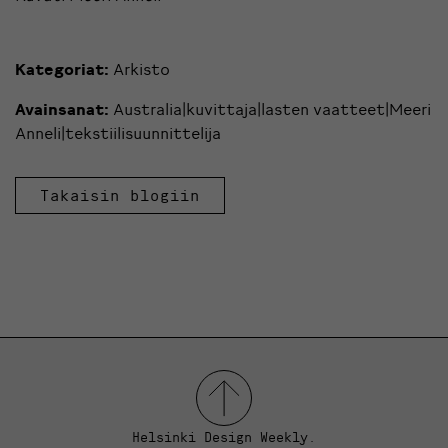
Kategoriat:
Arkisto
Avainsanat:
Australia|kuvittaja|lasten vaatteet|Meeri
Anneli|tekstiilisuunnittelija
Takaisin blogiin
Helsinki Design Weekly.