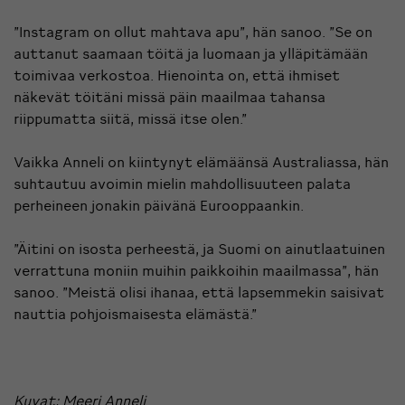
”Instagram on ollut mahtava apu”, hän sanoo. ”Se on
auttanut saamaan töitä ja luomaan ja ylläpitämään
toimivaa verkostoa. Hienointa on, että ihmiset
näkevät töitäni missä päin maailmaa tahansa
riippumatta siitä, missä itse olen.”
Vaikka Anneli on kiintynyt elämäänsä Australiassa, hän
suhtautuu avoimin mielin mahdollisuuteen palata
perheineen jonakin päivänä Eurooppaankin.
”Äitini on isosta perheestä, ja Suomi on ainutlaatuinen
verrattuna moniin muihin paikkoihin maailmassa”, hän
sanoo. ”Meistä olisi ihanaa, että lapsemmekin saisivat
nauttia pohjoismaisesta elämästä.”
Kuvat: Meeri Anneli