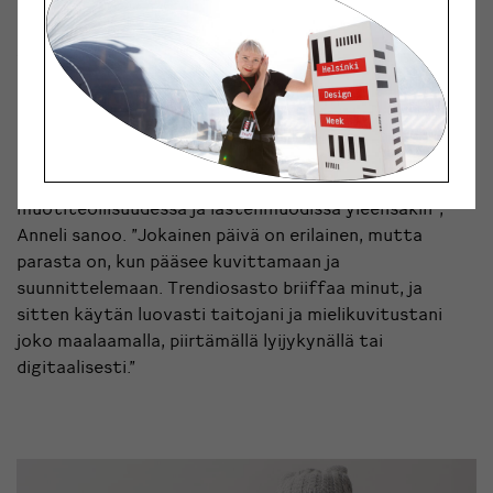
kodintarvikkeisiin hän loi uniikkeja kuvioita. Vuodesta
2016 lähtien Anneli on kuitenkin toiminut
kokopäiväisena tekstiilisuunnittelijana ja tehnyt
grafiikkaa ja printtejä australialaisen Cotton On KIDS
-vaatemerkin vauvanvaatteisiin.
”On ollut kiinnostavaa oppia, mikä on
in
ja mikä
out
muotiteollisuudessa ja lastenmuodissa yleensäkin”,
Anneli sanoo. ”Jokainen päivä on erilainen, mutta
parasta on, kun pääsee kuvittamaan ja
suunnittelemaan. Trendiosasto briiffaa minut, ja
sitten käytän luovasti taitojani ja mielikuvitustani
joko maalaamalla, piirtämällä lyijykynällä tai
digitaalisesti.”