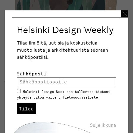
Helsinki Design Weekly
Tilaa ilmiöitä, uutisia ja keskustelua
muotoilusta ja arkkitehtuurista suoraan
sähköpostiisi.
Sähköposti
Tekstiileistä kuvittamiseen ja takaisin
Helsinki Design Week saa tallentaa tietoni
Esikoistyttären syntymän aikoihin Anneli toimi jonkin
yhteydenpitoa varten.
Tietosuojaseloste
.
aikaa freelancerina. Hänen kuvitustaitonsa pääsivät
Tilaa
oikeuksiinsa lifestyle-brändi Love Maen töissä, kuten
bambuastiastojen ja kankaisten seinätarrojen herkissä
Sulje ikkuna
eläinkuvituksissa, ja yhteistyössä australialaisen
lifestyle-brändi Zakkian kanssa, jonka