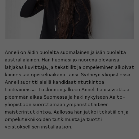
Anneli on äidin puolelta suomalainen ja isän puolelta
australialainen. Hän huomasi jo nuorena olevansa
lahjakas kuvittaja, ja tekstiilit ja ompeleminen alkoivat
kiinnostaa opiskeluaikana Länsi-Sydneyn yliopistossa.
Anneli suoritti siellä kandidaatintutkintoa
taideaineissa. Tutkinnon jälkeen Anneli halusi viettää
pidemmän aikaa Suomessa ja haki nykyiseen Aalto-
yliopistoon suorittamaan ympäristötaiteen
maisterintutkintoa. Aallossa hän jatkoi tekstiilien ja
ompelutekniikoiden tutkimusta ja tuotti
veistoksellisen installaation.