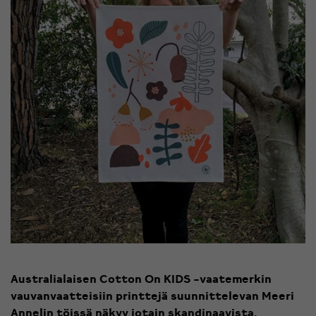
Australialaisen Cotton On KIDS -vaatemerkin
vauvanvaatteisiin printtejä suunnittelevan Meeri
Annelin töissä näkyy jotain skandinaavista,