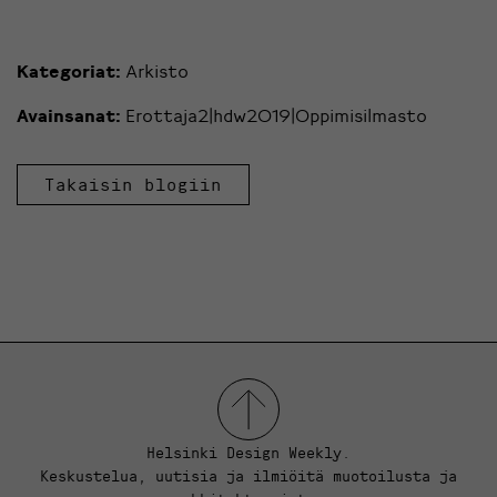
Kategoriat:
Arkisto
Avainsanat:
Erottaja2|hdw2019|Oppimisilmasto
Takaisin blogiin
Helsinki Design Weekly.
Keskustelua, uutisia ja ilmiöitä muotoilusta ja