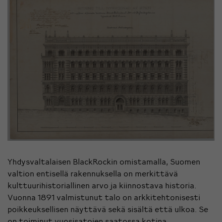
Yhdysvaltalaisen BlackRockin omistamalla, Suomen
valtion entisellä rakennuksella on merkittävä
kulttuurihistoriallinen arvo ja kiinnostava historia.
Vuonna 1891 valmistunut talo on arkkitehtonisesti
poikkeuksellisen näyttävä sekä sisältä että ulkoa. Se
on toiminut vuosisatojen saatossa kotina