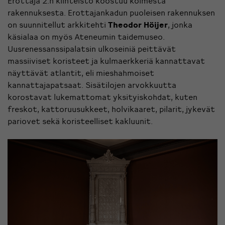
Erottaja 2:n kiinteistö koostuu kolmesta
rakennuksesta. Erottajankadun puoleisen rakennuksen
on suunnitellut arkkitehti
Theodor Höijer
, jonka
käsialaa on myös Ateneumin taidemuseo.
Uusrenessanssipalatsin ulkoseiniä peittävät
massiiviset koristeet ja kulmaerkkeriä kannattavat
näyttävät atlantit, eli mieshahmoiset
kannattajapatsaat. Sisätilojen arvokkuutta
korostavat lukemattomat yksityiskohdat, kuten
freskot, kattoruusukkeet, holvikaaret, pilarit, jykevät
pariovet sekä koristeelliset kakluunit.