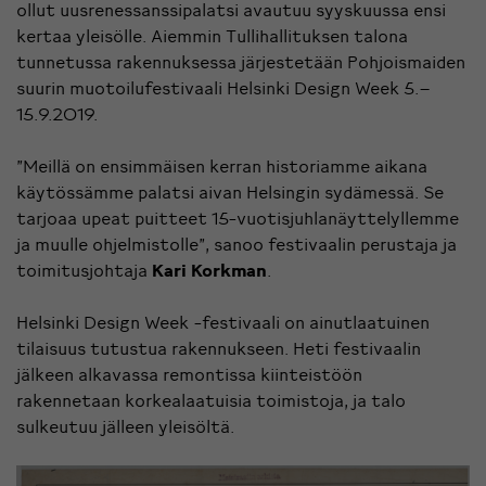
ollut uusrenessanssipalatsi avautuu syyskuussa ensi
kertaa yleisölle. Aiemmin Tullihallituksen talona
tunnetussa rakennuksessa järjestetään Pohjoismaiden
suurin muotoilufestivaali Helsinki Design Week 5.–
15.9.2019.
”Meillä on ensimmäisen kerran historiamme aikana
käytössämme palatsi aivan Helsingin sydämessä. Se
tarjoaa upeat puitteet 15-vuotisjuhlanäyttelyllemme
ja muulle ohjelmistolle”, sanoo festivaalin perustaja ja
toimitusjohtaja
Kari Korkman
.
Helsinki Design Week -festivaali on ainutlaatuinen
tilaisuus tutustua rakennukseen. Heti festivaalin
jälkeen alkavassa remontissa kiinteistöön
rakennetaan korkealaatuisia toimistoja, ja talo
sulkeutuu jälleen yleisöltä.