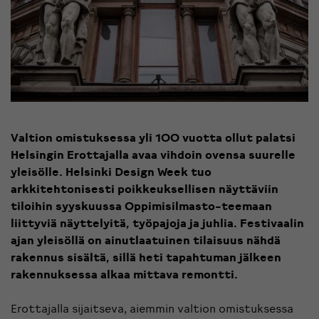
Valtion omistuksessa yli 100 vuotta ollut palatsi
Helsingin Erottajalla avaa vihdoin ovensa suurelle
yleisölle. Helsinki Design Week tuo
arkkitehtonisesti poikkeuksellisen näyttäviin
tiloihin syyskuussa Oppimisilmasto-teemaan
liittyviä näyttelyitä, työpajoja ja juhlia. Festivaalin
ajan yleisöllä on ainutlaatuinen tilaisuus nähdä
rakennus sisältä, sillä heti tapahtuman jälkeen
rakennuksessa alkaa mittava remontti.
Erottajalla sijaitseva, aiemmin valtion omistuksessa